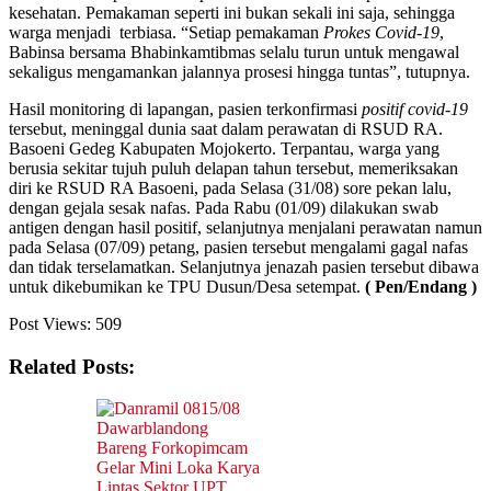
kesehatan. Pemakaman seperti ini bukan sekali ini saja, sehingga
warga menjadi terbiasa. “Setiap pemakaman
Prokes Covid-19
,
Babinsa bersama Bhabinkamtibmas selalu turun untuk mengawal
sekaligus mengamankan jalannya prosesi hingga tuntas”, tutupnya.
Hasil monitoring di lapangan, pasien terkonfirmasi
positif covid-19
tersebut, meninggal dunia saat dalam perawatan di RSUD RA.
Basoeni Gedeg Kabupaten Mojokerto. Terpantau, warga yang
berusia sekitar tujuh puluh delapan tahun tersebut, memeriksakan
diri ke RSUD RA Basoeni, pada Selasa (31/08) sore pekan lalu,
dengan gejala sesak nafas. Pada Rabu (01/09) dilakukan swab
antigen dengan hasil positif, selanjutnya menjalani perawatan namun
pada Selasa (07/09) petang, pasien tersebut mengalami gagal nafas
dan tidak terselamatkan. Selanjutnya jenazah pasien tersebut dibawa
untuk dikebumikan ke TPU Dusun/Desa setempat.
( Pen/Endang )
Post Views:
509
Related Posts: