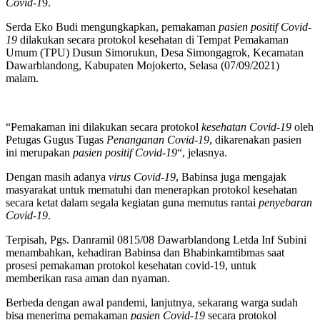
Covid-1
9.
Serda Eko Budi mengungkapkan, pemakaman
pasien positif Covid-
19
dilakukan secara protokol kesehatan di Tempat Pemakaman
Umum (TPU) Dusun Simorukun, Desa Simongagrok, Kecamatan
Dawarblandong, Kabupaten Mojokerto, Selasa (07/09/2021)
malam.
“Pemakaman ini dilakukan secara protokol
kesehatan Covid-19
oleh
Petugas Gugus Tugas
Penanganan Covid-19
, dikarenakan pasien
ini merupakan
pasien positif Covid-19
“, jelasnya.
Dengan masih adanya
virus Covid-19
, Babinsa juga mengajak
masyarakat untuk mematuhi dan menerapkan protokol kesehatan
secara ketat dalam segala kegiatan guna memutus rantai
penyebaran
Covid-19
.
Terpisah, Pgs. Danramil 0815/08 Dawarblandong Letda Inf Subini
menambahkan, kehadiran Babinsa dan Bhabinkamtibmas saat
prosesi pemakaman protokol kesehatan covid-19, untuk
memberikan rasa aman dan nyaman.
Berbeda dengan awal pandemi, lanjutnya, sekarang warga sudah
bisa menerima pemakaman
pasien Covid-19
secara protokol