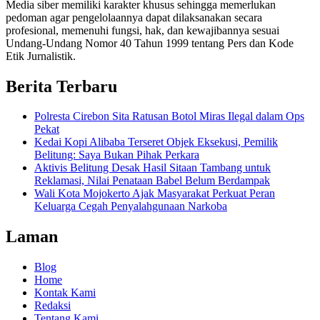
Media siber memiliki karakter khusus sehingga memerlukan
pedoman agar pengelolaannya dapat dilaksanakan secara
profesional, memenuhi fungsi, hak, dan kewajibannya sesuai
Undang-Undang Nomor 40 Tahun 1999 tentang Pers dan Kode
Etik Jurnalistik.
Berita Terbaru
Polresta Cirebon Sita Ratusan Botol Miras Ilegal dalam Ops
Pekat
Kedai Kopi Alibaba Terseret Objek Eksekusi, Pemilik
Belitung: Saya Bukan Pihak Perkara
Aktivis Belitung Desak Hasil Sitaan Tambang untuk
Reklamasi, Nilai Penataan Babel Belum Berdampak
Wali Kota Mojokerto Ajak Masyarakat Perkuat Peran
Keluarga Cegah Penyalahgunaan Narkoba
Laman
Blog
Home
Kontak Kami
Redaksi
Tentang Kami