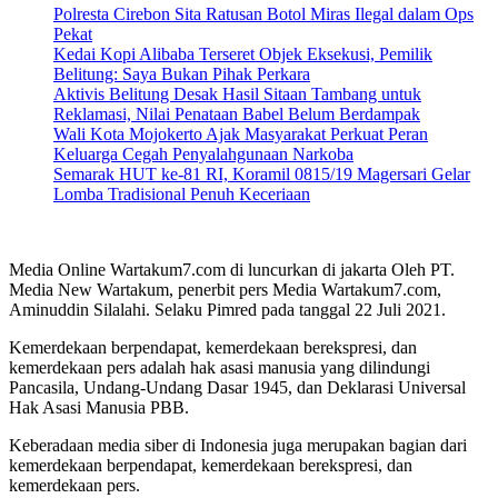
Polresta Cirebon Sita Ratusan Botol Miras Ilegal dalam Ops
Pekat
Kedai Kopi Alibaba Terseret Objek Eksekusi, Pemilik
Belitung: Saya Bukan Pihak Perkara
Aktivis Belitung Desak Hasil Sitaan Tambang untuk
Reklamasi, Nilai Penataan Babel Belum Berdampak
Wali Kota Mojokerto Ajak Masyarakat Perkuat Peran
Keluarga Cegah Penyalahgunaan Narkoba
Semarak HUT ke-81 RI, Koramil 0815/19 Magersari Gelar
Lomba Tradisional Penuh Keceriaan
Media Online Wartakum7.com di luncurkan di jakarta Oleh PT.
Media New Wartakum, penerbit pers Media Wartakum7.com,
Aminuddin Silalahi. Selaku Pimred pada tanggal 22 Juli 2021.
Kemerdekaan berpendapat, kemerdekaan berekspresi, dan
kemerdekaan pers adalah hak asasi manusia yang dilindungi
Pancasila, Undang-Undang Dasar 1945, dan Deklarasi Universal
Hak Asasi Manusia PBB.
Keberadaan media siber di Indonesia juga merupakan bagian dari
kemerdekaan berpendapat, kemerdekaan berekspresi, dan
kemerdekaan pers.