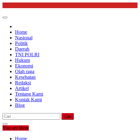
Skip
to
content
Home
Nasional
Politik
Daerah
TNI POLRI
Hukum
Ekonomi
Olah raga
Kesehatan
Redaksi
Artikel
Tentang Kami
Kontak Kami
Blog
Cari
untuk:
You are Here
Home