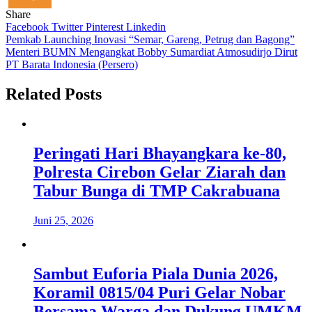
Share
Facebook
Twitter
Pinterest
Linkedin
Navigasi
Pemkab Launching Inovasi “Semar, Gareng, Petrug dan Bagong”
Menteri BUMN Mengangkat Bobby Sumardiat Atmosudirjo Dirut
pos
PT Barata Indonesia (Persero)
Related Posts
Peringati Hari Bhayangkara ke-80,
Polresta Cirebon Gelar Ziarah dan
Tabur Bunga di TMP Cakrabuana
Juni 25, 2026
Sambut Euforia Piala Dunia 2026,
Koramil 0815/04 Puri Gelar Nobar
Bersama Warga dan Dukung UMKM