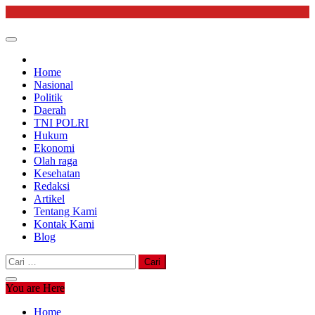
Skip
to
content
Home
Nasional
Politik
Daerah
TNI POLRI
Hukum
Ekonomi
Olah raga
Kesehatan
Redaksi
Artikel
Tentang Kami
Kontak Kami
Blog
Cari
untuk:
You are Here
Home