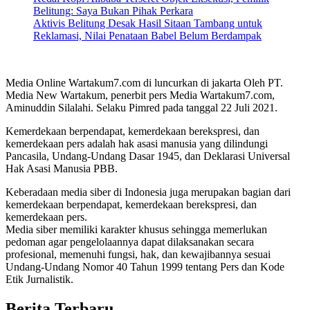
Belitung: Saya Bukan Pihak Perkara
Aktivis Belitung Desak Hasil Sitaan Tambang untuk
Reklamasi, Nilai Penataan Babel Belum Berdampak
Media Online Wartakum7.com di luncurkan di jakarta Oleh PT.
Media New Wartakum, penerbit pers Media Wartakum7.com,
Aminuddin Silalahi. Selaku Pimred pada tanggal 22 Juli 2021.
Kemerdekaan berpendapat, kemerdekaan berekspresi, dan
kemerdekaan pers adalah hak asasi manusia yang dilindungi
Pancasila, Undang-Undang Dasar 1945, dan Deklarasi Universal
Hak Asasi Manusia PBB.
Keberadaan media siber di Indonesia juga merupakan bagian dari
kemerdekaan berpendapat, kemerdekaan berekspresi, dan
kemerdekaan pers.
Media siber memiliki karakter khusus sehingga memerlukan
pedoman agar pengelolaannya dapat dilaksanakan secara
profesional, memenuhi fungsi, hak, dan kewajibannya sesuai
Undang-Undang Nomor 40 Tahun 1999 tentang Pers dan Kode
Etik Jurnalistik.
Berita Terbaru