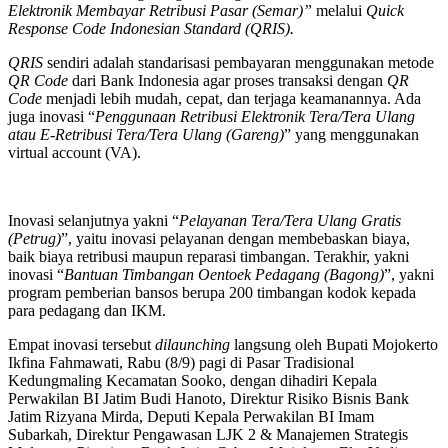
Elektronik Membayar Retribusi Pasar (Semar)”
melalui
Quick
Response Code Indonesian Standard (QRIS).
QRIS
sendiri adalah standarisasi pembayaran menggunakan metode
QR Code
dari Bank Indonesia agar proses transaksi dengan
QR
Code
menjadi lebih mudah, cepat, dan terjaga keamanannya. Ada
juga inovasi “
Penggunaan Retribusi Elektronik Tera/Tera Ulang
atau E-Retribusi Tera/Tera Ulang (Gareng)
” yang menggunakan
virtual account (VA).
Inovasi selanjutnya yakni “
Pelayanan Tera/Tera Ulang Gratis
(Petrug)
”, yaitu inovasi pelayanan dengan membebaskan biaya,
baik biaya retribusi maupun reparasi timbangan. Terakhir, yakni
inovasi “
Bantuan Timbangan Oentoek Pedagang (Bagong)
”, yakni
program pemberian bansos berupa 200 timbangan kodok kepada
para pedagang dan IKM.
Empat inovasi tersebut
dilaunching
langsung oleh Bupati Mojokerto
Ikfina Fahmawati, Rabu (8/9) pagi di Pasar Tradisional
Kedungmaling Kecamatan Sooko, dengan dihadiri Kepala
Perwakilan BI Jatim Budi Hanoto, Direktur Risiko Bisnis Bank
Jatim Rizyana Mirda, Deputi Kepala Perwakilan BI Imam
Subarkah, Direktur Pengawasan LJK 2 & Manajemen Strategis