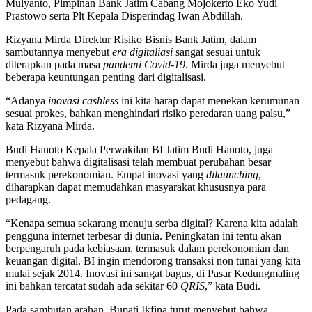
Mulyanto, Pimpinan Bank Jatim Cabang Mojokerto Eko Yudi
Prastowo serta Plt Kepala Disperindag Iwan Abdillah.
Rizyana Mirda Direktur Risiko Bisnis Bank Jatim, dalam
sambutannya menyebut
era digitaliasi
sangat sesuai untuk
diterapkan pada masa
pandemi Covid-19
. Mirda juga menyebut
beberapa keuntungan penting dari digitalisasi.
“Adanya
inovasi cashless
ini kita harap dapat menekan kerumunan
sesuai prokes, bahkan menghindari risiko peredaran uang palsu,”
kata Rizyana Mirda.
Budi Hanoto Kepala Perwakilan BI Jatim Budi Hanoto, juga
menyebut bahwa digitalisasi telah membuat perubahan besar
termasuk perekonomian. Empat inovasi yang
dilaunching
,
diharapkan dapat memudahkan masyarakat khususnya para
pedagang.
“Kenapa semua sekarang menuju serba digital? Karena kita adalah
pengguna internet terbesar di dunia. Peningkatan ini tentu akan
berpengaruh pada kebiasaan, termasuk dalam perekonomian dan
keuangan digital. BI ingin mendorong transaksi non tunai yang kita
mulai sejak 2014. Inovasi ini sangat bagus, di Pasar Kedungmaling
ini bahkan tercatat sudah ada sekitar 60
QRIS
,” kata Budi.
Pada sambutan arahan, Bupati Ikfina turut menyebut bahwa