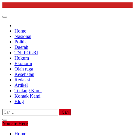
Skip
to
content
Home
Nasional
Politik
Daerah
TNI POLRI
Hukum
Ekonomi
Olah raga
Kesehatan
Redaksi
Artikel
Tentang Kami
Kontak Kami
Blog
Cari
untuk:
You are Here
Home