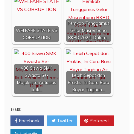
Pemkab Tanggamus
WELFARE STATE VS
Gelar Musrenbang
CORRUPTION
RKPD 2024, Dalam…
400 Siswa SMK
Swasta Se-
Lebih Cepat dan
Mojokerto Antusias
Praktis, Ini Cara Baru
Ikuti…
Bayar Tagihan…
SHARE
Facebook
Twitter
Pinterest
Linkedin