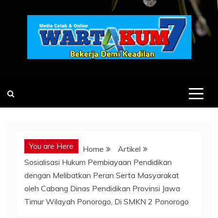
Skip
to
content
You are Here
Home
Artikel
Sosialisasi Hukum Pembiayaan Pendidikan
dengan Melibatkan Peran Serta Masyarakat
oleh Cabang Dinas Pendidikan Provinsi Jawa
Timur Wilayah Ponorogo, Di SMKN 2 Ponorogo