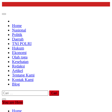
Skip
to
content
Home
Nasional
Politik
Daerah
TNI POLRI
Hukum
Ekonomi
Olah raga
Kesehatan
Redaksi
Artikel
Tentang Kami
Kontak Kami
Blog
Cari
untuk:
You are Here
Home