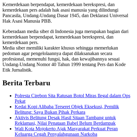
Kemerdekaan berpendapat, kemerdekaan berekspresi, dan
kemerdekaan pers adalah hak asasi manusia yang dilindungi
Pancasila, Undang-Undang Dasar 1945, dan Deklarasi Universal
Hak Asasi Manusia PBB.
Keberadaan media siber di Indonesia juga merupakan bagian dari
kemerdekaan berpendapat, kemerdekaan berekspresi, dan
kemerdekaan pers.
Media siber memiliki karakter khusus sehingga memerlukan
pedoman agar pengelolaannya dapat dilaksanakan secara
profesional, memenuhi fungsi, hak, dan kewajibannya sesuai
Undang-Undang Nomor 40 Tahun 1999 tentang Pers dan Kode
Etik Jurnalistik.
Berita Terbaru
Polresta Cirebon Sita Ratusan Botol Miras Ilegal dalam Ops
Pekat
Kedai Kopi Alibaba Terseret Objek Eksekusi, Pemilik
Belitung: Saya Bukan Pihak Perkara
Aktivis Belitung Desak Hasil Sitaan Tambang untuk
Reklamasi, Nilai Penataan Babel Belum Berdampak
Wali Kota Mojokerto Ajak Masyarakat Perkuat Peran
Keluarga Cegah Penyalahgunaan Narkoba