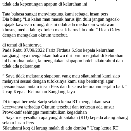
tidak ada kepentingan apapun di kelurahan ini
Tata bahasa sangat menyinggung kami sebagai insan pers
Dia bilang “Lu kalau mau masuk harus ijin dulu jangan ngacak-
ngajak kawasan orang, di sini udah ada media dan wartawan
khusus, media lain gx boleh masuk harus ijin dulu ” Ucap Odey
dengan meragakan oknum tersebut.
di temui di kantornya
Pada Rabu 07/09/2022 Fariz Firdaus S.Sos kepala kelurahan
sangiang Jaya mengatakan bahwa diri baru menjabat di kelurahan
ini baru dua bulan, ia mengatakan siapapun boleh silaturahmi dan
tidak ada pelarangan
” Saya tidak melarang siapapun yang mau silaturahmi kami siap
melayani sesuai dengan tufoksinya,kami siap bersinergi agar
persaudaraan antara insan Pers dan Instansi kelurahan terjalin baik ”
Ucap Kepala Kelurahan Sangiang Jaya
Di tempat berbeda Sarip selaku ketua RT mengatakan rasa
kecewanya terhadap Oknum tersebut dan terkesan ada unsur
Provokatif sehingga menimbulkan kegaduhan
” Saya menyesalkan apa yang di katakan (RD) kepada abang-abang
selaku insan Pers
Silatuhami koq di larang malah di adu domba ” Ucap ketua RT