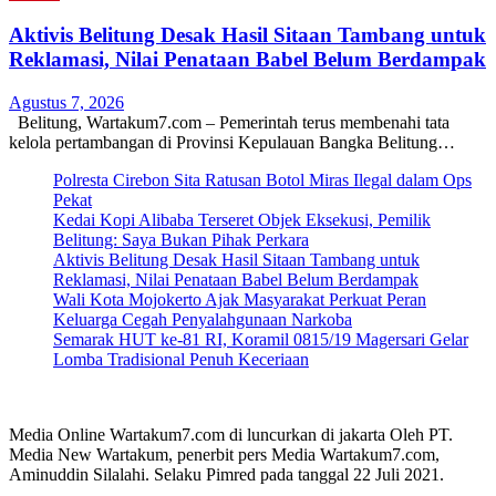
Aktivis Belitung Desak Hasil Sitaan Tambang untuk
Reklamasi, Nilai Penataan Babel Belum Berdampak
Agustus 7, 2026
Belitung, Wartakum7.com – Pemerintah terus membenahi tata
kelola pertambangan di Provinsi Kepulauan Bangka Belitung…
Polresta Cirebon Sita Ratusan Botol Miras Ilegal dalam Ops
Pekat
Kedai Kopi Alibaba Terseret Objek Eksekusi, Pemilik
Belitung: Saya Bukan Pihak Perkara
Aktivis Belitung Desak Hasil Sitaan Tambang untuk
Reklamasi, Nilai Penataan Babel Belum Berdampak
Wali Kota Mojokerto Ajak Masyarakat Perkuat Peran
Keluarga Cegah Penyalahgunaan Narkoba
Semarak HUT ke-81 RI, Koramil 0815/19 Magersari Gelar
Lomba Tradisional Penuh Keceriaan
Media Online Wartakum7.com di luncurkan di jakarta Oleh PT.
Media New Wartakum, penerbit pers Media Wartakum7.com,
Aminuddin Silalahi. Selaku Pimred pada tanggal 22 Juli 2021.