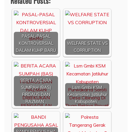
Related Posts:
PASAL-PASAL
KONTROVERSIAL
WELFARE STATE VS
DALAM KUHP BARU
CORRUPTION
BERITA ACARA
SUMPAH (BAS)
Lsm Gmbi KSM
FIRDAUS DAN
Kecamatan Jatiluhur
RAZMAN…
Kabupaten…
BANDI PENGUSAHA