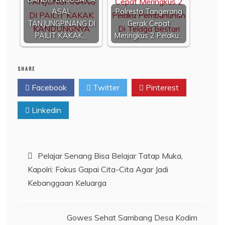
ASAL
Polresta Tangerang
TANJUNGPINANG DI
Gerak Cepat
PAILIT KAKAK…
Meringkus 2 Pelaku…
SHARE
Facebook
Twitter
Pinterest
Linkedin
Navigasi
Pelajar Senang Bisa Belajar Tatap Muka,
Kapolri: Fokus Gapai Cita-Cita Agar Jadi
pos
Kebanggaan Keluarga
Gowes Sehat Sambang Desa Kodim