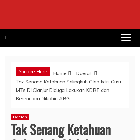
Skip
to
content
You are Here
Home
Daerah
Tak Senang Ketahuan Selingkuh Oleh Istri, Guru
MTs Di Cianjur Diduga Lakukan KDRT dan
Berencana Nikahin ABG
Daerah
Tak Senang Ketahuan