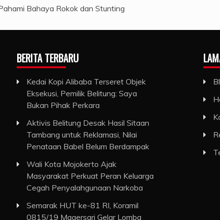
Pahami Bahaya Rokok dan Stunting
BERITA TERBARU
LAM
Kedai Kopi Alibaba Terseret Objek
B
Eksekusi, Pemilik Belitung: Saya
H
Bukan Pihak Perkara
K
Aktivis Belitung Desak Hasil Sitaan
Tambang untuk Reklamasi, Nilai
R
Penataan Babel Belum Berdampak
T
Wali Kota Mojokerto Ajak
Masyarakat Perkuat Peran Keluarga
Cegah Penyalahgunaan Narkoba
Semarak HUT ke-81 RI, Koramil
0815/19 Magersari Gelar Lomba