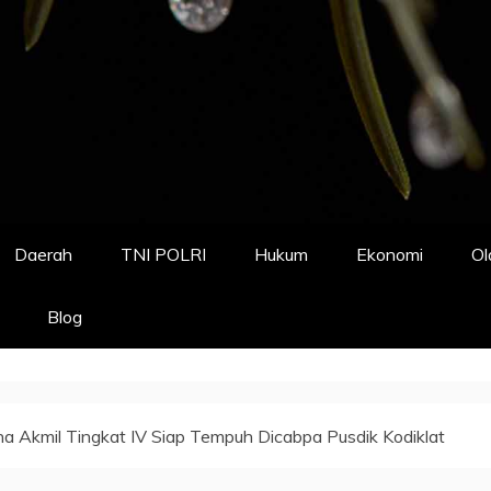
Daerah
TNI POLRI
Hukum
Ekonomi
Ol
Blog
na Akmil Tingkat IV Siap Tempuh Dicabpa Pusdik Kodiklat