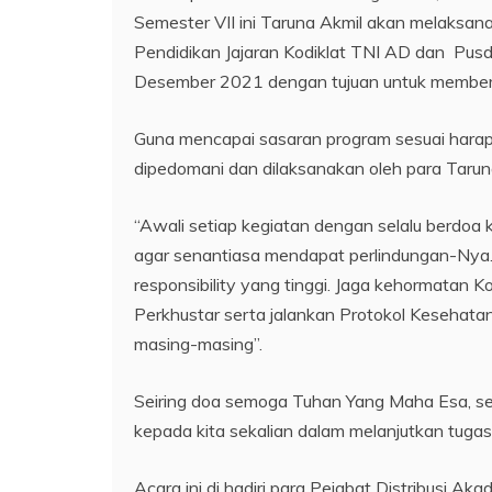
Semester VII ini Taruna Akmil akan melaksa
Pendidikan Jajaran Kodiklat TNI AD dan Pus
Desember 2021 dengan tujuan untuk member
Guna mencapai sasaran program sesuai harap
dipedomani dan dilaksanakan oleh para Taruna
“Awali setiap kegiatan dengan selalu berdoa
agar senantiasa mendapat perlindungan-Nya. I
responsibility yang tinggi. Jaga kehormatan 
Perkhustar serta jalankan Protokol Kesehat
masing-masing”.
Seiring doa semoga Tuhan Yang Maha Esa, se
kepada kita sekalian dalam melanjutkan tugas
Acara ini di hadiri para Pejabat Distribusi A