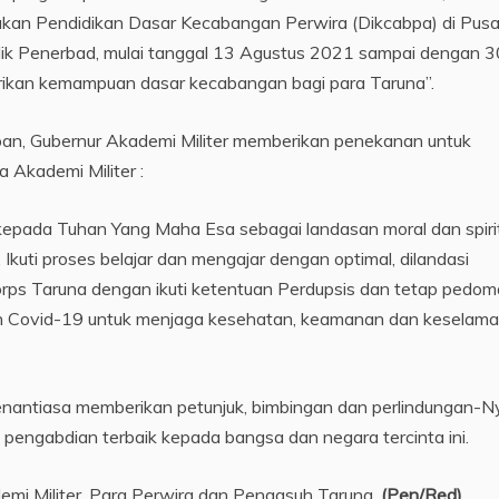
nakan Pendidikan Dasar Kecabangan Perwira (Dikcabpa) di Pusa
dik Penerbad, mulai tanggal 13 Agustus 2021 sampai dengan 3
ikan kemampuan dasar kecabangan bagi para Taruna”.
an, Gubernur Akademi Militer memberikan penekanan untuk
 Akademi Militer :
 kepada Tuhan Yang Maha Esa sebagai landasan moral dan spiri
kuti proses belajar dan mengajar dengan optimal, dilandasi
Korps Taruna dengan ikuti ketentuan Perdupsis dan tetap pedom
an Covid-19 untuk menjaga kesehatan, keamanan dan keselam
nantiasa memberikan petunjuk, bimbingan dan perlindungan-N
 pengabdian terbaik kepada bangsa dan negara tercinta ini.
kademi Militer, Para Perwira dan Pengasuh Taruna.
(Pen/Red)