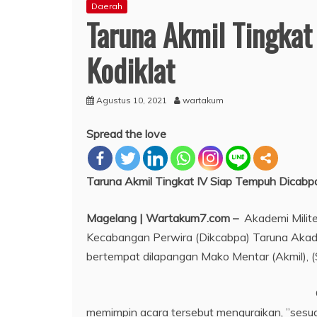
Daerah
Taruna Akmil Tingkat
Kodiklat
Agustus 10, 2021
wartakum
Spread the love
Taruna Akmil Tingkat IV Siap Tempuh Dicabpa
Magelang | Wartakum7.com –
Akademi Milit
Kecabangan Perwira (Dikcabpa) Taruna Akade
bertempat dilapangan Mako Mentar (Akmil), (
memimpin acara tersebut menguraikan, ”sesua