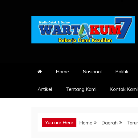
Skip
to
content
Home
Nasional
Politik
Artikel
Tentang Kami
Kontak Kami
You are Here
Home
Daerah
Taru