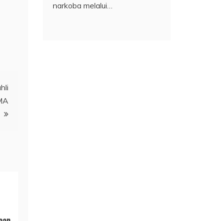
narkoba melalui…
hli
SMA
aan