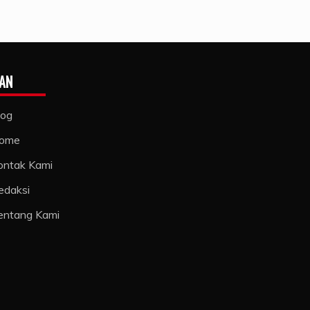
AN
log
ome
ontak Kami
edaksi
entang Kami