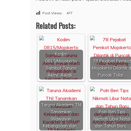
Post Views:
477
Related Posts:
Kodim
0815/Mojokerto
78 Pejabat Pemkot
Sambut Taruna
Mojokerto Dilantik d
Akmil, Awali…
Puncak Tidar…
Taruna Akademi TNI
Tanamkan
Polri Beri Tips
Wawasan
Nikmati Libur Natal
Kebangsaan dan…
dan Tahun Baru…