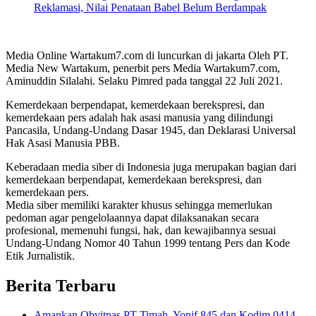
Reklamasi, Nilai Penataan Babel Belum Berdampak
Media Online Wartakum7.com di luncurkan di jakarta Oleh PT.
Media New Wartakum, penerbit pers Media Wartakum7.com,
Aminuddin Silalahi. Selaku Pimred pada tanggal 22 Juli 2021.
Kemerdekaan berpendapat, kemerdekaan berekspresi, dan
kemerdekaan pers adalah hak asasi manusia yang dilindungi
Pancasila, Undang-Undang Dasar 1945, dan Deklarasi Universal
Hak Asasi Manusia PBB.
Keberadaan media siber di Indonesia juga merupakan bagian dari
kemerdekaan berpendapat, kemerdekaan berekspresi, dan
kemerdekaan pers.
Media siber memiliki karakter khusus sehingga memerlukan
pedoman agar pengelolaannya dapat dilaksanakan secara
profesional, memenuhi fungsi, hak, dan kewajibannya sesuai
Undang-Undang Nomor 40 Tahun 1999 tentang Pers dan Kode
Etik Jurnalistik.
Berita Terbaru
Amankan Obvitnas PT Timah, Yonif 845 dan Kodim 0414