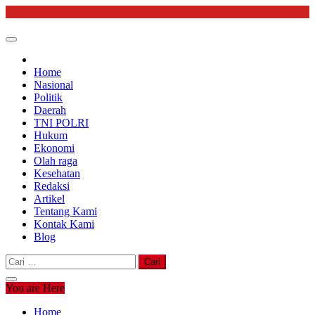
Skip
to
content
Home
Nasional
Politik
Daerah
TNI POLRI
Hukum
Ekonomi
Olah raga
Kesehatan
Redaksi
Artikel
Tentang Kami
Kontak Kami
Blog
Cari
untuk:
You are Here
Home