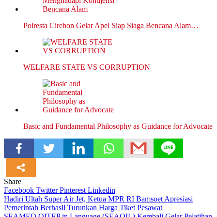
Polresta Cirebon Gelar Apel Siap Siaga Bencana Alam…
WELFARE STATE VS CORRUPTION
Basic and Fundamental Philosophy as Guidance for Advocate
Share
Facebook
Twitter
Pinterest
Linkedin
Navigasi
Hadiri Ultah Super Air Jet, Ketua MPR RI Bamsoet Apresiasi
Pemerintah Berhasil Turunkan Harga Tiket Pesawat
pos
SEAMEO QITEP in Language (SEAQIL) Kembali Gelar Pelatihan