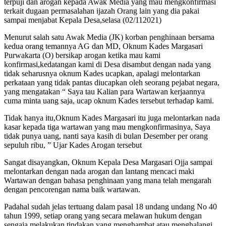
terpuji dan arogan kepada Awak Media yang mau mengkonfirmasi
terkait dugaan permasalahan ijazah Orang lain yang dia pakai
sampai menjabat Kepala Desa,selasa (02/112021)
Menurut salah satu Awak Media (JK) korban penghinaan bersama
kedua orang temannya AG dan MD, Oknum Kades Margasari
Purwakarta (O) bersikap arogan ketika mau kami
konfirmasi,kedatangan kami di Desa disambut dengan nada yang
tidak seharusnya oknum Kades ucapkan, apalagi melontarkan
perkataan yang tidak pantas diucapkan oleh seorang pejabat negara,
yang mengatakan “ Saya tau Kalian para Wartawan kerjaannya
cuma minta uang saja, ucap oknum Kades tersebut terhadap kami.
Tidak hanya itu,Oknum Kades Margasari itu juga melontarkan nada
kasar kepada tiga wartawan yang mau mengkonfirmasinya, Saya
tidak punya uang, nanti saya kasih di bulan Desember per orang
sepuluh ribu, ” Ujar Kades Arogan tersebut
Sangat disayangkan, Oknum Kepala Desa Margasari Ojja sampai
melontarkan dengan nada arogan dan lantang mencaci maki
Wartawan dengan bahasa penghinaan yang mana telah mengarah
dengan pencorengan nama baik wartawan.
Padahal sudah jelas tertuang dalam pasal 18 undang undang No 40
tahun 1999, setiap orang yang secara melawan hukum dengan
sengaja melakukan tindakan yang menghambat atau menghalangi