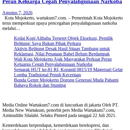
Peran Keluarga Cegah Penyalahgunaan Narkoba
Agustus 7, 2026
Kota Mojokerto, wartakum7.com. – Pemerintah Kota Mojokerto
terus memperkuat upaya pencegahan penyalahgunaan narkoba
melalui…
Kedai Kopi Alibaba Terseret Objek Eksekusi, Pemilik
Belitung: Saya Bukan Pihak Perkara
Aktivis Belitung Desak Hasil Sitaan Tambang untuk
Reklamasi, Nilai Penataan Babel Belum Berdampak
Wali Kota Mojokerto Ajak Masyarakat Perkuat Peran
Keluarga Cegah Penyalahgunaan Narkoba
Semarak HUT ke-81 RI, Koramil 0815/19 Magersari Gelar
Lomba Tradisional Penuh Keceriaan
Bunda Genre Mojokerto Dorong Generasi Muda Pahami
Bahaya Rokok dan Stunting
Media Online Wartakum7.com di luncurkan di jakarta Oleh PT.
Media New Wartakum, penerbit pers Media Wartakum7.com,
Aminuddin Silalahi. Selaku Pimred pada tanggal 22 Juli 2021.
Kemerdekaan berpendapat, kemerdekaan berekspresi, dan