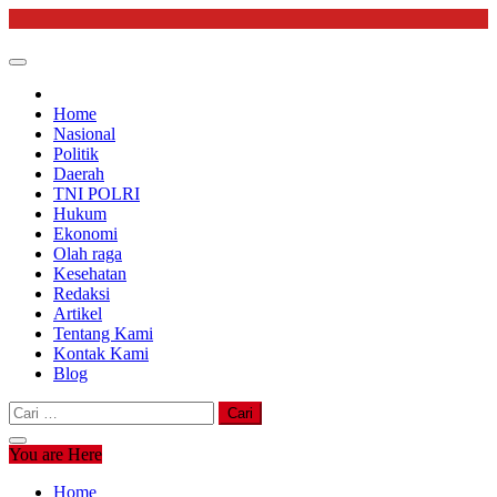
Skip
to
content
Home
Nasional
Politik
Daerah
TNI POLRI
Hukum
Ekonomi
Olah raga
Kesehatan
Redaksi
Artikel
Tentang Kami
Kontak Kami
Blog
Cari
untuk:
You are Here
Home