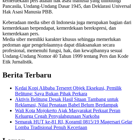
kemerdekaan pers adalah hak asasi manusia yang dilindungi
Pancasila, Undang-Undang Dasar 1945, dan Deklarasi Universal
Hak Asasi Manusia PBB.
Keberadaan media siber di Indonesia juga merupakan bagian dari
kemerdekaan berpendapat, kemerdekaan berekspresi, dan
kemerdekaan pers.
Media siber memiliki karakter khusus sehingga memerlukan
pedoman agar pengelolaannya dapat dilaksanakan secara
profesional, memenuhi fungsi, hak, dan kewajibannya sesuai
Undang-Undang Nomor 40 Tahun 1999 tentang Pers dan Kode
Etik Jurnalistik.
Berita Terbaru
Kedai Kopi Alibaba Terseret Objek Eksekusi, Pemilik
Belitung: Saya Bukan Pihak Perkara
Aktivis Belitung Desak Hasil Sitaan Tambang untuk
Reklamasi, Nilai Penataan Babel Belum Berdampak
Wali Kota Mojokerto Ajak Masyarakat Perkuat Peran
Keluarga Cegah Penyalahgunaan Narkoba
Semarak HUT ke-81 RI, Koramil 0815/19 Magersari Gelar
Lomba Tradisional Penuh Keceriaan