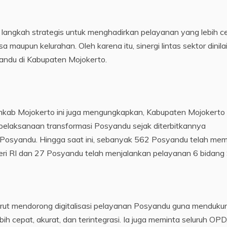
langkah strategis untuk menghadirkan pelayanan yang lebih ce
maupun kelurahan. Oleh karena itu, sinergi lintas sektor dinila
yandu di Kabupaten Mojokerto.
emkab Mojokerto ini juga mengungkapkan, Kabupaten Mojokerto
pelaksanaan transformasi Posyandu sejak diterbitkannya
syandu. Hingga saat ini, sebanyak 562 Posyandu telah memil
eri RI dan 27 Posyandu telah menjalankan pelayanan 6 bidang
urut mendorong digitalisasi pelayanan Posyandu guna menduku
ih cepat, akurat, dan terintegrasi. Ia juga meminta seluruh OPD