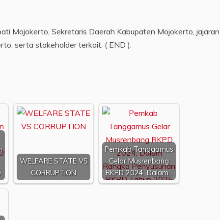
pati Mojokerto, Sekretaris Daerah Kabupaten Mojokerto, jajaran
, serta stakeholder terkait. ( END ).
n
Pemkab Tanggamus
WELFARE STATE VS
Gelar Musrenbang
0
CORRUPTION
RKPD 2024, Dalam…