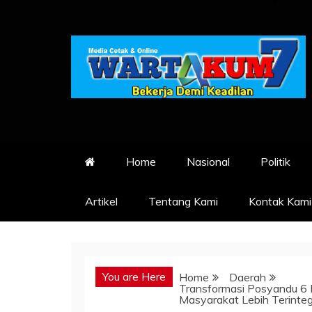
Skip
to
content
Home
Nasional
Politik
Artikel
Tentang Kami
Kontak Kami
You are Here
Home
Daerah
Transformasi Posyandu 6 
Masyarakat Lebih Terinteg