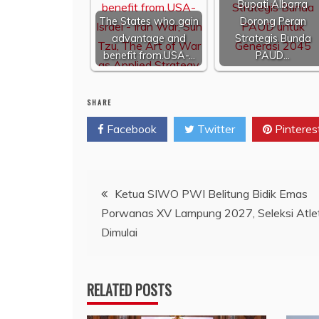
Bupati Albarra
The States who gain
Dorong Peran
advantage and
Strategis Bunda
benefit from.USA-…
PAUD…
SHARE
Facebook
Twitter
Pinteres
Navigasi
Ketua SIWO PWI Belitung Bidik Emas
Porwanas XV Lampung 2027, Seleksi Atle
pos
Dimulai
RELATED POSTS