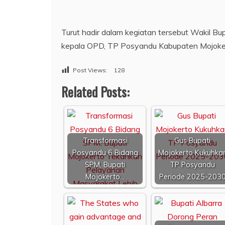
Turut hadir dalam kegiatan tersebut Wakil Bu
kepala OPD, TP Posyandu Kabupaten Mojokerto
Post Views:
128
Related Posts:
Transformasi
Gus Bupati
Posyandu 6 Bidang
Mojokerto Kukuhka
SPM, Bupati
TP Posyandu
Mojokerto…
Periode 2025-203