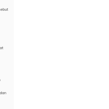
sebut
at
n
 dan