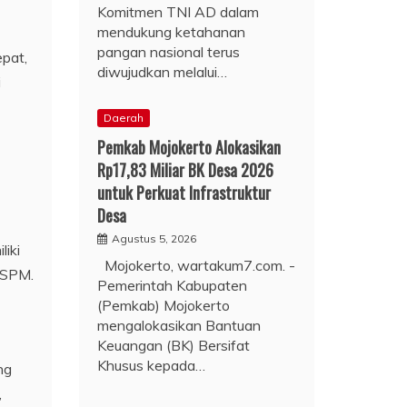
Komitmen TNI AD dalam
mendukung ketahanan
pangan nasional terus
pat,
diwujudkan melalui…
i
Daerah
Pemkab Mojokerto Alokasikan
Rp17,83 Miliar BK Desa 2026
untuk Perkuat Infrastruktur
Desa
Agustus 5, 2026
iki
Mojokerto, wartakum7.com. -
 SPM.
Pemerintah Kabupaten
(Pemkab) Mojokerto
mengalokasikan Bantuan
Keuangan (BK) Bersifat
Khusus kepada…
ng
,