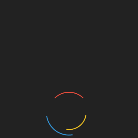
Navigasi
Polsek Batuceper Gelar Vaksinasi 450 Dosis
pos
Camat Jayanti Beri Nama Stadion dan
Serahkan SK Pengurus Stadion Jayanti Dalam
HUT RI ke-76
RELATED POSTS
Kedai Kopi Alibaba Terseret Objek Eksekusi, Pemilik
Belitung: Saya Bukan Pihak Perkara
Agustus 7, 2026