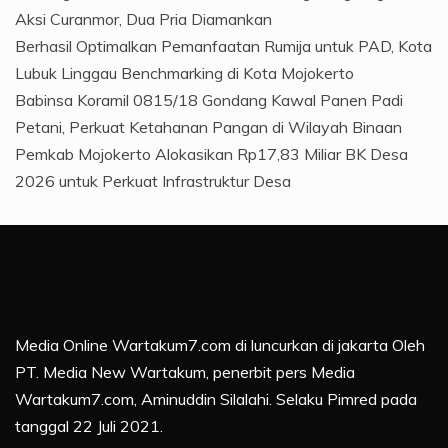
Aksi Curanmor, Dua Pria Diamankan
Berhasil Optimalkan Pemanfaatan Rumija untuk PAD, Kota
Lubuk Linggau Benchmarking di Kota Mojokerto
Babinsa Koramil 0815/18 Gondang Kawal Panen Padi
Petani, Perkuat Ketahanan Pangan di Wilayah Binaan
Pemkab Mojokerto Alokasikan Rp17,83 Miliar BK Desa
2026 untuk Perkuat Infrastruktur Desa
Media Online Wartakum7.com di luncurkan di jakarta Oleh
PT. Media New Wartakum, penerbit pers Media
Wartakum7.com, Aminuddin Silalahi. Selaku Pimred pada
tanggal 22 Juli 2021.