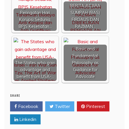
BERITA ACARA
Peringatan Hari
SUMPAH (BAS)
Korupsi Sedunia,
FIRDAUS DAN
BPJS Kesehatan…
RAZMAN…
Basic and
Fundamental
The States who gain
Philosophy as
advantage and
Guidance for
benefit from.USA-…
Advocate
SHARE
Facebook
Twitter
Pinterest
Linkedin