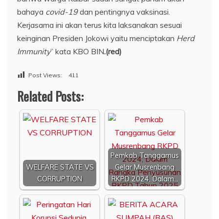
bahaya
covid-19
dan pentingnya vaksinasi.
Kerjasama ini akan terus kita laksanakan sesuai
keinginan Presiden Jokowi yaitu menciptakan
Herd
Immunity
” kata KBO BIN
.(red)
Post Views:
411
Related Posts:
Pemkab Tanggamus
WELFARE STATE VS
Gelar Musrenbang
CORRUPTION
RKPD 2024, Dalam…