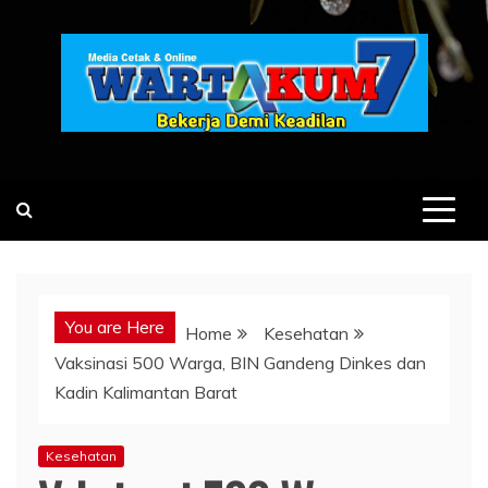
Skip
to
content
You are Here
Home
Kesehatan
Vaksinasi 500 Warga, BIN Gandeng Dinkes dan
Kadin Kalimantan Barat
Kesehatan