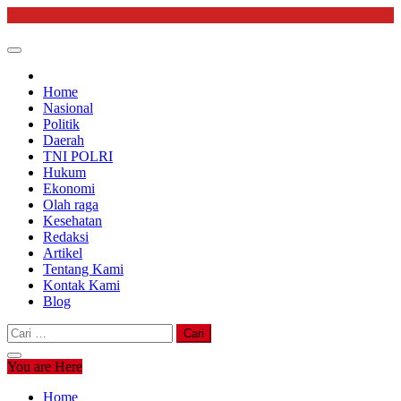
Skip
to
content
Home
Nasional
Politik
Daerah
TNI POLRI
Hukum
Ekonomi
Olah raga
Kesehatan
Redaksi
Artikel
Tentang Kami
Kontak Kami
Blog
Cari
untuk:
You are Here
Home