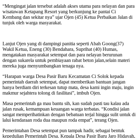
“Mengingat jalan tersebut adalah akses utama para nelayan dan para
wisatawan Ketapang Resort yang berkunjung ke pantai Ci
Kembang dan sekitar nya” ujar Ojen (45) Ketua Perbaikan Jalan di
tunjuk oleh warga masyarakat.
Lanjut Ojen yang di dampingi panitia seperti Abah Goong(37)
Wakil Ketua, Eneng (30) Bendahara, Suprihat (40) Humas,
mengatakan masyarakat setempat dan para nelayan berurunan
dengan sukarela untuk pembiayaan rabat beton jalan,selain materi
mereka juga menyumbangkan tenaga nya.
“Harapan warga Desa Pasir Baru Kecamatan Ci Solok kepada
pemerintah daerah setempat, dapat memberikan bantuan jangan
hanya berdiam diri terkesan tutup mata, desa kami ingin maju, ingin
makmur sejahtera tolong di fasilitasi”, imbuh Ojen.
Masa pemerintah ga mau bantu sih, kan sudah pasti tau kalau ada
jalan rusak, kemampuan keuangan warga terbatas. “Kondisi jalan
sangat memperihatinkan dengan bebatuan terjal hingga sulit untuk di
lalui kendaraan roda dua maupun roda empat”, terang Ojen.
Pemerintahan Desa setempat pun tampak hadir, sebagai bentuk
kepedulian Pemerintah Desa. Kepala Desa Pasir Baru Jaro Hidayah,