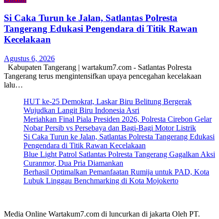
Si Caka Turun ke Jalan, Satlantas Polresta
Tangerang Edukasi Pengendara di Titik Rawan
Kecelakaan
Agustus 6, 2026
Kabupaten Tangerang | wartakum7.com - Satlantas Polresta
Tangerang terus mengintensifkan upaya pencegahan kecelakaan
lalu…
HUT ke-25 Demokrat, Laskar Biru Belitung Bergerak
Wujudkan Langit Biru Indonesia Asri
Meriahkan Final Piala Presiden 2026, Polresta Cirebon Gelar
Nobar Persib vs Persebaya dan Bagi-Bagi Motor Listrik
Si Caka Turun ke Jalan, Satlantas Polresta Tangerang Edukasi
Pengendara di Titik Rawan Kecelakaan
Blue Light Patrol Satlantas Polresta Tangerang Gagalkan Aksi
Curanmor, Dua Pria Diamankan
Berhasil Optimalkan Pemanfaatan Rumija untuk PAD, Kota
Lubuk Linggau Benchmarking di Kota Mojokerto
Media Online Wartakum7.com di luncurkan di jakarta Oleh PT.