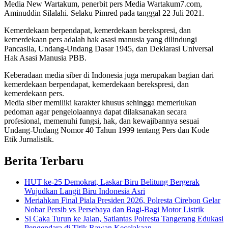
Media New Wartakum, penerbit pers Media Wartakum7.com,
Aminuddin Silalahi. Selaku Pimred pada tanggal 22 Juli 2021.
Kemerdekaan berpendapat, kemerdekaan berekspresi, dan
kemerdekaan pers adalah hak asasi manusia yang dilindungi
Pancasila, Undang-Undang Dasar 1945, dan Deklarasi Universal
Hak Asasi Manusia PBB.
Keberadaan media siber di Indonesia juga merupakan bagian dari
kemerdekaan berpendapat, kemerdekaan berekspresi, dan
kemerdekaan pers.
Media siber memiliki karakter khusus sehingga memerlukan
pedoman agar pengelolaannya dapat dilaksanakan secara
profesional, memenuhi fungsi, hak, dan kewajibannya sesuai
Undang-Undang Nomor 40 Tahun 1999 tentang Pers dan Kode
Etik Jurnalistik.
Berita Terbaru
HUT ke-25 Demokrat, Laskar Biru Belitung Bergerak
Wujudkan Langit Biru Indonesia Asri
Meriahkan Final Piala Presiden 2026, Polresta Cirebon Gelar
Nobar Persib vs Persebaya dan Bagi-Bagi Motor Listrik
Si Caka Turun ke Jalan, Satlantas Polresta Tangerang Edukasi
Pengendara di Titik Rawan Kecelakaan