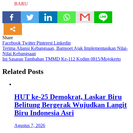
BARU
Share
Facebook
Twitter
Pinterest
Linkedin
Navigasi
Terima Aliansi Kebangsaan, Bamsoet Ajak Implementasikan Nilai-
Nilai Kebangsaan
pos
Ini Sasaran Tambahan TMMD Ke-112 Kodim 0815/Mojokerto
Related Posts
HUT ke-25 Demokrat, Laskar Biru
Belitung Bergerak Wujudkan Langit
Biru Indonesia Asri
Agustus 7, 2026