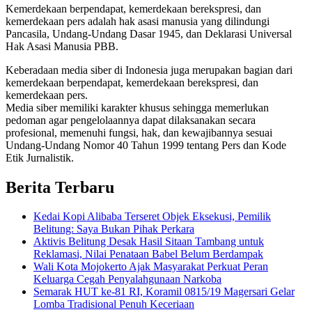
Kemerdekaan berpendapat, kemerdekaan berekspresi, dan
kemerdekaan pers adalah hak asasi manusia yang dilindungi
Pancasila, Undang-Undang Dasar 1945, dan Deklarasi Universal
Hak Asasi Manusia PBB.
Keberadaan media siber di Indonesia juga merupakan bagian dari
kemerdekaan berpendapat, kemerdekaan berekspresi, dan
kemerdekaan pers.
Media siber memiliki karakter khusus sehingga memerlukan
pedoman agar pengelolaannya dapat dilaksanakan secara
profesional, memenuhi fungsi, hak, dan kewajibannya sesuai
Undang-Undang Nomor 40 Tahun 1999 tentang Pers dan Kode
Etik Jurnalistik.
Berita Terbaru
Kedai Kopi Alibaba Terseret Objek Eksekusi, Pemilik
Belitung: Saya Bukan Pihak Perkara
Aktivis Belitung Desak Hasil Sitaan Tambang untuk
Reklamasi, Nilai Penataan Babel Belum Berdampak
Wali Kota Mojokerto Ajak Masyarakat Perkuat Peran
Keluarga Cegah Penyalahgunaan Narkoba
Semarak HUT ke-81 RI, Koramil 0815/19 Magersari Gelar
Lomba Tradisional Penuh Keceriaan