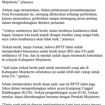
Mojokerto,” jelasnya.
Atekan juga menjelaskan, dalam pelaksanaan penandatanganan
Nota Kesepakatan itu, memang difokuskan terhadap perbenihan,
karena menurutnya, perbenihan sangat memegang peran penting
dalam mengembangkan disektor pertanian.
“Artinya sumbernya dari benih, kalau benihnya kualitasnya tidak
bagus, biarpun kita kasih pupuk dengan kualitas yang sangat baik,
saya yakin kualitasnya akan tidak baik,” jelasnya.
Terkait benih, lanjut Atekan, bahwa BPTP Jatim sudah
memproduksi khususnya untuk benih dasar (BD atau FS) padi
sedikitnya 18 Ton, dan Ia menilai sudah dapat memenuhi kebutuhan
di wilayah Kabupaten Mojokerto.
“Jadi kalau terkait benih padi untuk memenuhi yang ada di
Kabupaten Mojokerto sebetulnya ini sudah lebih dari cukup untuk
kelas FS,” ujarnya.
Selain memproduksi benih dasar padi, saat ini BPTP Jatim juga
fokus dalam mengembangkan sektor ayam Kampung Unggul
Balitbangtan (KUB). Terkait pengembangan ayam KUB, Atekan
menilai, dapat dikembangkan bersama dengan Pemkab Mojokerto.
“Tentu nanti terkait dengan pendampingan kami juga punya tenaga