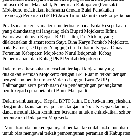
inflasi di Bumi Majapahit, Pemerintah Kabupaten (Pemkab)
Mojokerto melakukan kerjasama dengan Balai Pengkajian
Teknologi Pertanian (BPTP) Jawa Timur (Jatim) di sektor pertanian.
Pelaksanaan kerjasama tersebut tertuang pada Nota Kesepakatan
yang ditandatangani langsung oleh Bupati Mojokerto Ikfina
Fahmawati dengan Kepala BPTP Jatim, Dr. Atekan, yang
dilaksanakan di smart room Satya Bina Karya Pemkab Mojokerto,
pada Kamis (12/1) pagi. Yang juga turut dihadiri Kepala Dinas
Pertanian Kabupaten Mojokerto Nurul Istiqomah, Kabag
Pemerintahan, dan Kabag PKP Pemkab Mojokerto.
Dalam nota kesepakatan tersebut, terdapat kerjasama yang
dilakukan Pemkab Mojokerto dengan BPTP Jatim terkait dengan
penyediaan benih sumber Varietas Unggul Baru (VUB)
Balitbangtan serta pembinaan dan pendampingan penangkaran
benih kepada para petani di Bumi Majapahit.
Dalam sambutannya, Kepala BPTP Jatim, Dr. Atekan menjelaskan,
dengan dilaksanakannya penandatanganan Nota Kesepakatan ini,
dapat menunjukkan komitmen bersama untuk meningkatkan sektor
pertanian di Kabupaten Mojokerto.
“Mudah-mudahan kedepannya diberikan kemudahan-kemudahan
untuk bisa mengawal terkait pembangunan pertanian di Kabupaten