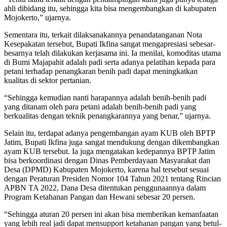
ahli dibidang itu, sehingga kita bisa mengembangkan di kabupaten
Mojokerto,” ujarnya.
Sementara itu, terkait dilaksanakannya penandatanganan Nota
Kesepakatan tersebut, Bupati Ikfina sangat mengapresiasi sebesar-
besarnya telah dilakukan kerjasama ini. Ia menilai, komoditas utama
di Bumi Majapahit adalah padi serta adanya pelatihan kepada para
petani terhadap penangkaran benih padi dapat meningkatkan
kualitas di sektor pertanian.
“Sehingga kemudian nanti harapannya adalah benih-benih padi
yang ditanam oleh para petani adalah benih-benih padi yang
berkualitas dengan teknik penangkarannya yang benar,” ujarnya.
Selain itu, terdapat adanya pengembangan ayam KUB oleh BPTP
Jatim, Bupati Ikfina juga sangat mendukung dengan dikembangkan
ayam KUB tersebut. Ia juga mengatakan kedepannya BPTP Jatim
bisa berkoordinasi dengan Dinas Pemberdayaan Masyarakat dan
Desa (DPMD) Kabupaten Mojokerto, karena hal tersebut sesuai
dengan Peraturan Presiden Nomor 104 Tahun 2021 tentang Rincian
APBN TA 2022, Dana Desa ditentukan penggunaannya dalam
Program Ketahanan Pangan dan Hewani sebesar 20 persen.
“Sehingga aturan 20 persen ini akan bisa memberikan kemanfaatan
yang lebih real jadi dapat mensupport ketahanan pangan yang betul-