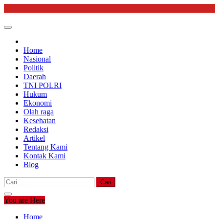
Skip
to
content
Home
Nasional
Politik
Daerah
TNI POLRI
Hukum
Ekonomi
Olah raga
Kesehatan
Redaksi
Artikel
Tentang Kami
Kontak Kami
Blog
Cari
untuk:
You are Here
Home