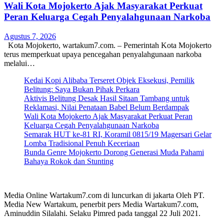
Wali Kota Mojokerto Ajak Masyarakat Perkuat
Peran Keluarga Cegah Penyalahgunaan Narkoba
Agustus 7, 2026
Kota Mojokerto, wartakum7.com. – Pemerintah Kota Mojokerto
terus memperkuat upaya pencegahan penyalahgunaan narkoba
melalui…
Kedai Kopi Alibaba Terseret Objek Eksekusi, Pemilik
Belitung: Saya Bukan Pihak Perkara
Aktivis Belitung Desak Hasil Sitaan Tambang untuk
Reklamasi, Nilai Penataan Babel Belum Berdampak
Wali Kota Mojokerto Ajak Masyarakat Perkuat Peran
Keluarga Cegah Penyalahgunaan Narkoba
Semarak HUT ke-81 RI, Koramil 0815/19 Magersari Gelar
Lomba Tradisional Penuh Keceriaan
Bunda Genre Mojokerto Dorong Generasi Muda Pahami
Bahaya Rokok dan Stunting
Media Online Wartakum7.com di luncurkan di jakarta Oleh PT.
Media New Wartakum, penerbit pers Media Wartakum7.com,
Aminuddin Silalahi. Selaku Pimred pada tanggal 22 Juli 2021.