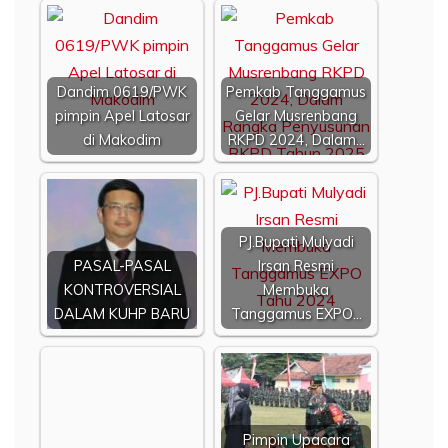
Dandim 0619/PWK
Pemkab Tanggamus
pimpin Apel Latosar
Gelar Musrenbang
di Makodim
RKPD 2024, Dalam…
PJ.Bupati Mulyadi
PASAL-PASAL
Irsan Resmi
KONTROVERSIAL
Membuka
DALAM KUHP BARU
Tanggamus EXPO…
Pimpin Upacara