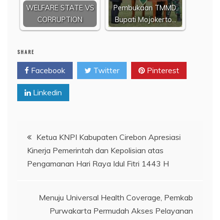
WELFARE STATE VS
Pembukaan TMMD,
CORRUPTION
Bupati Mojokerto…
SHARE
Facebook
Twitter
Pinterest
Linkedin
Navigasi
Ketua KNPI Kabupaten Cirebon Apresiasi
Kinerja Pemerintah dan Kepolisian atas
pos
Pengamanan Hari Raya Idul Fitri 1443 H
Menuju Universal Health Coverage, Pemkab
Purwakarta Permudah Akses Pelayanan