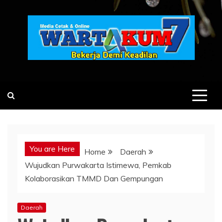
Skip
to
content
You are Here
Home
Daerah
Wujudkan Purwakarta Istimewa, Pemkab
Kolaborasikan TMMD Dan Gempungan
Daerah