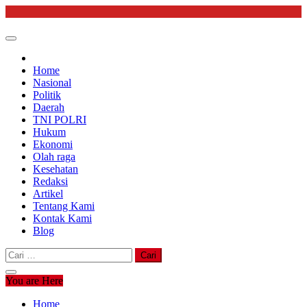
Skip
to
content
Home
Nasional
Politik
Daerah
TNI POLRI
Hukum
Ekonomi
Olah raga
Kesehatan
Redaksi
Artikel
Tentang Kami
Kontak Kami
Blog
Cari
untuk:
You are Here
Home