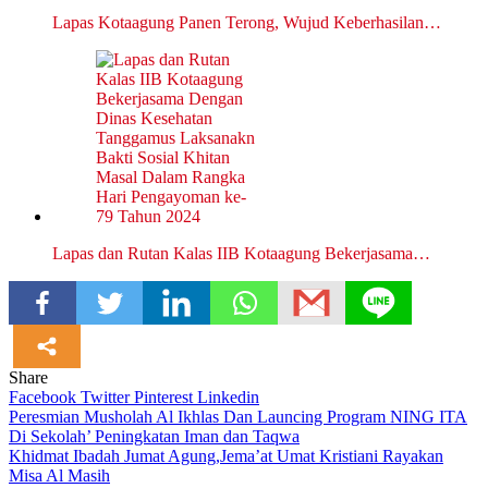
Lapas Kotaagung Panen Terong, Wujud Keberhasilan…
Lapas dan Rutan Kalas IIB Kotaagung Bekerjasama…
Share
Facebook
Twitter
Pinterest
Linkedin
Navigasi
Peresmian Musholah Al Ikhlas Dan Launcing Program NING ITA
Di Sekolah’ Peningkatan Iman dan Taqwa
pos
Khidmat Ibadah Jumat Agung,Jema’at Umat Kristiani Rayakan
Misa Al Masih