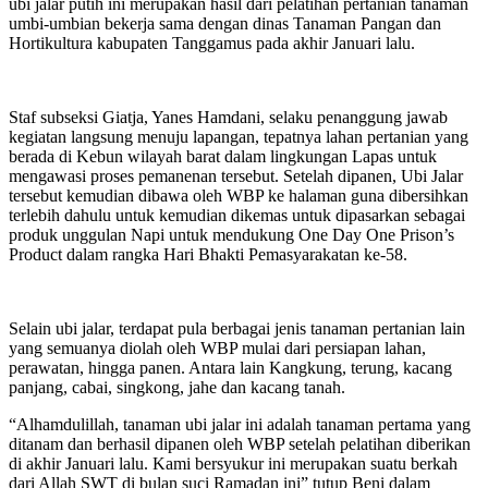
ubi jalar putih ini merupakan hasil dari pelatihan pertanian tanaman
umbi-umbian bekerja sama dengan dinas Tanaman Pangan dan
Hortikultura kabupaten Tanggamus pada akhir Januari lalu.
Staf subseksi Giatja, Yanes Hamdani, selaku penanggung jawab
kegiatan langsung menuju lapangan, tepatnya lahan pertanian yang
berada di Kebun wilayah barat dalam lingkungan Lapas untuk
mengawasi proses pemanenan tersebut. Setelah dipanen, Ubi Jalar
tersebut kemudian dibawa oleh WBP ke halaman guna dibersihkan
terlebih dahulu untuk kemudian dikemas untuk dipasarkan sebagai
produk unggulan Napi untuk mendukung One Day One Prison’s
Product dalam rangka Hari Bhakti Pemasyarakatan ke-58.
Selain ubi jalar, terdapat pula berbagai jenis tanaman pertanian lain
yang semuanya diolah oleh WBP mulai dari persiapan lahan,
perawatan, hingga panen. Antara lain Kangkung, terung, kacang
panjang, cabai, singkong, jahe dan kacang tanah.
“Alhamdulillah, tanaman ubi jalar ini adalah tanaman pertama yang
ditanam dan berhasil dipanen oleh WBP setelah pelatihan diberikan
di akhir Januari lalu. Kami bersyukur ini merupakan suatu berkah
dari Allah SWT di bulan suci Ramadan ini” tutup Beni dalam