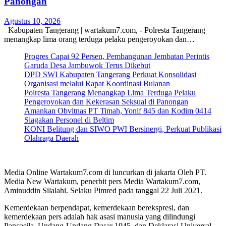
Panongan
Agustus 10, 2026
Kabupaten Tangerang | wartakum7.com, - Polresta Tangerang
menangkap lima orang terduga pelaku pengeroyokan dan…
Progres Capai 92 Persen, Pembangunan Jembatan Perintis
Garuda Desa Jambuwok Terus Dikebut
DPD SWI Kabupaten Tangerang Perkuat Konsolidasi
Organisasi melalui Rapat Koordinasi Bulanan
Polresta Tangerang Menangkap Lima Terduga Pelaku
Pengeroyokan dan Kekerasan Seksual di Panongan
Amankan Obvitnas PT Timah, Yonif 845 dan Kodim 0414
Siagakan Personel di Beltim
KONI Belitung dan SIWO PWI Bersinergi, Perkuat Publikasi
Olahraga Daerah
Media Online Wartakum7.com di luncurkan di jakarta Oleh PT.
Media New Wartakum, penerbit pers Media Wartakum7.com,
Aminuddin Silalahi. Selaku Pimred pada tanggal 22 Juli 2021.
Kemerdekaan berpendapat, kemerdekaan berekspresi, dan
kemerdekaan pers adalah hak asasi manusia yang dilindungi
Pancasila, Undang-Undang Dasar 1945, dan Deklarasi Universal