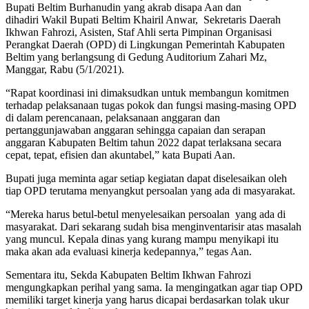
Bupati Beltim Burhanudin yang akrab disapa Aan dan
dihadiri Wakil Bupati Beltim Khairil Anwar, Sekretaris Daerah
Ikhwan Fahrozi, Asisten, Staf Ahli serta Pimpinan Organisasi
Perangkat Daerah (OPD) di Lingkungan Pemerintah Kabupaten
Beltim yang berlangsung di Gedung Auditorium Zahari Mz,
Manggar, Rabu (5/1/2021).
“Rapat koordinasi ini dimaksudkan untuk membangun komitmen
terhadap pelaksanaan tugas pokok dan fungsi masing-masing OPD
di dalam perencanaan, pelaksanaan anggaran dan
pertanggunjawaban anggaran sehingga capaian dan serapan
anggaran Kabupaten Beltim tahun 2022 dapat terlaksana secara
cepat, tepat, efisien dan akuntabel,” kata Bupati Aan.
Bupati juga meminta agar setiap kegiatan dapat diselesaikan oleh
tiap OPD terutama menyangkut persoalan yang ada di masyarakat.
“Mereka harus betul-betul menyelesaikan persoalan yang ada di
masyarakat. Dari sekarang sudah bisa menginventarisir atas masalah
yang muncul. Kepala dinas yang kurang mampu menyikapi itu
maka akan ada evaluasi kinerja kedepannya,” tegas Aan.
Sementara itu, Sekda Kabupaten Beltim Ikhwan Fahrozi
mengungkapkan perihal yang sama. Ia mengingatkan agar tiap OPD
memiliki target kinerja yang harus dicapai berdasarkan tolak ukur