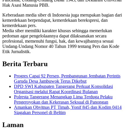
Hak Asasi Manusia PBB.
Keberadaan media siber di Indonesia juga merupakan bagian dari
kemerdekaan berpendapat, kemerdekaan berekspresi, dan
kemerdekaan pers.
Media siber memiliki karakter khusus sehingga memerlukan
pedoman agar pengelolaannya dapat dilaksanakan secara
profesional, memenuhi fungsi, hak, dan kewajibannya sesuai
Undang-Undang Nomor 40 Tahun 1999 tentang Pers dan Kode
Etik Jurnalistik.
Berita Terbaru
Progres Capai 92 Persen, Pembangunan Jembatan Perintis
Garuda Desa Jambuwok Terus Dikebut
DPD SWI Kabupaten Tangerang Perkuat Konsolidasi
Organisasi melalui Rapat Koordinasi Bulanan
Polresta Tangerang Menangkap Lima Terduga Pelaku
Pengeroyokan dan Kekerasan Seksual di Panongan
Amankan Obvitnas PT Timah, Yonif 845 dan Kodim 0414
Siagakan Personel di Beltim
Laman