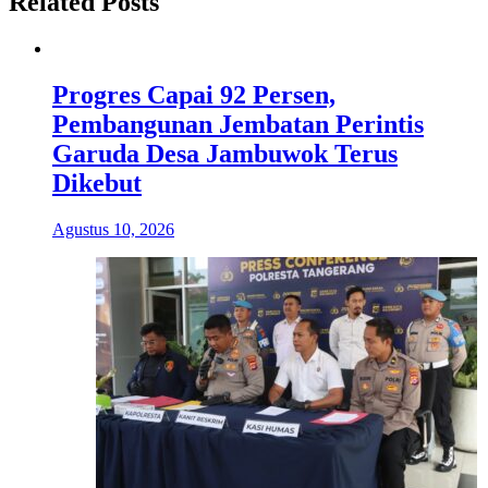
Related Posts
Progres Capai 92 Persen,
Pembangunan Jembatan Perintis
Garuda Desa Jambuwok Terus
Dikebut
Agustus 10, 2026