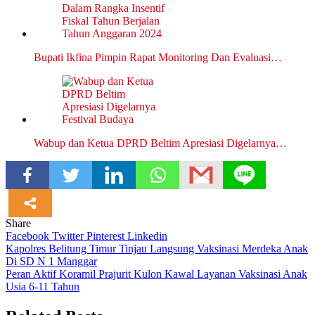
Bupati Ikfina Pimpin Rapat Monitoring Dan Evaluasi…
Wabup dan Ketua DPRD Beltim Apresiasi Digelarnya…
Share
Facebook
Twitter
Pinterest
Linkedin
Navigasi
Kapolres Belitung Timur Tinjau Langsung Vaksinasi Merdeka Anak
Di SD N 1 Manggar
pos
Peran Aktif Koramil Prajurit Kulon Kawal Layanan Vaksinasi Anak
Usia 6-11 Tahun