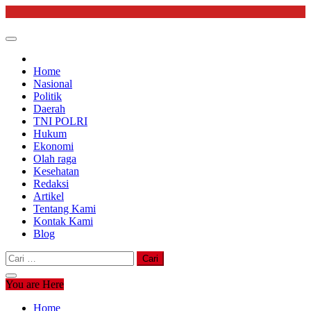
Skip
to
content
Home
Nasional
Politik
Daerah
TNI POLRI
Hukum
Ekonomi
Olah raga
Kesehatan
Redaksi
Artikel
Tentang Kami
Kontak Kami
Blog
Cari
untuk:
You are Here
Home