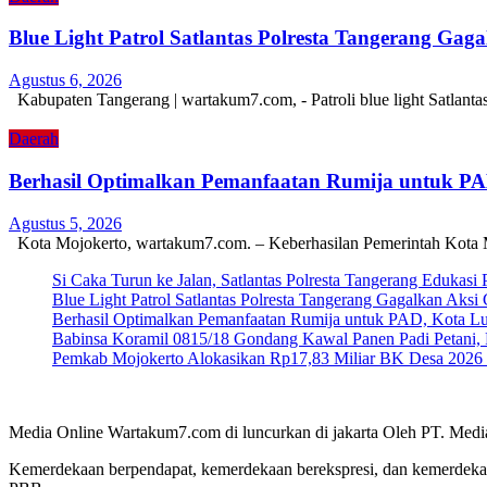
Blue Light Patrol Satlantas Polresta Tangerang Ga
Agustus 6, 2026
Kabupaten Tangerang | wartakum7.com, - Patroli blue light Satlant
Daerah
Berhasil Optimalkan Pemanfaatan Rumija untuk P
Agustus 5, 2026
Kota Mojokerto, wartakum7.com. – Keberhasilan Pemerintah Kota 
Si Caka Turun ke Jalan, Satlantas Polresta Tangerang Edukasi
Blue Light Patrol Satlantas Polresta Tangerang Gagalkan Aks
Berhasil Optimalkan Pemanfaatan Rumija untuk PAD, Kota L
Babinsa Koramil 0815/18 Gondang Kawal Panen Padi Petani, 
Pemkab Mojokerto Alokasikan Rp17,83 Miliar BK Desa 2026 un
Media Online Wartakum7.com di luncurkan di jakarta Oleh PT. Medi
Kemerdekaan berpendapat, kemerdekaan berekspresi, dan kemerdekaa