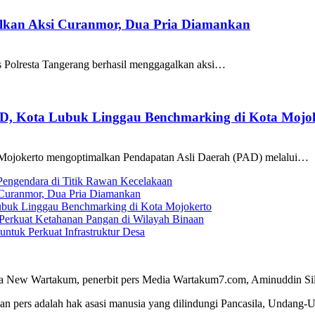
galkan Aksi Curanmor, Dua Pria Diamankan
as Polresta Tangerang berhasil menggagalkan aksi…
AD, Kota Lubuk Linggau Benchmarking di Kota Mojo
Mojokerto mengoptimalkan Pendapatan Asli Daerah (PAD) melalui…
 Pengendara di Titik Rawan Kecelakaan
i Curanmor, Dua Pria Diamankan
ubuk Linggau Benchmarking di Kota Mojokerto
Perkuat Ketahanan Pangan di Wilayah Binaan
tuk Perkuat Infrastruktur Desa
a New Wartakum, penerbit pers Media Wartakum7.com, Aminuddin Silal
n pers adalah hak asasi manusia yang dilindungi Pancasila, Undang-