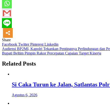
Share
Facebook
Twitter
Pinterest
Linkedin
Navigasi
Audiensi BP2MI, Kapolri Tekankan Pentingnya Perlindungan dan 
Bupati Beltim Pimpin Rakor Percepatan Capaian Target Kinerja
pos
Related Posts
Si Caka Turun ke Jalan, Satlantas Po
Agustus 6, 2026