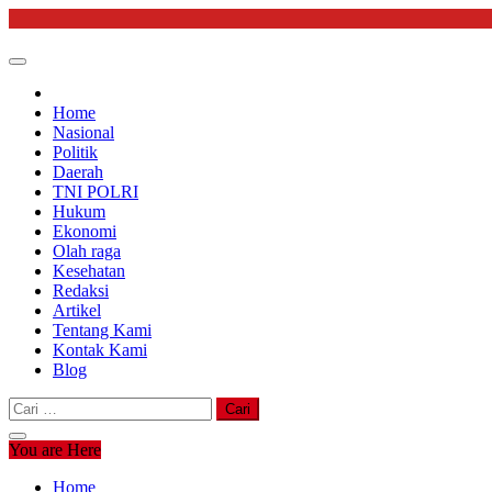
Skip
to
content
Home
Nasional
Politik
Daerah
TNI POLRI
Hukum
Ekonomi
Olah raga
Kesehatan
Redaksi
Artikel
Tentang Kami
Kontak Kami
Blog
Cari
untuk:
You are Here
Home