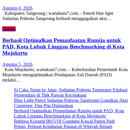
Agustus 6, 2026
Kabupaten Tangerang | wartakum7.com, - Patroli blue light
Satlantas Polresta Tangerang berhasil menggagalkan aksi…
Daerah
Berhasil Optimalkan Pemanfaatan Rumija untuk
PAD, Kota Lubuk Linggau Benchmarking di Kota
Mojokerto
Agustus 5, 2026
Kota Mojokerto, wartakum7.com. – Keberhasilan Pemerintah Kota
Mojokerto mengoptimalkan Pendapatan Asli Daerah (PAD)
melalui…
Si Caka Turun ke Jalan, Satlantas Polresta Tangerang Edukasi
Pengendara di Titik Rawan Kecelakaan
Blue Light Patrol Satlantas Polresta Tangerang Gagalkan Aksi
Curanmor, Dua Pria Diamankan
Berhasil Optimalkan Pemanfaatan Rumija untuk PAD, Kota
Lubuk Linggau Benchmarking di Kota Mojokerto
Babinsa Koramil 0815/18 Gondang Kawal Panen Padi
Petani, Perkuat Ketahanan Pangan di Wilayah Binaan