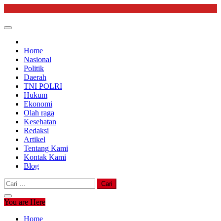
Skip
to
content
Home
Nasional
Politik
Daerah
TNI POLRI
Hukum
Ekonomi
Olah raga
Kesehatan
Redaksi
Artikel
Tentang Kami
Kontak Kami
Blog
Cari
untuk:
You are Here
Home