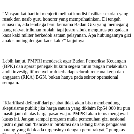
“Masyarakat hari ini menjerit melihat kondisi fasilitas sekolah yang
rusak dan nasib guru honorer yang memprihatinkan. Di tengah
situasi itu, ada lembaga baru bernama Badan Gizi yang memegang
uang rakyat triliunan rupiah, tapi justru sibuk mengurus pengadaan
kaos kaki militer berkedok satuan pelayanan. Apa hubungannya gizi
anak stunting dengan kaos kaki?” lanjutnya.
Lebih lanjut, PMPRI mendesak agar Badan Pemeriksa Keuangan
(BPK) dan aparat penegak hukum segera turun tangan melakukan
audit investigatif menyeluruh terhadap seluruh rencana kerja dan
anggaran (RKA) BGN, bukan hanya pada sektor operasional
seragam.
“Klarifikasi defensif dari pejabat tidak akan bisa membendung
skeptisisme publik jika harga satuan yang diklaim Rp54.000 itu pun
masih jauh di atas harga pasar wajar. PMPRI akan terus mengawal
kasus ini. Jangan sampai program mulia pemenuhan gizi nasional
justru dijadikan ‘bancakan’ birokrasi dan ladang bisnis pengadaan
barang yang tidak ada urgensinya dengan perut rakyat,” pungkas