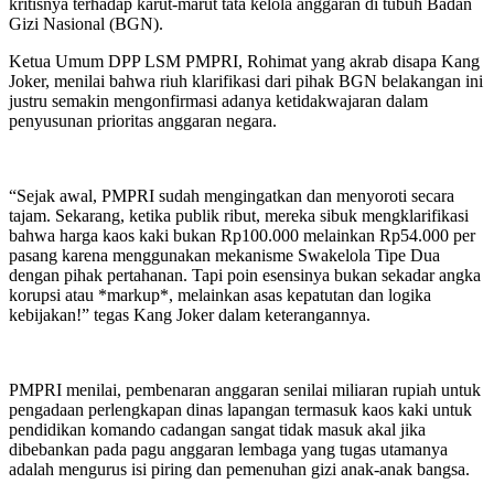
kritisnya terhadap karut-marut tata kelola anggaran di tubuh Badan
Gizi Nasional (BGN).
Ketua Umum DPP LSM PMPRI, Rohimat yang akrab disapa Kang
Joker, menilai bahwa riuh klarifikasi dari pihak BGN belakangan ini
justru semakin mengonfirmasi adanya ketidakwajaran dalam
penyusunan prioritas anggaran negara.
“Sejak awal, PMPRI sudah mengingatkan dan menyoroti secara
tajam. Sekarang, ketika publik ribut, mereka sibuk mengklarifikasi
bahwa harga kaos kaki bukan Rp100.000 melainkan Rp54.000 per
pasang karena menggunakan mekanisme Swakelola Tipe Dua
dengan pihak pertahanan. Tapi poin esensinya bukan sekadar angka
korupsi atau *markup*, melainkan asas kepatutan dan logika
kebijakan!” tegas Kang Joker dalam keterangannya.
PMPRI menilai, pembenaran anggaran senilai miliaran rupiah untuk
pengadaan perlengkapan dinas lapangan termasuk kaos kaki untuk
pendidikan komando cadangan sangat tidak masuk akal jika
dibebankan pada pagu anggaran lembaga yang tugas utamanya
adalah mengurus isi piring dan pemenuhan gizi anak-anak bangsa.