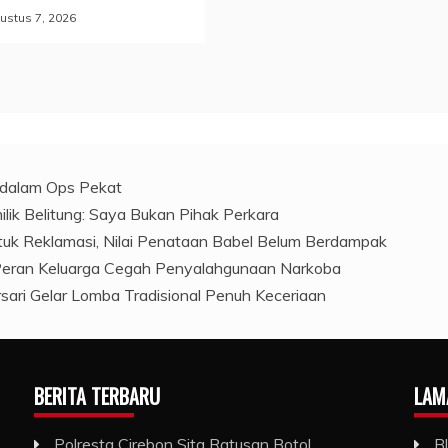
ustus 7, 2026
l dalam Ops Pekat
ilik Belitung: Saya Bukan Pihak Perkara
ntuk Reklamasi, Nilai Penataan Babel Belum Berdampak
 Peran Keluarga Cegah Penyalahgunaan Narkoba
ari Gelar Lomba Tradisional Penuh Keceriaan
BERITA TERBARU
LAM
Polresta Cirebon Sita Ratusan Botol
B