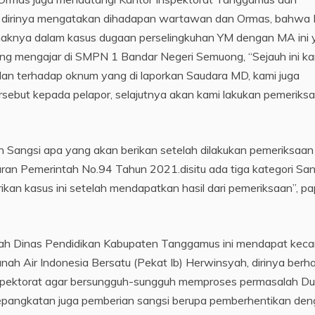
 dirinya mengatakan dihadapan wartawan dan Ormas, bahwa I
haknya dalam kasus dugaan perselingkuhan YM dengan MA ini
ang mengajar di SMPN 1 Bandar Negeri Semuong, “Sejauh ini ka
lan terhadap oknum yang di laporkan Saudara MD, kami juga
rsebut kepada pelapor, selajutnya akan kami lakukan pemeriks
Sangsi apa yang akan berikan setelah dilakukan pemeriksaan
uran Pemerintah No.94 Tahun 2021.disitu ada tiga kategori San
orikan kasus ini setelah mendapatkan hasil dari pemeriksaan”, pa
wah Dinas Pendidikan Kabupaten Tanggamus ini mendapat kec
ah Air Indonesia Bersatu (Pekat Ib) Herwinsyah, dirinya berh
spektorat agar bersungguh-sungguh memproses permasalah D
i Kepangkatan juga pemberian sangsi berupa pemberhentikan de