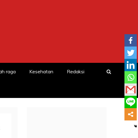
ah raga
Kesehatan
Redaksi
k