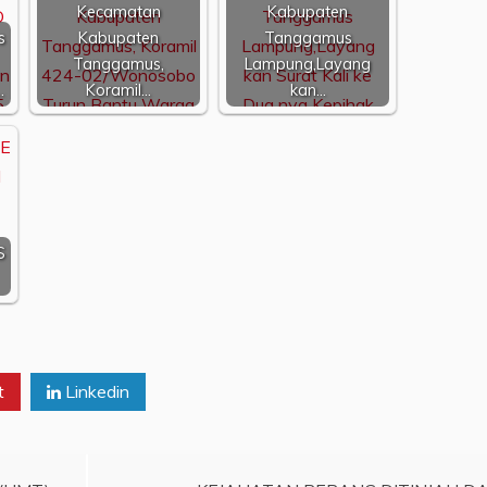
Kecamatan
Kabupaten
s
Kabupaten
Tanggamus
Tanggamus,
Lampung,Layang
…
Koramil…
kan…
S
t
Linkedin