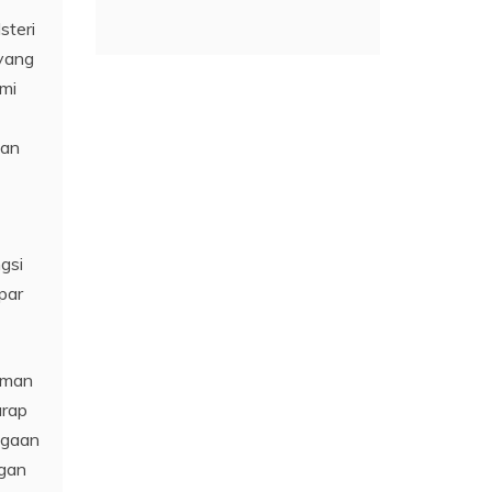
steri
 yang
mi
aan
gsi
par
aman
arap
ugaan
ngan