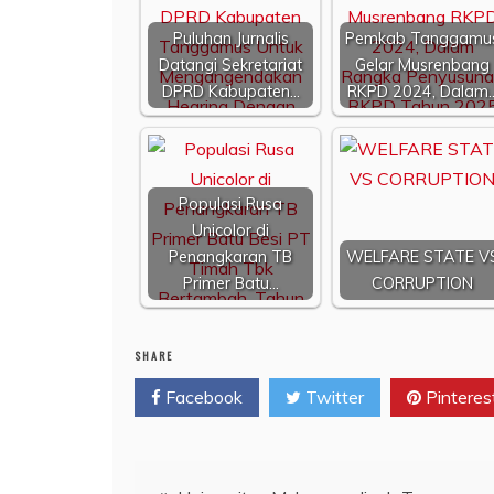
Puluhan Jurnalis
Pemkab Tanggamu
Datangi Sekretariat
Gelar Musrenbang
DPRD Kabupaten…
RKPD 2024, Dalam
Populasi Rusa
Unicolor di
Penangkaran TB
WELFARE STATE V
Primer Batu…
CORRUPTION
SHARE
Facebook
Twitter
Pinteres
Navigasi