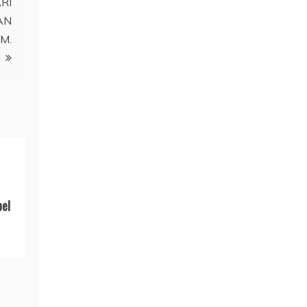
RI
AN
.M.
bel