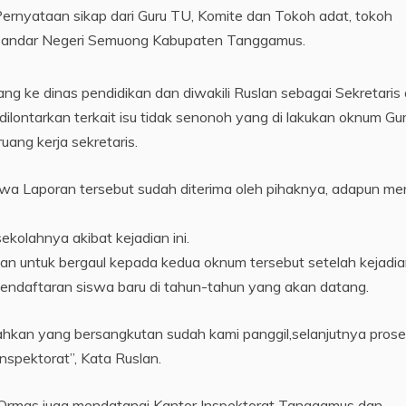
Pernyataan sikap dari Guru TU, Komite dan Tokoh adat, tokoh
Bandar Negeri Semuong Kabupaten Tanggamus.
g ke dinas pendidikan dan diwakili Ruslan sebagai Sekretaris 
ilontarkan terkait isu tidak senonoh yang di lakukan oknum Gu
ang kerja sekretaris.
a Laporan tersebut sudah diterima oleh pihaknya, adapun me
kolahnya akibat kejadian ini.
n untuk bergaul kepada kedua oknum tersebut setelah kejadian
endaftaran siswa baru di tahun-tahun yang akan datang.
bahkan yang bersangkutan sudah kami panggil,selanjutnya pros
nspektorat”, Kata Ruslan.
rmas juga mendatangi Kantor Inspektorat Tanggamus dan