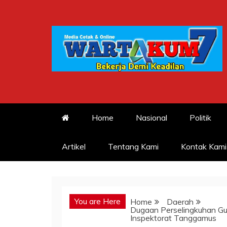
Skip
to
content
Home
Nasional
Politik
Artikel
Tentang Kami
Kontak Kami
You are Here
Home
Daerah
Dugaan Perselingkuhan Gu
Inspektorat Tanggamus