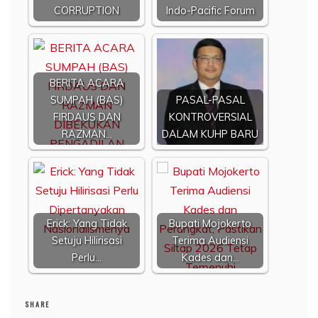
CORRUPTION
Indo-Pacific Forum
BERITA ACARA
SUMPAH (BAS)
PASAL-PASAL
FIRDAUS DAN
KONTROVERSIAL
RAZMAN…
DALAM KUHP BARU
Erick: Yang Tidak
Bupati Mojokerto
Setuju Hilirisasi
Terima Audiensi
Perlu…
Kades dan…
SHARE