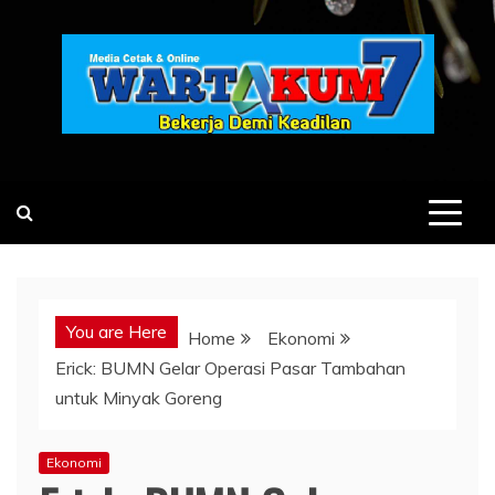
Skip
to
content
You are Here
Home
Ekonomi
Erick: BUMN Gelar Operasi Pasar Tambahan
untuk Minyak Goreng
Ekonomi