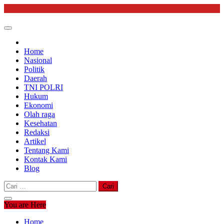
Skip
to
content
Home
Nasional
Politik
Daerah
TNI POLRI
Hukum
Ekonomi
Olah raga
Kesehatan
Redaksi
Artikel
Tentang Kami
Kontak Kami
Blog
Cari
untuk:
You are Here
Home