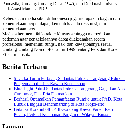
Pancasila, Undang-Undang Dasar 1945, dan Deklarasi Universal
Hak Asasi Manusia PBB.
Keberadaan media siber di Indonesia juga merupakan bagian dari
kemerdekaan berpendapat, kemerdekaan berekspresi, dan
kemerdekaan pers.
Media siber memiliki karakter khusus sehingga memerlukan
pedoman agar pengelolaannya dapat dilaksanakan secara
profesional, memenuhi fungsi, hak, dan kewajibannya sesuai
Undang-Undang Nomor 40 Tahun 1999 tentang Pers dan Kode
Etik Jurnalistik.
Berita Terbaru
Si Caka Turun ke Jalan, Satlantas Polresta Tangerang Edukasi
Pengendara di Titik Rawan Kecelakaan
Blue Light Patrol Satlantas Polresta Tangerang Gagalkan Aksi
Curanmor, Dua Pria Diamankan
Berhasil Optimalkan Pemanfaatan Rumija untuk PAD, Kota
Lubuk Linggau Benchmarking di Kota Mojokerto
Babinsa Koramil 0815/18 Gondang Kawal Panen Padi
Petani, Perkuat Ketahanan Pangan di Wilayah Binaan
Laman