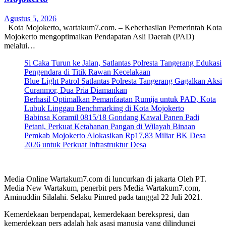
Agustus 5, 2026
Kota Mojokerto, wartakum7.com. – Keberhasilan Pemerintah Kota
Mojokerto mengoptimalkan Pendapatan Asli Daerah (PAD)
melalui…
Si Caka Turun ke Jalan, Satlantas Polresta Tangerang Edukasi
Pengendara di Titik Rawan Kecelakaan
Blue Light Patrol Satlantas Polresta Tangerang Gagalkan Aksi
Curanmor, Dua Pria Diamankan
Berhasil Optimalkan Pemanfaatan Rumija untuk PAD, Kota
Lubuk Linggau Benchmarking di Kota Mojokerto
Babinsa Koramil 0815/18 Gondang Kawal Panen Padi
Petani, Perkuat Ketahanan Pangan di Wilayah Binaan
Pemkab Mojokerto Alokasikan Rp17,83 Miliar BK Desa
2026 untuk Perkuat Infrastruktur Desa
Media Online Wartakum7.com di luncurkan di jakarta Oleh PT.
Media New Wartakum, penerbit pers Media Wartakum7.com,
Aminuddin Silalahi. Selaku Pimred pada tanggal 22 Juli 2021.
Kemerdekaan berpendapat, kemerdekaan berekspresi, dan
kemerdekaan pers adalah hak asasi manusia yang dilindungi