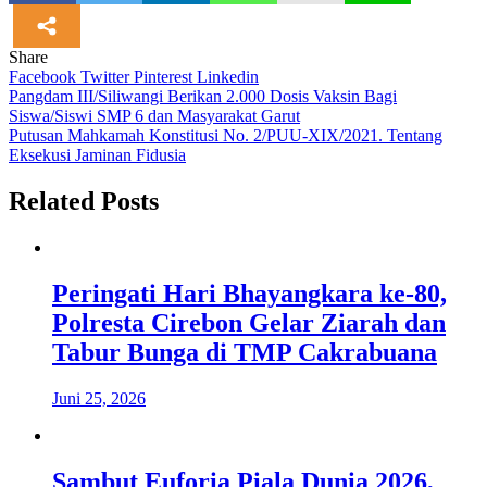
Share
Facebook
Twitter
Pinterest
Linkedin
Navigasi
Pangdam III/Siliwangi Berikan 2.000 Dosis Vaksin Bagi
Siswa/Siswi SMP 6 dan Masyarakat Garut
pos
Putusan Mahkamah Konstitusi No. 2/PUU-XIX/2021. Tentang
Eksekusi Jaminan Fidusia
Related Posts
Peringati Hari Bhayangkara ke-80,
Polresta Cirebon Gelar Ziarah dan
Tabur Bunga di TMP Cakrabuana
Juni 25, 2026
Sambut Euforia Piala Dunia 2026,