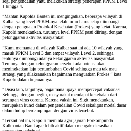
segi pengendalian yaitu melakukan strategi penerapan PPKM Level
1 hingga 4.
“Mantan Kapolda Banten ini mengingatkan, beberapa wilayah di
Kalbar yang level PPKM-nya telah turun harus tetap diimbangi
dengan penguatan Protokol Kesehatan (Prokes) yang ketat. Karena,
Kapolri menekankan, turunnya level PPKM pasti diiringi dengan
pelonggaran aktivitas masyarakat.
“Kami memantau di wilayah Kalbar saat ini ada 10 wilayah yang
masuk PPKM Level 3 dan empat wilayah Level 2, sehingga
tentunya diimbangi adanya kelonggaran aktivitas masyarakat.
Tentunya dengan kelonggaran tersebut ada potensi akan
meningkatkan laju pertumbuhan Covid sehingga mau tak mau
strategi yang dilaksanakan bagaimana menguatkan Prokes,” kata
Kapolri dalam tinjauannya.
“Disisi lain, lanjutnya, bagaimana upaya mempercepat vaksinasi.
Sehingga dengan begitu, masyarakat mendapat kekebalan dari
serangan virus corona. Karena vaksin ini, Sigit menekankan,
merupakan kunci dalam pengendalian Covid sekaligus modal dasar
dalam hidup berdampingan dengan virus tersebut.
“Terkait hal ini, Kapolri meminta agar jajaran Forkompimda
Kalimantan Barat agar lebih aktif dalam mengakselerasikan
percepatan vaksinasi.