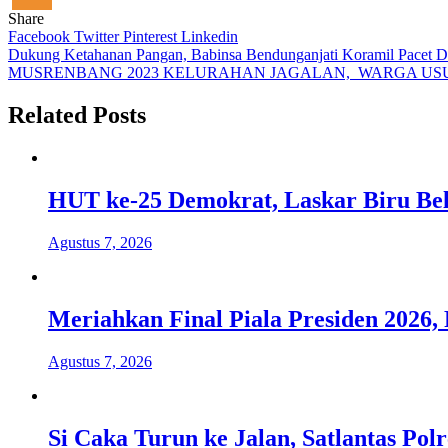
Share
Facebook
Twitter
Pinterest
Linkedin
Navigasi
Dukung Ketahanan Pangan, Babinsa Bendunganjati Koramil Pacet 
MUSRENBANG 2023 KELURAHAN JAGALAN, WARGA US
pos
Related Posts
HUT ke-25 Demokrat, Laskar Biru Bel
Agustus 7, 2026
Meriahkan Final Piala Presiden 2026, 
Agustus 7, 2026
Si Caka Turun ke Jalan, Satlantas Po