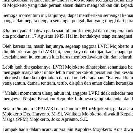
di Mojokerto yang tidak pernah absen dalam mengabdikan diri kepad
Semoga momentum ini, lanjutnya, dapat memberikan semangat kemand
bangsa dan negara dengan semangat pengabdian yang tinggi dari pa
Kita menyadari bahwa pada saat ini untuk mengisi dan mempertaha
cita proklamasi 17 Agustus 1945. Hal ini hendaknya tetap terintegra
Oleh karena itu, masih lanjutnya, segenap anggota LVRI Mojokerto 
dimiliki oleh anggota LVRI ini, hendaknya dapat dijadikan sebagai p
kesejahteraan itu tentunya kita harus memberdayakan diri dan seluruh
Lebih jauh ditegaskannya, LVRI Mojokerto diharapkan senantiasa ber
mengajak masyarakat untuk lebih memperkokoh persatuan dan kesa
toleransi dalam kemajemukan dan dalam keberadaban. ”Karena kita m
yang santun, damai, tentram, tertib, disiplin dan aman dalam kerang
”Melalui momentum ulang tahun ini, anggota LVRI tidak sekedar memp
mengawal Negara Kesatuan Republik Indonesia yang kita cintai dan
Selain Pimpinan DPP LVRI dan Dandim 0815/Mojokerto, pada acara 
Mojokerto Drs. Haryono, M. Si, Walikota Mojokerto, diwakili Kepa
Marga (PPM) Mojokerto, Joko Aprianto, S.E.
Tampak hadir dalam acara, antara lain Kapolres Mojokerto Kota d