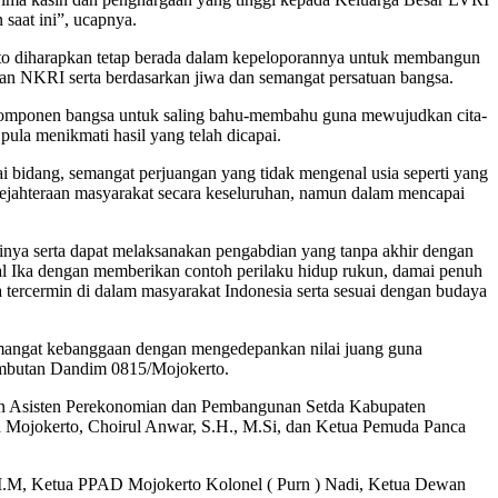
saat ini”, ucapnya.
rto diharapkan tetap berada dalam kepeloporannya untuk membangun
an NKRI serta berdasarkan jiwa dan semangat persatuan bangsa.
 komponen bangsa untuk saling bahu-membahu guna mewujudkan cita-
ula menikmati hasil yang telah dicapai.
 bidang, semangat perjuangan yang tidak mengenal usia seperti yang
esejahteraan masyarakat secara keseluruhan, namun dalam mencapai
tinya serta dapat melaksanakan pengabdian yang tanpa akhir dengan
 Ika dengan memberikan contoh perilaku hidup rukun, damai penuh
tercermin di dalam masyarakat Indonesia serta sesuai dengan budaya
 semangat kebanggaan dengan mengedepankan nilai juang guna
sambutan Dandim 0815/Mojokerto.
an Asisten Perekonomian dan Pembangunan Setda Kabupaten
a Mojokerto, Choirul Anwar, S.H., M.Si, dan Ketua Pemuda Panca
,M.M, Ketua PPAD Mojokerto Kolonel ( Purn ) Nadi, Ketua Dewan