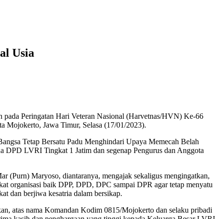
l Usia
 pada Peringatan Hari Veteran Nasional (Harvetnas/HVN) Ke-66
 Mojokerto, Jawa Timur, Selasa (17/01/2023).
n Bangsa Tetap Bersatu Padu Menghindari Upaya Memecah Belah
tua DPD LVRI Tingkat 1 Jatim dan segenap Pengurus dan Anggota
 (Purn) Maryoso, diantaranya, mengajak sekaligus mengingatkan,
tingkat organisasi baik DPP, DPD, DPC sampai DPR agar tetap menyatu
kat dan berjiwa kesatria dalam bersikap.
kan, atas nama Komandan Kodim 0815/Mojokerto dan selaku pribadi
rima kasih dan penghargaan yang tinggi kepada Keluarga Besar LVRI