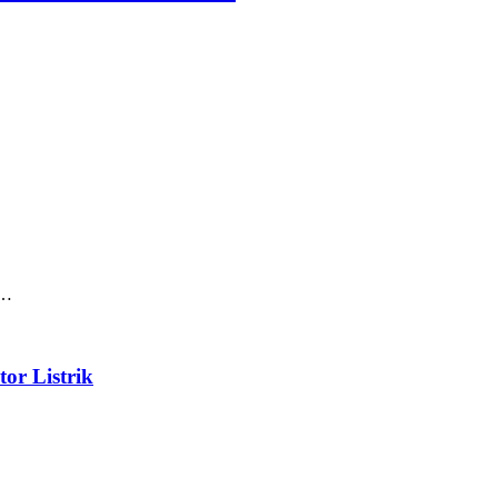
t…
or Listrik