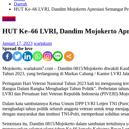
Daerah
HUT Ke–66 LVRI, Dandim Mojokerto Apresiasi Semangat Pe
Daerah
HUT Ke–66 LVRI, Dandim Mojokerto Apre
Januari 17, 2023
wartakum
Spread the love
Mojokerto, wartakum7.com – Dandim 0815/Mojokerto diwakili Kasd
Tahun 2023, yang berlangsung di Markas Cabang / Kantor LVRI Jal
Peringatan Hari Veteran Nasional Tahun 2023 kali ini mengusung 
Bangsa Dalam Rangka Menghadapi Tahun Politik”. Perhelatan tahun
LVRI dan Persatuan Istri Veteran Republik Indonesia (PIVERI) Mojo
Dalam kata sambutannya Ketua Umum DPP LVRI Letjen TNI (Purn) HB
menghadapi tahun politik seluruh anggota veteran untuk tetap menjag
dengan masyarakat dan institusi TNI-Polri, memperkuat soliditas sesa
Sementara itu, Dandim 0815/Mojokerto dalam sambutan tertulisnya
mengucapkan selamat ulang tahun Ke-66 kepada Keluarga Besar Legi