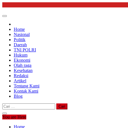
Skip
to
content
Home
Nasional
Politik
Daerah
TNI POLRI
Hukum
Ekonomi
Olah raga
Kesehatan
Redaksi
Artikel
Tentang Kami
Kontak Kami
Blog
Cari
untuk:
You are Here
Home