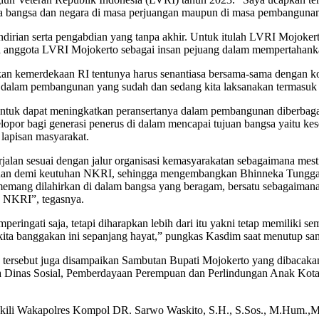
a bangsa dan negara di masa perjuangan maupun di masa pembangunan 
irian serta pengabdian yang tanpa akhir. Untuk itulah LVRI Mojoke
ra anggota LVRI Mojokerto sebagai insan pejuang dalam mempertahank
nkan kemerdekaan RI tentunya harus senantiasa bersama-sama dengan
si dalam pembangunan yang sudah dan sedang kita laksanakan termasuk p
untuk dapat meningkatkan peransertanya dalam pembangunan diberbagai
elopor bagi generasi penerus di dalam mencapai tujuan bangsa yaitu k
 lapisan masyarakat.
jalan sesuai dengan jalur organisasi kemasyarakatan sebagaimana mes
tuan demi keutuhan NKRI, sehingga mengembangkan Bhinneka Tunggal
emang dilahirkan di dalam bangsa yang beragam, bersatu sebagaimana 
ka NKRI”, tegasnya.
eringati saja, tetapi diharapkan lebih dari itu yakni tetap memiliki
 kita banggakan ini sepanjang hayat,” pungkas Kasdim saat menutup 
tersebut juga disampaikan Sambutan Bupati Mojokerto yang dibacak
la Dinas Sosial, Pemberdayaan Perempuan dan Perlindungan Anak Kot
iwakili Wakapolres Kompol DR. Sarwo Waskito, S.H., S.Sos., M.Hum.