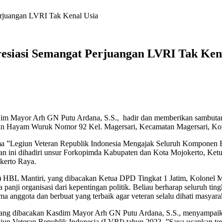
rjuangan LVRI Tak Kenal Usia
siasi Semangat Perjuangan LVRI Tak Kena
im Mayor Arh GN Putu Ardana, S.S., hadir dan memberikan sambutan
an Hayam Wuruk Nomor 92 Kel. Magersari, Kecamatan Magersari, Kota
tema ”Legiun Veteran Republik Indonesia Mengajak Seluruh Kompone
an ini dihadiri unsur Forkopimda Kabupaten dan Kota Mojokerto, Ke
kerto Raya.
L Mantiri, yang dibacakan Ketua DPD Tingkat 1 Jatim, Kolonel Mar
a panji organisasi dari kepentingan politik. Beliau berharap seluruh 
ma anggota dan berbuat yang terbaik agar veteran selalu dihati masyara
 yang dibacakan Kasdim Mayor Arh GN Putu Ardana, S.S., menyampai
un Veteran Republik Indonesia (LVRI) tahun 2023. ”Saya ucapkan te