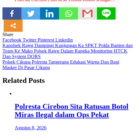
Share
Facebook
Twitter
Pinterest
Linkedin
Navigasi
Kapolsek Rajeg Dampingi Kunjungan Ka SPKT Polda Banten dan
Team Ke Mako Polsek Rajeg Dalam Rangka Monitoring HTCK
pos
Dan System DORS
Polsek Cikupa Polresta Tangerang Edukasi Warga Dan Bagi
Masker Di Pasar Cikupa
Related Posts
Polresta Cirebon Sita Ratusan Botol
Miras Ilegal dalam Ops Pekat
Agustus 8, 2026