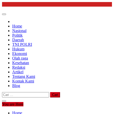
Skip
to
content
Home
Nasional
Politik
Daerah
TNI POLRI
Hukum
Ekonomi
Olah raga
Kesehatan
Redaksi
Artikel
Tentang Kami
Kontak Kami
Blog
Cari
untuk:
You are Here
Home