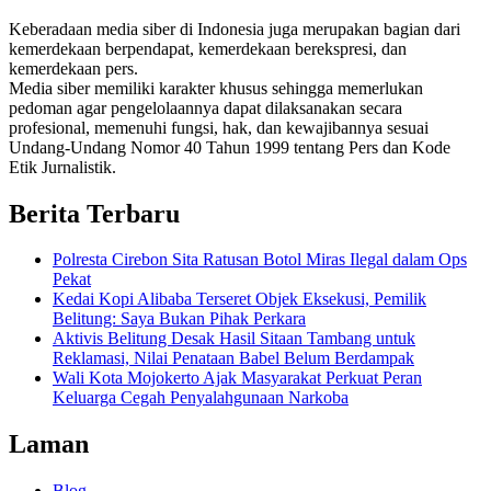
Keberadaan media siber di Indonesia juga merupakan bagian dari
kemerdekaan berpendapat, kemerdekaan berekspresi, dan
kemerdekaan pers.
Media siber memiliki karakter khusus sehingga memerlukan
pedoman agar pengelolaannya dapat dilaksanakan secara
profesional, memenuhi fungsi, hak, dan kewajibannya sesuai
Undang-Undang Nomor 40 Tahun 1999 tentang Pers dan Kode
Etik Jurnalistik.
Berita Terbaru
Polresta Cirebon Sita Ratusan Botol Miras Ilegal dalam Ops
Pekat
Kedai Kopi Alibaba Terseret Objek Eksekusi, Pemilik
Belitung: Saya Bukan Pihak Perkara
Aktivis Belitung Desak Hasil Sitaan Tambang untuk
Reklamasi, Nilai Penataan Babel Belum Berdampak
Wali Kota Mojokerto Ajak Masyarakat Perkuat Peran
Keluarga Cegah Penyalahgunaan Narkoba
Laman
Blog