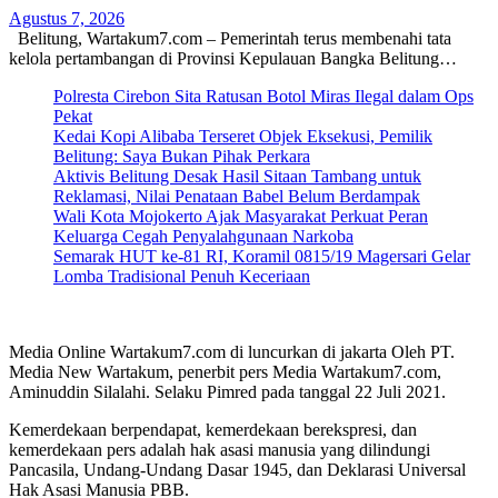
Agustus 7, 2026
Belitung, Wartakum7.com – Pemerintah terus membenahi tata
kelola pertambangan di Provinsi Kepulauan Bangka Belitung…
Polresta Cirebon Sita Ratusan Botol Miras Ilegal dalam Ops
Pekat
Kedai Kopi Alibaba Terseret Objek Eksekusi, Pemilik
Belitung: Saya Bukan Pihak Perkara
Aktivis Belitung Desak Hasil Sitaan Tambang untuk
Reklamasi, Nilai Penataan Babel Belum Berdampak
Wali Kota Mojokerto Ajak Masyarakat Perkuat Peran
Keluarga Cegah Penyalahgunaan Narkoba
Semarak HUT ke-81 RI, Koramil 0815/19 Magersari Gelar
Lomba Tradisional Penuh Keceriaan
Media Online Wartakum7.com di luncurkan di jakarta Oleh PT.
Media New Wartakum, penerbit pers Media Wartakum7.com,
Aminuddin Silalahi. Selaku Pimred pada tanggal 22 Juli 2021.
Kemerdekaan berpendapat, kemerdekaan berekspresi, dan
kemerdekaan pers adalah hak asasi manusia yang dilindungi
Pancasila, Undang-Undang Dasar 1945, dan Deklarasi Universal
Hak Asasi Manusia PBB.