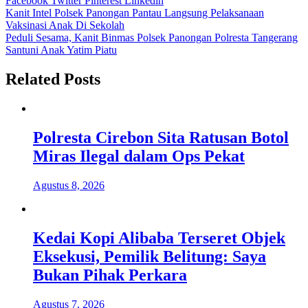
Facebook
Twitter
Pinterest
Linkedin
Navigasi
Kanit Intel Polsek Panongan Pantau Langsung Pelaksanaan
Vaksinasi Anak Di Sekolah
pos
Peduli Sesama, Kanit Binmas Polsek Panongan Polresta Tangerang
Santuni Anak Yatim Piatu
Related Posts
Polresta Cirebon Sita Ratusan Botol
Miras Ilegal dalam Ops Pekat
Agustus 8, 2026
Kedai Kopi Alibaba Terseret Objek
Eksekusi, Pemilik Belitung: Saya
Bukan Pihak Perkara
Agustus 7, 2026