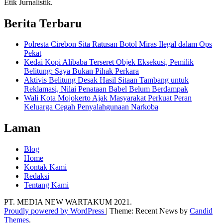
Etik Jurnalistik.
Berita Terbaru
Polresta Cirebon Sita Ratusan Botol Miras Ilegal dalam Ops
Pekat
Kedai Kopi Alibaba Terseret Objek Eksekusi, Pemilik
Belitung: Saya Bukan Pihak Perkara
Aktivis Belitung Desak Hasil Sitaan Tambang untuk
Reklamasi, Nilai Penataan Babel Belum Berdampak
Wali Kota Mojokerto Ajak Masyarakat Perkuat Peran
Keluarga Cegah Penyalahgunaan Narkoba
Laman
Blog
Home
Kontak Kami
Redaksi
Tentang Kami
PT. MEDIA NEW WARTAKUM 2021.
Proudly powered by WordPress
|
Theme: Recent News by
Candid
Themes
.