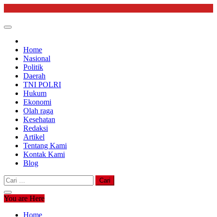
Skip
to
content
Home
Nasional
Politik
Daerah
TNI POLRI
Hukum
Ekonomi
Olah raga
Kesehatan
Redaksi
Artikel
Tentang Kami
Kontak Kami
Blog
Cari
untuk:
You are Here
Home