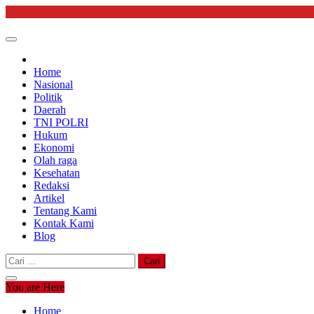
Skip
to
content
Home
Nasional
Politik
Daerah
TNI POLRI
Hukum
Ekonomi
Olah raga
Kesehatan
Redaksi
Artikel
Tentang Kami
Kontak Kami
Blog
Cari
untuk:
You are Here
Home