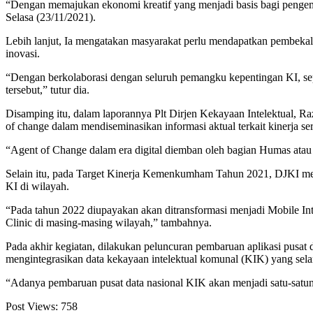
“Dengan memajukan ekonomi kreatif yang menjadi basis bagi pengemb
Selasa (23/11/2021).
Lebih lanjut, Ia mengatakan masyarakat perlu mendapatkan pembekal
inovasi.
“Dengan berkolaborasi dengan seluruh pemangku kepentingan KI, sep
tersebut,” tutur dia.
Disamping itu, dalam laporannya Plt Dirjen Kekayaan Intelektual, R
of change dalam mendiseminasikan informasi aktual terkait kinerja s
“Agent of Change dalam era digital diemban oleh bagian Humas atau P
Selain itu, pada Target Kinerja Kemenkumham Tahun 2021, DJKI mem
KI di wilayah.
“Pada tahun 2022 diupayakan akan ditransformasi menjadi Mobile Int
Clinic di masing-masing wilayah,” tambahnya.
Pada akhir kegiatan, dilakukan peluncuran pembaruan aplikasi pusat 
mengintegrasikan data kekayaan intelektual komunal (KIK) yang selama
“Adanya pembaruan pusat data nasional KIK akan menjadi satu-satuny
Post Views:
758