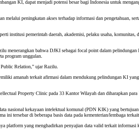
angan KI, dapat menjadi potensi besar bagi Indonesia untuk mengang
an melalui peningkatan akses terhadap informasi dan pengetahuan, ser
erti institusi pemerintah daerah, akademisi, pelaku usaha, komunit
azilu menerangkan bahwa DJKI sebagai focal point dalam pelindungan K
erta program unggulan.
ublic Relation,” ujar Razilu.
iliki amanah terkait afirmasi dalam mendukung pelindungan KI yang 
ellectual Property Clinic pada 33 Kantor Wilayah dan diharapkan para
data nasional kekayaan intelektual komunal (PDN KIK) yang bertujuan 
 ini tersebar di beberapa basis data pada kementerian/lembaga terkait
a platform yang menghadirkan penyajian data valid terkait informasi 