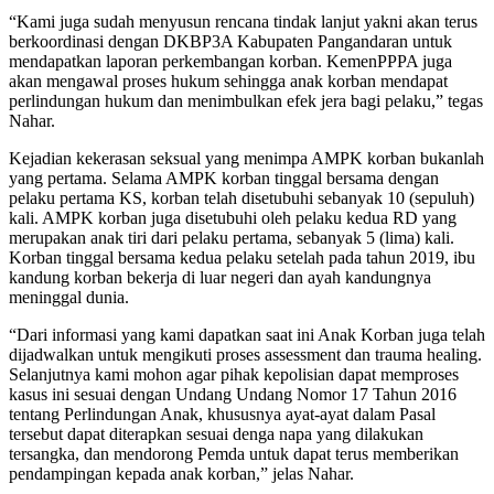
“Kami juga sudah menyusun rencana tindak lanjut yakni akan terus
berkoordinasi dengan DKBP3A Kabupaten Pangandaran untuk
mendapatkan laporan perkembangan korban. KemenPPPA juga
akan mengawal proses hukum sehingga anak korban mendapat
perlindungan hukum dan menimbulkan efek jera bagi pelaku,” tegas
Nahar.
Kejadian kekerasan seksual yang menimpa AMPK korban bukanlah
yang pertama. Selama AMPK korban tinggal bersama dengan
pelaku pertama KS, korban telah disetubuhi sebanyak 10 (sepuluh)
kali. AMPK korban juga disetubuhi oleh pelaku kedua RD yang
merupakan anak tiri dari pelaku pertama, sebanyak 5 (lima) kali.
Korban tinggal bersama kedua pelaku setelah pada tahun 2019, ibu
kandung korban bekerja di luar negeri dan ayah kandungnya
meninggal dunia.
“Dari informasi yang kami dapatkan saat ini Anak Korban juga telah
dijadwalkan untuk mengikuti proses assessment dan trauma healing.
Selanjutnya kami mohon agar pihak kepolisian dapat memproses
kasus ini sesuai dengan Undang Undang Nomor 17 Tahun 2016
tentang Perlindungan Anak, khususnya ayat-ayat dalam Pasal
tersebut dapat diterapkan sesuai denga napa yang dilakukan
tersangka, dan mendorong Pemda untuk dapat terus memberikan
pendampingan kepada anak korban,” jelas Nahar.