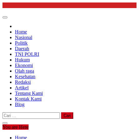
Skip
to
content
Home
Nasional
Politik
Daerah
TNI POLRI
Hukum
Ekonomi
Olah raga
Kesehatan
Redaksi
Artikel
Tentang Kami
Kontak Kami
Blog
Cari
untuk:
You are Here
Home