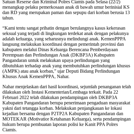
Satuan Reserse dan Kriminal Polres Ciamis pada Selasa (22/2)
menangkap pelaku pemerkosaan anak di bawah umur berinisial KS
dan RD yang merupakan paman dan sepupu dari korban berusia 13
tahun.
“Kami tentu sangat prihatin dengan berulangnya kasus kekerasan
seksual yang terjadi di lingkungan terdekat anak dengan pelakunya
adalah keluarga, yang seharusnya melindungi anak. KemenPPPA
langsung melakukan koordinasi dengan pemerintah provinsi dan
kabupaten melalui Dinas Keluarga Berencana Pemberdayaan
Perempuan dan Perlindungan Anak (DKBP3A) Kabupaten
Pangandaran untuk melakukan upaya perlindungan yang
dibutuhkan terhadap anak yang membutuhkan perlindungan khusus
(AMPK) atau anak korban,” ujar Deputi Bidang Perlindungan
Khusus Anak KemenPPPA, Nahar.
Nahar menjelaskan dari hasil koordinasi, sejumlah penanganan telah
dilakukan oleh Instasi Kementerian/Lembaga terkait. Pada 22
Februari 2022 telah dilakukan pendampingan oleh DKBP3A
Kabupaten Pangandaran berupa penerimaan pengaduan masyarakat
yakni dari tetangga korban. Melakukan penjangkauan ke lokasi
kejadian bersama dengan P2TP2A Kabupaten Pangandaran dan
MOTEKAR (Motivatior Ketahanan Keluarga), serta pendampingan
hukum berupa pembuatan laporan polisi ke Kanit PPA Polres
Ciamis.