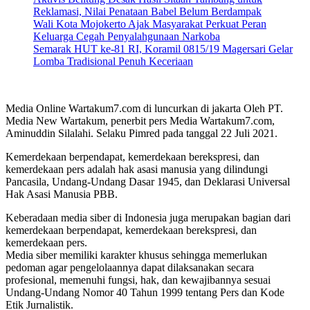
Reklamasi, Nilai Penataan Babel Belum Berdampak
Wali Kota Mojokerto Ajak Masyarakat Perkuat Peran
Keluarga Cegah Penyalahgunaan Narkoba
Semarak HUT ke-81 RI, Koramil 0815/19 Magersari Gelar
Lomba Tradisional Penuh Keceriaan
Media Online Wartakum7.com di luncurkan di jakarta Oleh PT.
Media New Wartakum, penerbit pers Media Wartakum7.com,
Aminuddin Silalahi. Selaku Pimred pada tanggal 22 Juli 2021.
Kemerdekaan berpendapat, kemerdekaan berekspresi, dan
kemerdekaan pers adalah hak asasi manusia yang dilindungi
Pancasila, Undang-Undang Dasar 1945, dan Deklarasi Universal
Hak Asasi Manusia PBB.
Keberadaan media siber di Indonesia juga merupakan bagian dari
kemerdekaan berpendapat, kemerdekaan berekspresi, dan
kemerdekaan pers.
Media siber memiliki karakter khusus sehingga memerlukan
pedoman agar pengelolaannya dapat dilaksanakan secara
profesional, memenuhi fungsi, hak, dan kewajibannya sesuai
Undang-Undang Nomor 40 Tahun 1999 tentang Pers dan Kode
Etik Jurnalistik.