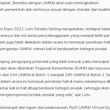
njutan. Bermitra dengan UMKM akan pula meningkatkan
 pemerintah dan tentunya sesuai dengan standar dan kualit
al Expo 2021
, Loto Srinaita Ginting mengatakan, terdapat beb
taranya dari sisi durasi penyelenggaraan yang menjadi lebih pa
aian juga telah dilakukan dalam acara ini termasuk penataan hall
pengampu UMKM, namun kali ini berdasarkan kategori produk.
jang, pengunjung potensial yang lebih banyak yaitu mencapai 
dan akan ditambah Pegawai Kementerian BUMN dan karyaw
h dari 244 UMKM di Batch 1 menjadi 295 UMKM di Batch 2. Se
n dalam acara ini termasuk penataan hall di mana sebelumnya di
 kali ini hall dibagi berdasar kategori produk, sehingga akan 
mengkomparasi
produk-produk yang ada,” ujar Loto.
Semangat dan tujuan dari pelaksanaan
PaDi UMKM Virtual E