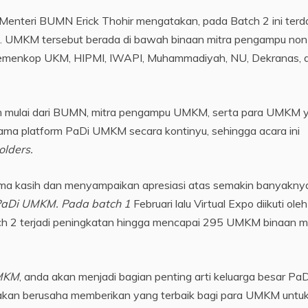
Menteri BUMN Erick Thohir mengatakan, pada Batch 2 ini terd
. UMKM tersebut berada di bawah binaan mitra pengampu non
Kemenkop UKM, HIPMI, IWAPI, Muhammadiyah, NU, Dekranas, 
tim mulai dari BUMN, mitra pengampu UMKM, serta para UMKM 
 platform PaDi UMKM secara kontinyu, sehingga acara ini
olders.
rima kasih dan menyampaikan apresiasi atas semakin banyakny
 PaDi UMKM. Pada batch 1
Februari lalu Virtual Expo diikuti ole
 2 terjadi peningkatan hingga mencapai 295 UMKM binaan mi
UMKM
, anda akan menjadi bagian penting arti keluarga besar PaD
an berusaha memberikan yang terbaik bagi para UMKM untu