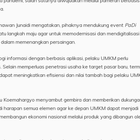
a pandemi, salah satunya diwujudkan melalui pameran berbasis
a.
rmawan Junaidi mengatakan, pihaknya mendukung event
PaDi
tu langkah maju agar untuk memodernisasi dan mendigitalisasi
r dalam memenangkan persaingan.
gi informasi dengan berbasis aplikasi, pelaku UMKM perlu
s. Selain memperluas penetrasi usaha ke target pasar baru, ter
ni dapat meningkatkan efisiensi dan nilai tambah bagi pelaku UM
aru Koemahargyo menyambut gembira dan memberikan dukunga
di harapan semua elemen agar ke depan UMKM dapat menjadi
 membangun ekonomi nasional melalui produk yang dibangun ol