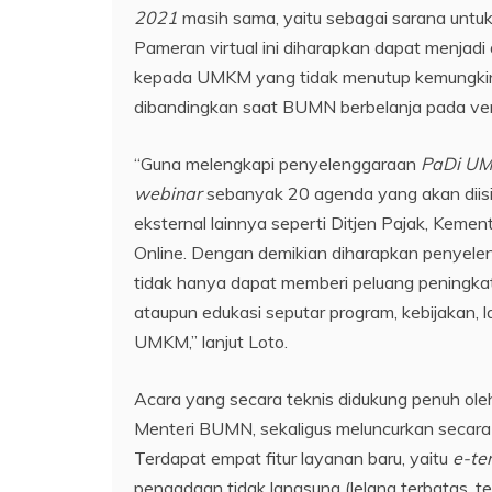
2021
masih sama, yaitu sebagai sarana untu
Pameran virtual ini diharapkan dapat menjadi 
kepada UMKM yang tidak menutup kemungkinan
dibandingkan saat BUMN berbelanja pada ve
“Guna melengkapi penyelenggaraan
PaDi UM
webinar
sebanyak 20 agenda yang akan diis
eksternal lainnya seperti Ditjen Pajak, Kem
Online. Dengan demikian diharapkan penyele
tidak hanya dapat memberi peluang peningk
ataupun edukasi seputar program, kebijakan
UMKM,” lanjut Loto.
Acara yang secara teknis didukung penuh oleh
Menteri BUMN, sekaligus meluncurkan secara 
Terdapat empat fitur layanan baru, yaitu
e-te
pengadaan tidak langsung (lelang terbatas,