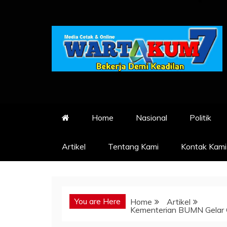
Skip
to
content
Home
Nasional
Politik
Artikel
Tentang Kami
Kontak Kami
You are Here
Home
Artikel
Kementerian BUMN Gelar 