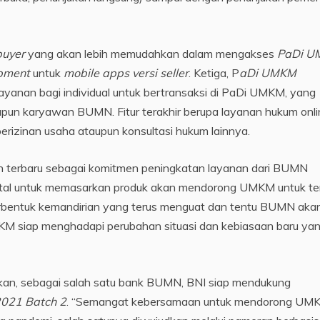
buyer
yang akan lebih memudahkan dalam mengakses
PaDi U
pment
untuk
mobile apps versi seller
. Ketiga, P
aDi UMKM
yanan bagi individual untuk bertransaksi di PaDi UMKM, yang
un karyawan BUMN. Fitur terakhir berupa layanan hukum onli
izinan usaha ataupun konsultasi hukum lainnya.
n terbaru sebagai komitmen peningkatan layanan dari BUMN
tal untuk memasarkan produk akan mendorong UMKM untuk te
erbentuk kemandirian yang terus menguat dan tentu BUMN aka
 siap menghadapi perubahan situasi dan kebiasaan baru ya
kan, sebagai salah satu bank BUMN, BNI siap mendukung
2021 Batch 2
. “Semangat kebersamaan untuk mendorong UM