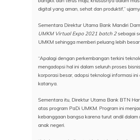
bangkit dan terus maju, khususnya dalam mas
digital yang aman, sehat dan produktif,” ujarny
Sementara Direktur Utama Bank Mandiri Da
UMKM Virtual Expo 2021 batch 2
sebagai sa
UMKM sehingga memberi peluang lebih besa
“Apalagi dengan perkembangan terkini teknolo
mengadopsi hal ini dalam seluruh proses bisni
korporasi besar, adopsi teknologi informasi i
katanya.
Sementara itu, Direktur Utama Bank BTN H
atas program PaDi UMKM. Program ini menja
kebanggaan bangsa karena turut andil dalam
anak negeri.