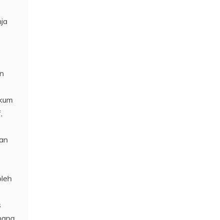
nja
an
ukum
,
gan
oleh
s
nang