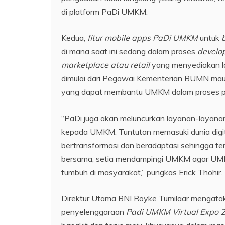
di platform PaDi UMKM.
Kedua,
fitur mobile apps PaDi UMKM
untuk
di mana saat ini sedang dalam proses
develo
marketplace atau retail
yang menyediakan la
dimulai dari Pegawai Kementerian BUMN maup
yang dapat membantu UMKM dalam proses per
“PaDi juga akan meluncurkan layanan-layana
kepada UMKM. Tuntutan memasuki dunia digi
bertransformasi dan beradaptasi sehingga t
bersama, setia mendampingi UMKM agar UMKM
tumbuh di masyarakat,” pungkas Erick Thohir.
Direktur Utama BNI Royke Tumilaar mengata
penyelenggaraan
Padi UMKM Virtual Expo 