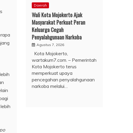
Daerah
as
Wali Kota Mojokerto Ajak
Masyarakat Perkuat Peran
Keluarga Cegah
erapa
Penyalahgunaan Narkoba
njang
Agustus 7, 2026
Kota Mojokerto,
wartakum7.com. – Pemerintah
Kota Mojokerto terus
memperkuat upaya
lebih
pencegahan penyalahgunaan
an
narkoba melalui…
lain
bagi
lebih
xpo