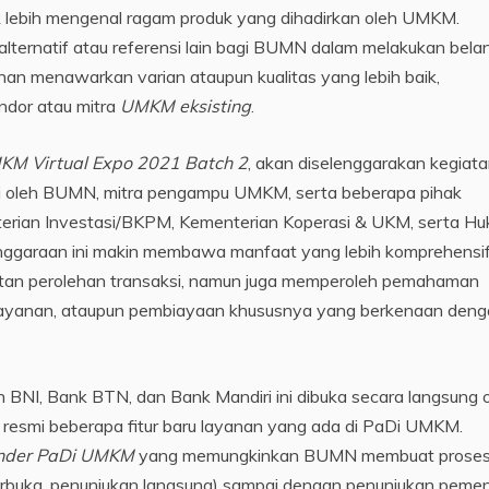
k lebih mengenal ragam produk yang dihadirkan oleh UMKM.
alternatif atau referensi lain bagi BUMN dalam melakukan bela
 menawarkan varian ataupun kualitas yang lebih baik,
ndor atau mitra
UMKM eksisting
.
KM Virtual Expo 2021 Batch 2
, akan diselenggarakan kegiat
i oleh BUMN, mitra pengampu UMKM, serta beberapa pihak
enterian Investasi/BKPM, Kementerian Koperasi & UKM, serta H
nggaraan ini makin membawa manfaat yang lebih komprehensif
atan perolehan transaksi, namun juga memperoleh pemahaman
, layanan, ataupun pembiayaan khususnya yang berkenaan den
 BNI, Bank BTN, dan Bank Mandiri ini dibuka secara langsung 
resmi beberapa fitur baru layanan yang ada di PaDi UMKM.
nder PaDi UMKM
yang memungkinkan BUMN membuat prose
 terbuka, penunjukan langsung) sampai dengan penunjukan peme