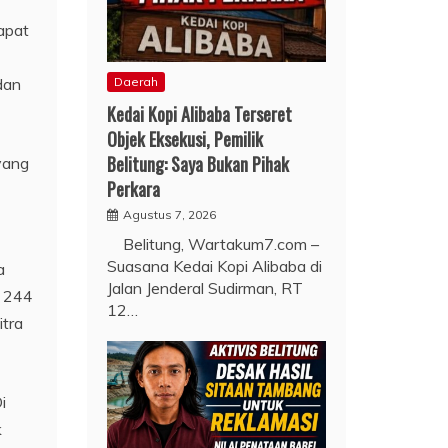
apat
dan
Daerah
Kedai Kopi Alibaba Terseret
Objek Eksekusi, Pemilik
Belitung: Saya Bukan Pihak
yang
Perkara
Agustus 7, 2026
Belitung, Wartakum7.com –
Suasana Kedai Kopi Alibaba di
a
Jalan Jenderal Sudirman, RT
h 244
12…
tra
i
k