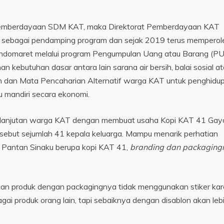
 pemberdayaan SDM KAT, maka Direktorat Pemberdayaan KAT
 sebagai pendamping program dan sejak 2019 terus memperol
Indomaret melalui program Pengumpulan Uang atau Barang (P
kebutuhan dasar antara lain sarana air bersih, balai sosial a
n dan Mata Pencaharian Alternatif warga KAT untuk penghidu
 mandiri secara ekonomi.
kelanjutan warga KAT dengan membuat usaha Kopi KAT 41 Gay
ersebut sejumlah 41 kepala keluarga. Mampu menarik perhatian
un Pantan Sinaku berupa kopi KAT 41,
branding dan packaging
n produk dengan packagingnya tidak menggunakan stiker ka
gai produk orang lain, tapi sebaiknya dengan disablon akan leb