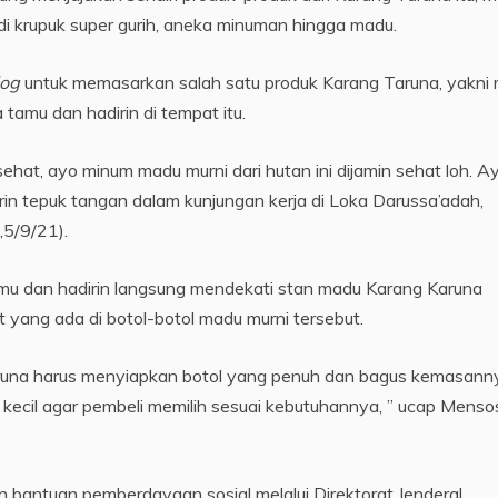
jadi krupuk super gurih, aneka minuman hingga madu.
log
untuk memasarkan salah satu produk Karang Taruna, yakni
 tamu dan hadirin di tempat itu.
hat, ayo minum madu murni dari hutan ini dijamin sehat loh. A
dirin tepuk tangan dalam kunjungan kerja di Loka Darussa’adah,
,5/9/21).
amu dan hadirin langsung mendekati stan madu Karang Karuna
yang ada di botol-botol madu murni tersebut.
runa harus menyiapkan botol yang penuh dan bagus kemasann
 kecil agar pembeli memilih sesuai kebutuhannya, ” ucap Menso
bantuan pemberdayaan sosial melalui Direktorat Jenderal