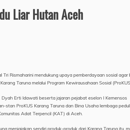
du Liar Hutan Aceh
l Tri Rismaharini mendukung upaya pemberdayaan sosial agar 
Karang Taruna melalui Program Kewirausahaan Sosial (ProKUS
 Dyah Erti Idawati beserta jajaran pejabat eselon I Kemensos
stan-stan ProKUS Karang Taruna dan Bina Usaha lembaga pedul
unitas Adat Terpencil (KAT) di Aceh.
 menjajakan sendiri produk-produk dari Karang Taruna itu, mu