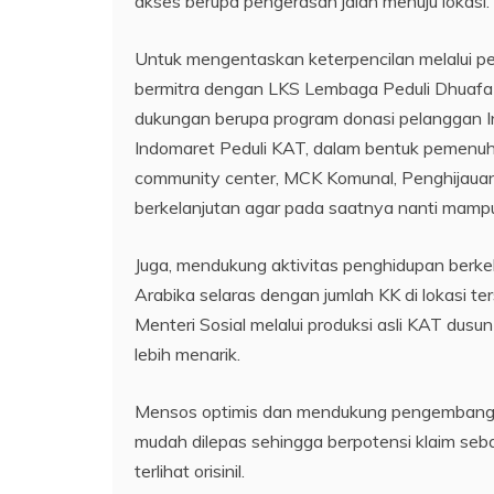
akses berupa pengerasan jalan menuju lokasi.
Untuk mengentaskan keterpencilan melalui
bermitra dengan LKS Lembaga Peduli Dhuafa
dukungan berupa program donasi pelanggan 
Indomaret Peduli KAT, dalam bentuk pemenuhan 
community center, MCK Komunal, Penghijaua
berkelanjutan agar pada saatnya nanti mampu
Juga, mendukung aktivitas penghidupan ber
Arabika selaras dengan jumlah KK di lokasi t
Menteri Sosial melalui produksi asli KAT dus
lebih menarik.
Mensos optimis dan mendukung pengembanga
mudah dilepas sehingga berpotensi klaim seba
terlihat orisinil.