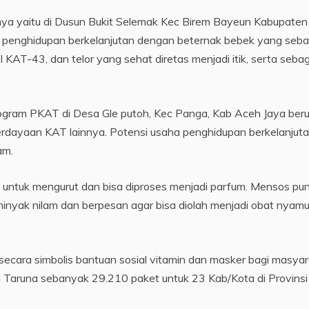
ya yaitu di Dusun Bukit Selemak Kec Birem Bayeun Kabupaten
 penghidupan berkelanjutan dengan beternak bebek yang seba
l KAT-43, dan telor yang sehat diretas menjadi itik, serta seba
ogram PKAT di Desa Gle putoh, Kec Panga, Kab Aceh Jaya ber
dayaan KAT lainnya. Potensi usaha penghidupan berkelanjut
am.
 untuk mengurut dan bisa diproses menjadi parfum. Mensos pu
inyak nilam dan berpesan agar bisa diolah menjadi obat nyam
ecara simbolis bantuan sosial vitamin dan masker bagi masya
 Taruna sebanyak 29.210 paket untuk 23 Kab/Kota di Provinsi