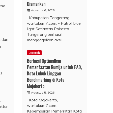
Diamankan
esa
Agustus 6, 2026
Kabupaten Tangerang |
wartakum7.com, - Patroli blue
light Satlantas Polresta
Tangerang berhasil
m dan
menggagalkan aksi…
n
Daerah
Berhasil Optimalkan
Pemanfaatan Rumija untuk PAD,
Kota Lubuk Linggau
41
Benchmarking di Kota
Mojokerto
Agustus 5, 2026
,
Kota Mojokerto,
wartakum7.com. –
uktur
Keberhasilan Pemerintah Kota