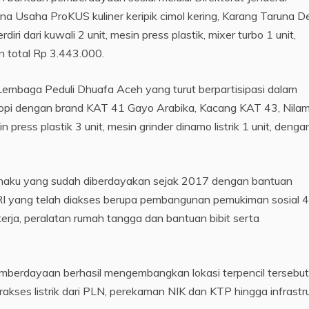
a Usaha ProKUS kuliner keripik cimol kering, Karang Taruna D
i dari kuwali 2 unit, mesin press plastik, mixer turbo 1 unit,
n total Rp 3.443.000.
embaga Peduli Dhuafa Aceh yang turut berpartisipasi dalam
i dengan brand KAT 41 Gayo Arabika, Kacang KAT 43, Nila
n press plastik 3 unit, mesin grinder dinamo listrik 1 unit, denga
naku yang sudah diberdayakan sejak 2017 dengan bantuan
RI yang telah diakses berupa pembangunan pemukiman sosial 
kerja, peralatan rumah tangga dan bantuan bibit serta
berdayaan berhasil mengembangkan lokasi terpencil tersebut
kses listrik dari PLN, perekaman NIK dan KTP hingga infrastr