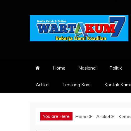
Skip
to
content
Home
Nasional
Politik
Artikel
Tentang Kami
Kontak Kami
You are Here
Home
Artikel
Kemen