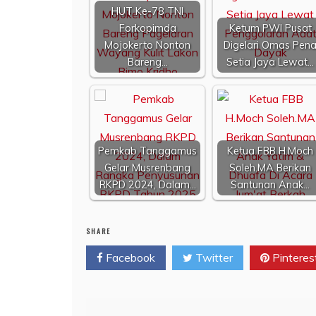
HUT Ke-78 TNI
Forkopimda
Ketum PWI Pusat
Mojokerto Nonton
Digelari Omas Pen
Bareng…
Setia Jaya Lewat…
Pemkab Tanggamus
Ketua FBB H.Moch
Gelar Musrenbang
Soleh.MA Berikan
RKPD 2024, Dalam…
Santunan Anak…
SHARE
Facebook
Twitter
Pinteres