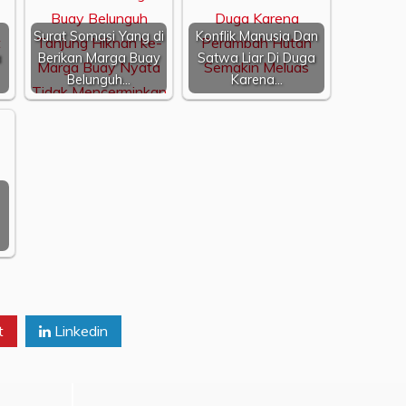
Surat Somasi Yang di
Konflik Manusia Dan
a
Berikan Marga Buay
Satwa Liar Di Duga
Belunguh…
Karena…
t
Linkedin