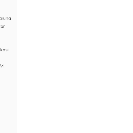
Taruna
tar
kasi
FM,