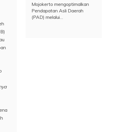
Mojokerto mengoptimalkan
Pendapatan Asli Daerah
(PAD) melalui…
eh
UB)
tau
pan
o
nya
rena
ih