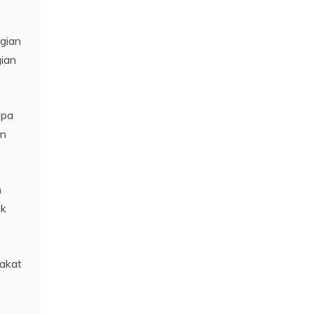
gian
gian
upa
an
n
uk
rakat