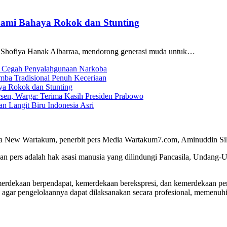
ami Bahaya Rokok dan Stunting
Shofiya Hanak Albarraa, mendorong generasi muda untuk…
ga Cegah Penyalahgunaan Narkoba
ba Tradisional Penuh Keceriaan
a Rokok dan Stunting
sen, Warga: Terima Kasih Presiden Prabowo
 Langit Biru Indonesia Asri
a New Wartakum, penerbit pers Media Wartakum7.com, Aminuddin Silal
n pers adalah hak asasi manusia yang dilindungi Pancasila, Undang-
merdekaan berpendapat, kemerdekaan berekspresi, dan kemerdekaan per
 agar pengelolaannya dapat dilaksanakan secara profesional, memenu