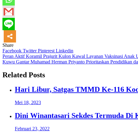
Share
Facebook
Twitter
Pinterest
Linkedin
Navigasi
Peran Aktif Koramil Prajurit Kulon Kawal Layanan Vaksinasi Anak 
Kuwu Gantar Muhamad Herman Priyanto Prioritaskan Pendidikan da
pos
Related Posts
Hari Libur, Satgas TMMD Ke-116 Kod
Mei 18, 2023
Dini Winantasari Sekdes Termuda Di
Februari 23, 2022