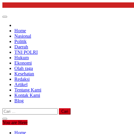
Skip
to
content
Home
Nasional
Politik
Daerah
TNI POLRI
Hukum
Ekonomi
Olah raga
Kesehatan
Redaksi
Artikel
Tentang Kami
Kontak Kami
Blog
Cari
untuk:
You are Here
Home