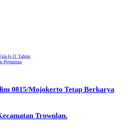
Usia 6-11 Tahun
n Pertanian
im 0815/Mojokerto Tetap Berkarya
 Kecamatan Trowulan.