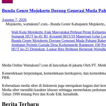
Daerah
Bunda Genre Mojokerto Dorong Generasi Muda Pah
Agustus 7, 2026
Mojokerto, wartakum7.com.- Bunda Genre Kabupaten Mojokerto, 
Wali Kota Mojokerto Ajak Masyarakat Perkuat Peran Keluar
Semarak HUT ke-81 RI, Koramil 0815/19 Magersari Gelar Lom
Bunda Genre Mojokerto Dorong Generasi Muda Pahami Bahay
Jembatan Perintis Garuda Desa Kedunggede Rampung 100 Per
HUT ke-25 Demokrat, Laskar Biru Belitung Bergerak Wujudkan
Media Online Wartakum7.com di luncurkan di jakarta Oleh PT. Medi
Kemerdekaan berpendapat, kemerdekaan berekspresi, dan kemerdekaa
PBB.
Keberadaan media siber di Indonesia juga merupakan bagian dari ke
Media siber memiliki karakter khusus sehingga memerlukan pedoman
Tahun 1999 tentang Pers dan Kode Etik Jurnalistik.
Berita Terbaru