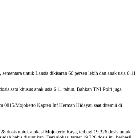
 sementara untuk Lansia dikisaran 66 persen lebih dan anak usia 6-11
osis satu khusus anak usia 6-11 tahun. Bahkan TNI-Polri juga
im 0815/Mojokerto Kapten Inf Herman Hidayat, saat ditemui di
8 dosis untuk alokasi Mojokerto Raya, terbagi 19.326 dosis untuk
h habis disuntikan. Dari alokasi target 19.326 dosis ini, berhasil