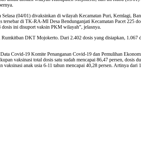
bernya.
ada Selasa (04/01) divaksinkan di wilayah Kecamatan Puri, Kemlagi, B
7 dosis tersebar di TK-RA-MI Desa Bendunganjati Kecamatan Pacet 225
8 dosis ini disuport vaksin PKM wilayah”, jelasnya.
 Rumkitban DKT Mojokerto. Dari 2.402 dosis yang disiapkan, 1.067 do
atu Data Covid-19 Komite Penanganan Covid-19 dan Pemulihan Ekonom
pan vaksinasi total dosis satu sudah mencapai 86,47 persen, dosis du
an vaksinasi anak usia 6-11 tahun mencapai 40,28 persen. Artinya dari