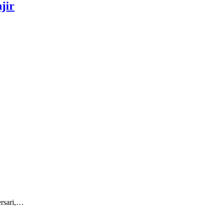
jir
rsari,…