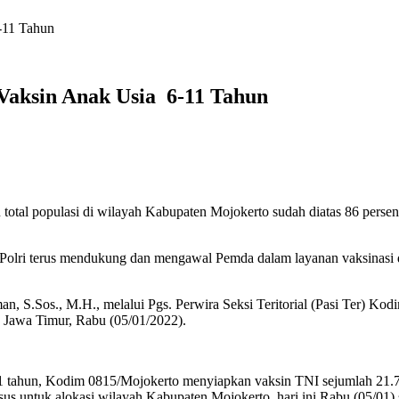
-11 Tahun
Vaksin Anak Usia 6-11 Tahun
otal populasi di wilayah Kabupaten Mojokerto sudah diatas 86 persen,
I-Polri terus mendukung dan mengawal Pemda dalam layanan vaksinasi d
 S.Sos., M.H., melalui Pgs. Perwira Seksi Teritorial (Pasi Ter) Kod
Jawa Timur, Rabu (05/01/2022).
11 tahun, Kodim 0815/Mojokerto menyiapkan vaksin TNI sejumlah 21.72
 untuk alokasi wilayah Kabupaten Mojokerto, hari ini Rabu (05/01) suda