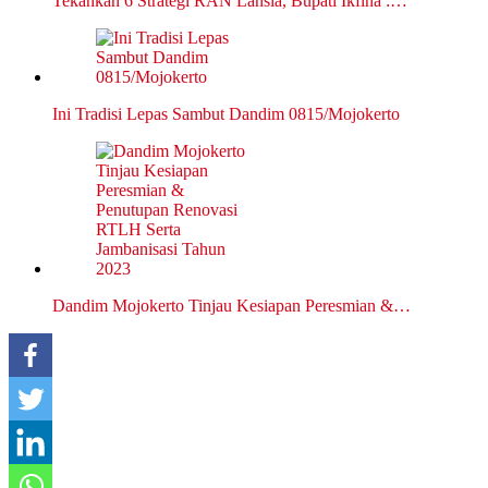
Tekankan 6 Strategi RAN Lansia, Bupati Ikfina :…
Ini Tradisi Lepas Sambut Dandim 0815/Mojokerto
Dandim Mojokerto Tinjau Kesiapan Peresmian &…