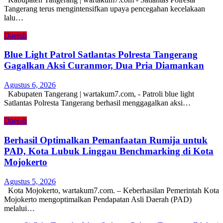
Tangerang terus mengintensifkan upaya pencegahan kecelakaan
lalu…
Daerah
Blue Light Patrol Satlantas Polresta Tangerang
Gagalkan Aksi Curanmor, Dua Pria Diamankan
Agustus 6, 2026
Kabupaten Tangerang | wartakum7.com, - Patroli blue light
Satlantas Polresta Tangerang berhasil menggagalkan aksi…
Daerah
Berhasil Optimalkan Pemanfaatan Rumija untuk
PAD, Kota Lubuk Linggau Benchmarking di Kota
Mojokerto
Agustus 5, 2026
Kota Mojokerto, wartakum7.com. – Keberhasilan Pemerintah Kota
Mojokerto mengoptimalkan Pendapatan Asli Daerah (PAD)
melalui…