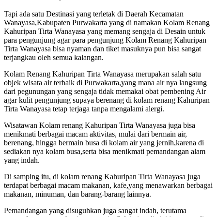
Tapi ada satu Destinasi yang terletak di Daerah Kecamatan
Wanayasa,Kabupaten Purwakarta yang di namakan Kolam Renang
Kahuripan Tirta Wanayasa yang memang sengaja di Desain untuk
para pengunjung agar para pengunjung Kolam Renang Kahuripan
Tirta Wanayasa bisa nyaman dan tiket masuknya pun bisa sangat
terjangkau oleh semua kalangan.
Kolam Renang Kahuripan Tirta Wanayasa merupakan salah satu
objek wisata air terbaik di Purwakarta,yang mana air nya langsung
dari pegunungan yang sengaja tidak memakai obat pembening Air
agar kulit pengunjung supaya berenang di kolam renang Kahuripan
Tirta Wanayasa tetap terjaga tanpa mengalami alergi.
Wisatawan Kolam renang Kahuripan Tirta Wanayasa juga bisa
menikmati berbagai macam aktivitas, mulai dari bermain air,
berenang, hingga bermain busa di kolam air yang jernih,karena di
sediakan nya kolam busa,serta bisa menikmati pemandangan alam
yang indah.
Di samping itu, di kolam renang Kahuripan Tirta Wanayasa juga
terdapat berbagai macam makanan, kafe,yang menawarkan berbagai
makanan, minuman, dan barang-barang lainnya.
Pemandangan yang disuguhkan juga sangat indah, terutama