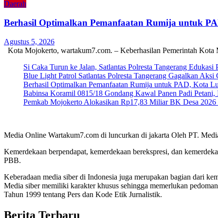
Daerah
Berhasil Optimalkan Pemanfaatan Rumija untuk P
Agustus 5, 2026
Kota Mojokerto, wartakum7.com. – Keberhasilan Pemerintah Kota 
Si Caka Turun ke Jalan, Satlantas Polresta Tangerang Edukasi
Blue Light Patrol Satlantas Polresta Tangerang Gagalkan Aks
Berhasil Optimalkan Pemanfaatan Rumija untuk PAD, Kota L
Babinsa Koramil 0815/18 Gondang Kawal Panen Padi Petani, 
Pemkab Mojokerto Alokasikan Rp17,83 Miliar BK Desa 2026 un
Media Online Wartakum7.com di luncurkan di jakarta Oleh PT. Medi
Kemerdekaan berpendapat, kemerdekaan berekspresi, dan kemerdekaa
PBB.
Keberadaan media siber di Indonesia juga merupakan bagian dari ke
Media siber memiliki karakter khusus sehingga memerlukan pedoman
Tahun 1999 tentang Pers dan Kode Etik Jurnalistik.
Berita Terbaru