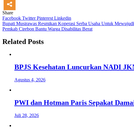
Share
Facebook
Twitter
Pinterest
Linkedin
Navigasi
Bupati Musirawas Resmikan Koperasi Serba Usaha Untuk Mewuj
Pemkab Cirebon Bantu Warga Disabilitas Berat
pos
Related Posts
BPJS Kesehatan Luncurkan NADI JKN,
Agustus 4, 2026
PWI dan Hotman Paris Sepakat Damai,
Juli 28, 2026