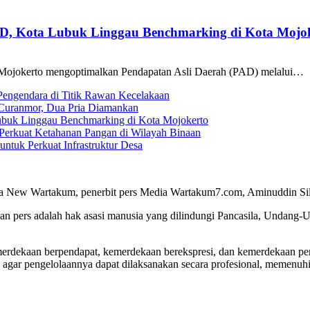
AD, Kota Lubuk Linggau Benchmarking di Kota Mojo
Mojokerto mengoptimalkan Pendapatan Asli Daerah (PAD) melalui…
 Pengendara di Titik Rawan Kecelakaan
i Curanmor, Dua Pria Diamankan
ubuk Linggau Benchmarking di Kota Mojokerto
Perkuat Ketahanan Pangan di Wilayah Binaan
tuk Perkuat Infrastruktur Desa
a New Wartakum, penerbit pers Media Wartakum7.com, Aminuddin Silal
n pers adalah hak asasi manusia yang dilindungi Pancasila, Undang-
merdekaan berpendapat, kemerdekaan berekspresi, dan kemerdekaan per
 agar pengelolaannya dapat dilaksanakan secara profesional, memenu