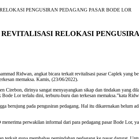
SI RELOKASI PENGUSIRAN PEDAGANG PASAR BODE LOR
T REVITALISASI RELOKASI PENGUSI
mad Ridwan, angkat bicara terkait revitalisasi pasar Caplek yang b
 terkesan memaksa. Kamis, (23/06/2022).
irebon, dirinya sangat menyayangkan sikap dan tindakan yang dilaku
lek Bode Lor terlalu dini, terburu-buru dan terkesan memaksa.”kata Ridw
a berujung pada pengusiran pedagang. Hal itu dikarenakan belum ada ke
RD menerima perwakilan informal dari para pedagang pasar Bode Lor
aran terkait guna membahas pemindahan pedagang ke pasar darurat. U