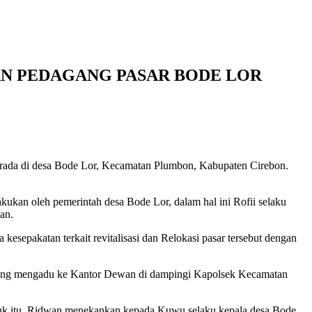
RAN PEDAGANG PASAR BODE LOR
erada di desa Bode Lor, Kecamatan Plumbon, Kabupaten Cirebon.
kan oleh pemerintah desa Bode Lor, dalam hal ini Rofii selaku
an.
sepakatan terkait revitalisasi dan Relokasi pasar tersebut dengan
, yang mengadu ke Kantor Dewan di dampingi Kapolsek Kecamatan
ntuk itu, Ridwan menekankan kepada Kuwu selaku kepala desa Bode