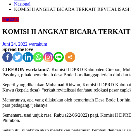
Nasional
KOMISI II ANGKAT BICARA TERKAIT REVITALISA
Nasional
KOMISI II ANGKAT BICARA TERKAI
Juni 24, 2022
wartakum
Spread the love
CIREBON wartakum7-
Komisi II DPRD Kabupaten Cirebon, Muham
Pasalnya, pihak pemerintah desa Bode Lor dianggap terlalu dini dan
Seperti yang dikatakan Muhamad Ridwan, Komisi II DPRD Kabupaten C
Kuwu (kepala desa). “terkait revitalisasi dan/atau relokasi pasar cap
Menurutnya, apa yang dilakukan oleh pemerintah Desa Bode Lor hingg
para pedagang.”jelasnya.
Sementara, usai unjuk rasa, Rabu (22/06/2022) pagi. Komisi II DP
Plumbon.
Selain itu, pihaknya akan melakukan pertemuan kembali dengan jaj