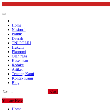
Skip
to
content
Home
Nasional
Politik
Daerah
TNI POLRI
Hukum
Ekonomi
Olah raga
Kesehatan
Redaksi
Artikel
Tentang Kami
Kontak Kami
Blog
Cari
untuk:
You are Here
Home