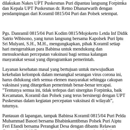
dilakukan Nakes UPT Puskesmas Puri dipantau langsung Forpimka
dan Kepala UPT Puskesmas dr. Retno Dhanarwarih dengan
pendampingan dari Koramil 0815/04 Puri dan Polsek setempat.
Pgs. Danramil 0815/04 Puri Kodim 0815/Mojokerto Letda Inf Didik
Satrio Wibisono, yang turun langsung bersama Kapolsek Puri Iptu
Sri Mulyani, S.H., M.H., mengungkapkan, pihak Koramil setiap
hari mengerahkan para Babinsa untuk mendukung dan
mensukseskan percepatan vaksinasi bagi semua kalangan
masyarakat sesuai yang diprogramkan pemerintah.
Layanan kesehatan masal yang bertujuan untuk mewujudkan
kekebalan kelompok dalam menangkal serangan virus corona ini,
harus didukung oleh semua elemen masyarakat sehingga cakupan
vaksinasi yang ditargetkan pemerintah benar-benar tercapai.
”Tentunya semua ini, tidak terlepas dari sinergitas Forpimka, baik
Kecamatan, Koramil dan Polsek yang terus bersinergi dengan UPT
Puskesmas dalam kegiatan percepatan vaksinasi di wilayah”,
tuturnya.
Pantauan di lapangan, tampak Babinsa Koramil 0815/04 Puri Pelda
Muhammad Basori bersama Bhabinkamtibmas Polsek Puri Aiptu
Feri Efandi bersama Perangkat Desa dengan dibantu Relawan