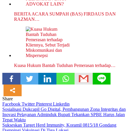
BERITA ACARA SUMPAH (BAS) FIRDAUS DAN
RAZMAN…
Kuasa Hukum Bantah Tuduhan Pemerasan terhadap…
Share
Facebook
Twitter
Pinterest
Linkedin
Navigasi
Sosialisasi Dukcapil Go Digital, Pembangunan Zona Integritas dan
Inovasi Pelayanan Adminduk Bupati Tekankan SPBE Harus Jalan
pos
Tepat Waktu
Sukseskan Target Herd Immunity, Koramil 0815/18 Gondang
Dampingi Vaksinasi Di Tiga Lokasi