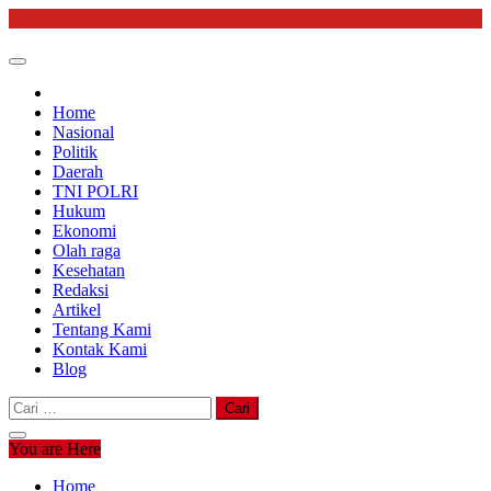
Skip
to
content
Home
Nasional
Politik
Daerah
TNI POLRI
Hukum
Ekonomi
Olah raga
Kesehatan
Redaksi
Artikel
Tentang Kami
Kontak Kami
Blog
Cari
untuk:
You are Here
Home