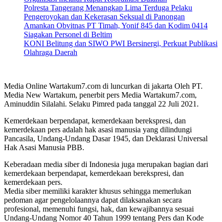
Polresta Tangerang Menangkap Lima Terduga Pelaku
Pengeroyokan dan Kekerasan Seksual di Panongan
Amankan Obvitnas PT Timah, Yonif 845 dan Kodim 0414
Siagakan Personel di Beltim
KONI Belitung dan SIWO PWI Bersinergi, Perkuat Publikasi
Olahraga Daerah
Media Online Wartakum7.com di luncurkan di jakarta Oleh PT.
Media New Wartakum, penerbit pers Media Wartakum7.com,
Aminuddin Silalahi. Selaku Pimred pada tanggal 22 Juli 2021.
Kemerdekaan berpendapat, kemerdekaan berekspresi, dan
kemerdekaan pers adalah hak asasi manusia yang dilindungi
Pancasila, Undang-Undang Dasar 1945, dan Deklarasi Universal
Hak Asasi Manusia PBB.
Keberadaan media siber di Indonesia juga merupakan bagian dari
kemerdekaan berpendapat, kemerdekaan berekspresi, dan
kemerdekaan pers.
Media siber memiliki karakter khusus sehingga memerlukan
pedoman agar pengelolaannya dapat dilaksanakan secara
profesional, memenuhi fungsi, hak, dan kewajibannya sesuai
Undang-Undang Nomor 40 Tahun 1999 tentang Pers dan Kode