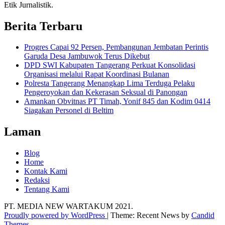
Etik Jurnalistik.
Berita Terbaru
Progres Capai 92 Persen, Pembangunan Jembatan Perintis
Garuda Desa Jambuwok Terus Dikebut
DPD SWI Kabupaten Tangerang Perkuat Konsolidasi
Organisasi melalui Rapat Koordinasi Bulanan
Polresta Tangerang Menangkap Lima Terduga Pelaku
Pengeroyokan dan Kekerasan Seksual di Panongan
Amankan Obvitnas PT Timah, Yonif 845 dan Kodim 0414
Siagakan Personel di Beltim
Laman
Blog
Home
Kontak Kami
Redaksi
Tentang Kami
PT. MEDIA NEW WARTAKUM 2021.
Proudly powered by WordPress
|
Theme: Recent News by
Candid
Themes
.