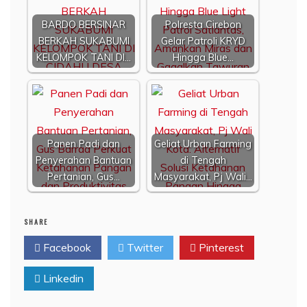
BARDO BERSINAR
Polresta Cirebon
BERKAH SUKABUMI
Gelar Patroli KRYD
KELOMPOK TANI DI…
Hingga Blue…
Panen Padi dan
Geliat Urban Farming
Penyerahan Bantuan
di Tengah
Pertanian, Gus…
Masyarakat, Pj Wali…
SHARE
Facebook
Twitter
Pinterest
Linkedin