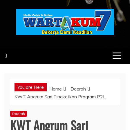
Skip
to
content
You are Here
Home
Daerah
KWT Angrum Sari Tingkatkan Program P2L
Daerah
KWT Angrum Sari