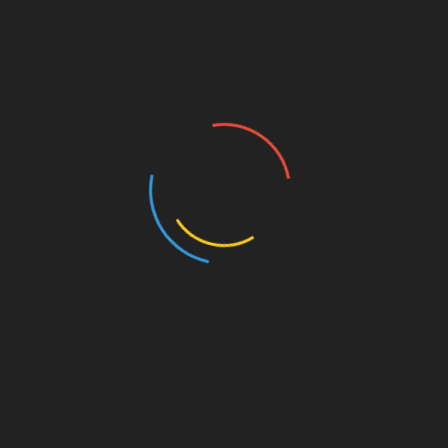
supaya dapat bangkit dan bersaing lagi.
“Harapan kami tetap menghadirkan Soprema meski
di tengah-tengah pandemi seperti ini adalah
munculnya bibit-bibit sociopreneur muda yang
mampu memberikan inovasi-inovasi kewirausahaan
sosial. Inovasi ini kemudian diharapkan dapat
memberikan kontribusi bagi masalah-masalah sosial
yang muncul di era pandemi ini,” ujar Hempri
.(Red)
Post Views:
446
Related Posts:
Asal-usul Imlek Dan