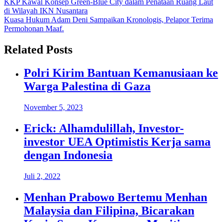
Navigasi
KKP Kawal Konsep Green-Blue City dalam Penataan Ruang Laut
di Wilayah IKN Nusantara
pos
Kuasa Hukum Adam Deni Sampaikan Kronologis, Pelapor Terima
Permohonan Maaf.
Related Posts
Polri Kirim Bantuan Kemanusiaan ke
Warga Palestina di Gaza
November 5, 2023
Erick: Alhamdulillah, Investor-
investor UEA Optimistis Kerja sama
dengan Indonesia
Juli 2, 2022
Menhan Prabowo Bertemu Menhan
Malaysia dan Filipina, Bicarakan