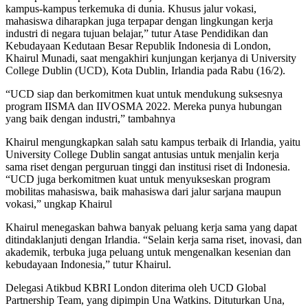
kampus-kampus terkemuka di dunia. Khusus jalur vokasi,
mahasiswa diharapkan juga terpapar dengan lingkungan kerja
industri di negara tujuan belajar,” tutur Atase Pendidikan dan
Kebudayaan Kedutaan Besar Republik Indonesia di London,
Khairul Munadi, saat mengakhiri kunjungan kerjanya di University
College Dublin (UCD), Kota Dublin, Irlandia pada Rabu (16/2).
“UCD siap dan berkomitmen kuat untuk mendukung suksesnya
program IISMA dan IIVOSMA 2022. Mereka punya hubungan
yang baik dengan industri,” tambahnya
Khairul mengungkapkan salah satu kampus terbaik di Irlandia, yaitu
University College Dublin sangat antusias untuk menjalin kerja
sama riset dengan perguruan tinggi dan institusi riset di Indonesia.
“UCD juga berkomitmen kuat untuk menyukseskan program
mobilitas mahasiswa, baik mahasiswa dari jalur sarjana maupun
vokasi,” ungkap Khairul
Khairul menegaskan bahwa banyak peluang kerja sama yang dapat
ditindaklanjuti dengan Irlandia. “Selain kerja sama riset, inovasi, dan
akademik, terbuka juga peluang untuk mengenalkan kesenian dan
kebudayaan Indonesia,” tutur Khairul.
Delegasi Atikbud KBRI London diterima oleh UCD Global
Partnership Team, yang dipimpin Una Watkins. Dituturkan Una,