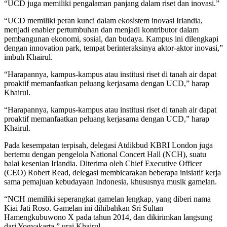
“UCD juga memiliki pengalaman panjang dalam riset dan inovasi.”
“UCD memiliki peran kunci dalam ekosistem inovasi Irlandia,
menjadi enabler pertumbuhan dan menjadi kontributor dalam
pembangunan ekonomi, sosial, dan budaya. Kampus ini dilengkapi
dengan innovation park, tempat berinteraksinya aktor-aktor inovasi,”
imbuh Khairul.
“Harapannya, kampus-kampus atau institusi riset di tanah air dapat
proaktif memanfaatkan peluang kerjasama dengan UCD,” harap
Khairul.
“Harapannya, kampus-kampus atau institusi riset di tanah air dapat
proaktif memanfaatkan peluang kerjasama dengan UCD,” harap
Khairul.
Pada kesempatan terpisah, delegasi Atdikbud KBRI London juga
bertemu dengan pengelola National Concert Hall (NCH), suatu
balai kesenian Irlandia. Diterima oleh Chief Executive Officer
(CEO) Robert Read, delegasi membicarakan beberapa inisiatif kerja
sama pemajuan kebudayaan Indonesia, khususnya musik gamelan.
“NCH memiliki seperangkat gamelan lengkap, yang diberi nama
Kiai Jati Roso. Gamelan ini dihibahkan Sri Sultan
Hamengkubuwono X pada tahun 2014, dan dikirimkan langsung
dari Yogyakarta,” urai Khairul.