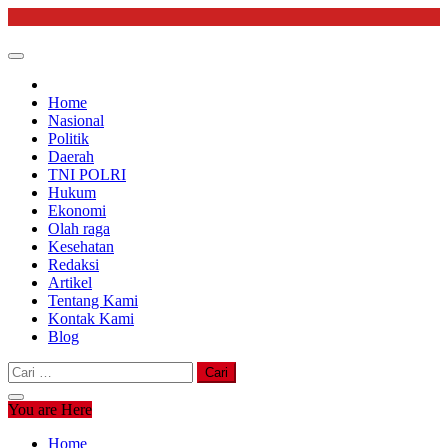
Skip
to
content
Home
Nasional
Politik
Daerah
TNI POLRI
Hukum
Ekonomi
Olah raga
Kesehatan
Redaksi
Artikel
Tentang Kami
Kontak Kami
Blog
Cari
untuk:
You are Here
Home