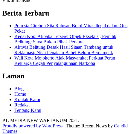
Etik Jurnalistik.
Berita Terbaru
Polresta Cirebon Sita Ratusan Botol Miras Ilegal dalam Ops
Pekat
Kedai Kopi Alibaba Terseret Objek Eksekusi, Pemilik
Belitung: Saya Bukan Pihak Perkara
Aktivis Belitung Desak Hasil Sitaan Tambang untuk
Reklamasi, Nilai Penataan Babel Belum Berdampak
Wali Kota Mojokerto Ajak Masyarakat Perkuat Peran
Keluarga Cegah Penyalahgunaan Narkoba
Laman
Blog
Home
Kontak Kami
Redaksi
Tentang Kami
PT. MEDIA NEW WARTAKUM 2021.
Proudly powered by WordPress
|
Theme: Recent News by
Candid
Themes
.