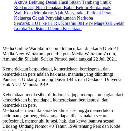
Aktivis Belitung Desak Hasil Sitaan Tambang untuk
Reklamasi, Nilai Penataan Babel Belum Berdampak
Wali Kota Mojokerto Ajak Masyarakat Perkuat Peran
Keluarga Cegah Penyalahgunaan Narkoba
Semarak HUT ke-81 RI, Koramil 0815/19 Magersari Gelar
Lomba Tradisional Penuh Keceriaan
Media Online Wartakum7.com di luncurkan di jakarta Oleh PT.
Media New Wartakum, penerbit pers Media Wartakum7.com,
Aminuddin Silalahi. Selaku Pimred pada tanggal 22 Juli 2021.
Kemerdekaan berpendapat, kemerdekaan berekspresi, dan
kemerdekaan pers adalah hak asasi manusia yang dilindungi
Pancasila, Undang-Undang Dasar 1945, dan Deklarasi Universal
Hak Asasi Manusia PBB.
Keberadaan media siber di Indonesia juga merupakan bagian dari
kemerdekaan berpendapat, kemerdekaan berekspresi, dan
kemerdekaan pers.
Media siber memiliki karakter khusus sehingga memerlukan
pedoman agar pengelolaannya dapat dilaksanakan secara
profesional, memenuhi fungsi, hak, dan kewajibannya sesuai
Undang-Undang Nomor 40 Tahun 1999 tentang Pers dan Kode