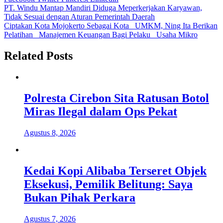
Navigasi
PT. Windu Mantap Mandiri Diduga Meperkerjakan Karyawan,
Tidak Sesuai dengan Aturan Pemerintah Daerah
pos
Ciptakan Kota Mojokerto Sebagai Kota UMKM, Ning Ita Berikan
Pelatihan Manajemen Keuangan Bagi Pelaku Usaha Mikro
Related Posts
Polresta Cirebon Sita Ratusan Botol
Miras Ilegal dalam Ops Pekat
Agustus 8, 2026
Kedai Kopi Alibaba Terseret Objek
Eksekusi, Pemilik Belitung: Saya
Bukan Pihak Perkara
Agustus 7, 2026