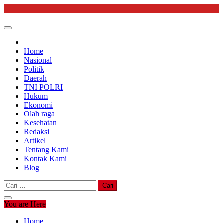
Skip
to
content
Home
Nasional
Politik
Daerah
TNI POLRI
Hukum
Ekonomi
Olah raga
Kesehatan
Redaksi
Artikel
Tentang Kami
Kontak Kami
Blog
Cari
untuk:
You are Here
Home