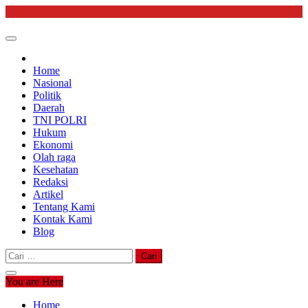
Skip
to
content
Home
Nasional
Politik
Daerah
TNI POLRI
Hukum
Ekonomi
Olah raga
Kesehatan
Redaksi
Artikel
Tentang Kami
Kontak Kami
Blog
Cari
untuk:
You are Here
Home