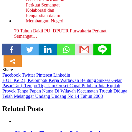
79 Tahun Bakti PU, DPUTR Purwakarta Perkuat
Semangat…
Share
Facebook
Twitter
Pinterest
Linkedin
Navigasi
HUT Ke-21, Kelompok Kerja Wartawan Belitung Sukses Gelar
Pasar Tani, Tempo Tiga Jam Omset Capai Puluhan Juta Rupiah
pos
Proyek Tanpa Papan Nama,Di Wilayah Kecamatan Trucuk Diduga
Telah Melanggar Undang Undang No.14 Tahun 2008
Related Posts