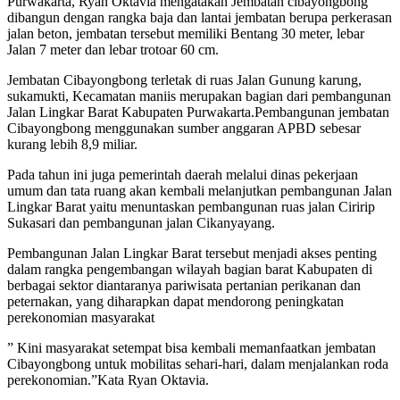
Purwakarta, Ryan Oktavia mengatakan Jembatan cibayongbong
dibangun dengan rangka baja dan lantai jembatan berupa perkerasan
jalan beton, jembatan tersebut memiliki Bentang 30 meter, lebar
Jalan 7 meter dan lebar trotoar 60 cm.
Jembatan Cibayongbong terletak di ruas Jalan Gunung karung,
sukamukti, Kecamatan maniis merupakan bagian dari pembangunan
Jalan Lingkar Barat Kabupaten Purwakarta.Pembangunan jembatan
Cibayongbong menggunakan sumber anggaran APBD sebesar
kurang lebih 8,9 miliar.
Pada tahun ini juga pemerintah daerah melalui dinas pekerjaan
umum dan tata ruang akan kembali melanjutkan pembangunan Jalan
Lingkar Barat yaitu menuntaskan pembangunan ruas jalan Ciririp
Sukasari dan pembangunan jalan Cikanyayang.
Pembangunan Jalan Lingkar Barat tersebut menjadi akses penting
dalam rangka pengembangan wilayah bagian barat Kabupaten di
berbagai sektor diantaranya pariwisata pertanian perikanan dan
peternakan, yang diharapkan dapat mendorong peningkatan
perekonomian masyarakat
” Kini masyarakat setempat bisa kembali memanfaatkan jembatan
Cibayongbong untuk mobilitas sehari-hari, dalam menjalankan roda
perekonomian.”Kata Ryan Oktavia.