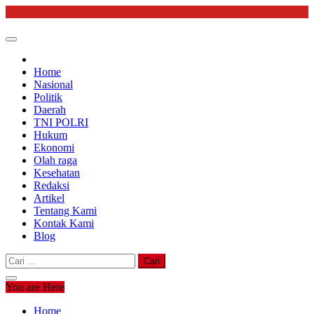
Skip
to
content
Home
Nasional
Politik
Daerah
TNI POLRI
Hukum
Ekonomi
Olah raga
Kesehatan
Redaksi
Artikel
Tentang Kami
Kontak Kami
Blog
Cari
untuk:
You are Here
Home