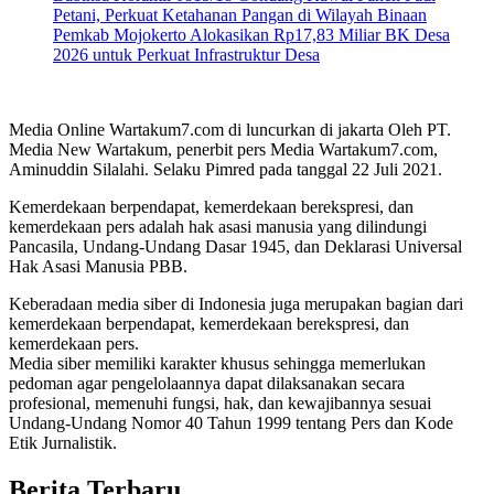
Petani, Perkuat Ketahanan Pangan di Wilayah Binaan
Pemkab Mojokerto Alokasikan Rp17,83 Miliar BK Desa
2026 untuk Perkuat Infrastruktur Desa
Media Online Wartakum7.com di luncurkan di jakarta Oleh PT.
Media New Wartakum, penerbit pers Media Wartakum7.com,
Aminuddin Silalahi. Selaku Pimred pada tanggal 22 Juli 2021.
Kemerdekaan berpendapat, kemerdekaan berekspresi, dan
kemerdekaan pers adalah hak asasi manusia yang dilindungi
Pancasila, Undang-Undang Dasar 1945, dan Deklarasi Universal
Hak Asasi Manusia PBB.
Keberadaan media siber di Indonesia juga merupakan bagian dari
kemerdekaan berpendapat, kemerdekaan berekspresi, dan
kemerdekaan pers.
Media siber memiliki karakter khusus sehingga memerlukan
pedoman agar pengelolaannya dapat dilaksanakan secara
profesional, memenuhi fungsi, hak, dan kewajibannya sesuai
Undang-Undang Nomor 40 Tahun 1999 tentang Pers dan Kode
Etik Jurnalistik.
Berita Terbaru