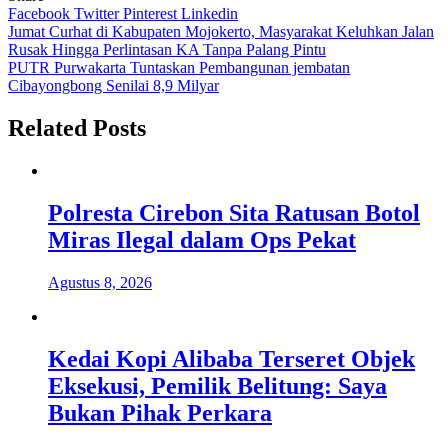
Facebook
Twitter
Pinterest
Linkedin
Navigasi
Jumat Curhat di Kabupaten Mojokerto, Masyarakat Keluhkan Jalan
Rusak Hingga Perlintasan KA Tanpa Palang Pintu
pos
PUTR Purwakarta Tuntaskan Pembangunan jembatan
Cibayongbong Senilai 8,9 Milyar
Related Posts
Polresta Cirebon Sita Ratusan Botol
Miras Ilegal dalam Ops Pekat
Agustus 8, 2026
Kedai Kopi Alibaba Terseret Objek
Eksekusi, Pemilik Belitung: Saya
Bukan Pihak Perkara