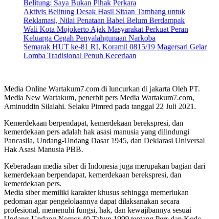
Belitung: Saya Bukan Pihak Perkara
Aktivis Belitung Desak Hasil Sitaan Tambang untuk
Reklamasi, Nilai Penataan Babel Belum Berdampak
Wali Kota Mojokerto Ajak Masyarakat Perkuat Peran
Keluarga Cegah Penyalahgunaan Narkoba
Semarak HUT ke-81 RI, Koramil 0815/19 Magersari Gelar
Lomba Tradisional Penuh Keceriaan
Media Online Wartakum7.com di luncurkan di jakarta Oleh PT.
Media New Wartakum, penerbit pers Media Wartakum7.com,
Aminuddin Silalahi. Selaku Pimred pada tanggal 22 Juli 2021.
Kemerdekaan berpendapat, kemerdekaan berekspresi, dan
kemerdekaan pers adalah hak asasi manusia yang dilindungi
Pancasila, Undang-Undang Dasar 1945, dan Deklarasi Universal
Hak Asasi Manusia PBB.
Keberadaan media siber di Indonesia juga merupakan bagian dari
kemerdekaan berpendapat, kemerdekaan berekspresi, dan
kemerdekaan pers.
Media siber memiliki karakter khusus sehingga memerlukan
pedoman agar pengelolaannya dapat dilaksanakan secara
profesional, memenuhi fungsi, hak, dan kewajibannya sesuai
Undang-Undang Nomor 40 Tahun 1999 tentang Pers dan Kode