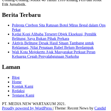
Etik Jurnalistik.
Berita Terbaru
Polresta Cirebon Sita Ratusan Botol Miras Ilegal dalam Ops
Pekat
Kedai Kopi Alibaba Terseret Objek Eksekusi, Pemilik
Belitung: Saya Bukan Pihak Perkara
Aktivis Belitung Desak Hasil Sitaan Tambang untuk
Reklamasi, Nilai Penataan Babel Belum Berdampak
Wali Kota Mojokerto Ajak Masyarakat Perkuat Peran
Keluarga Cegah Penyalahgunaan Narkoba
Laman
Blog
Home
Kontak Kami
Redaksi
Tentang Kami
PT. MEDIA NEW WARTAKUM 2021.
Proudly powered by WordPress
|
Theme: Recent News by
Candid