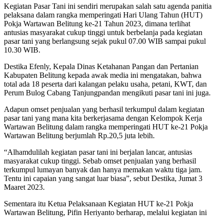
Kegiatan Pasar Tani ini sendiri merupakan salah satu agenda panitia
pelaksana dalam rangka memperingati Hari Ulang Tahun (HUT)
Pokja Wartawan Belitung ke-21 Tahun 2023, dimana terlihat
antusias masyarakat cukup tinggi untuk berbelanja pada kegiatan
pasar tani yang berlangsung sejak pukul 07.00 WIB sampai pukul
10.30 WIB.
Destika Efenly, Kepala Dinas Ketahanan Pangan dan Pertanian
Kabupaten Belitung kepada awak media ini mengatakan, bahwa
total ada 18 peserta dari kalangan pelaku usaha, petani, KWT, dan
Perum Bulog Cabang Tanjungpandan mengikuti pasar tani ini juga.
Adapun omset penjualan yang berhasil terkumpul dalam kegiatan
pasar tani yang mana kita berkerjasama dengan Kelompok Kerja
Wartawan Belitung dalam rangka memperingati HUT ke-21 Pokja
Wartawan Belitung berjumlah Rp.20,5 juta lebih.
“Alhamdulilah kegiatan pasar tani ini berjalan lancar, antusias
masyarakat cukup tinggi. Sebab omset penjualan yang berhasil
terkumpul lumayan banyak dan hanya memakan waktu tiga jam.
Tentu ini capaian yang sangat luar biasa”, sebut Destika, Jumat 3
Maaret 2023.
Sementara itu Ketua Pelaksanaan Kegiatan HUT ke-21 Pokja
Wartawan Belitung, Pifin Heriyanto berharap, melalui kegiatan ini