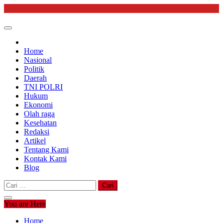
Skip
to
content
Home
Nasional
Politik
Daerah
TNI POLRI
Hukum
Ekonomi
Olah raga
Kesehatan
Redaksi
Artikel
Tentang Kami
Kontak Kami
Blog
Cari
untuk:
You are Here
Home