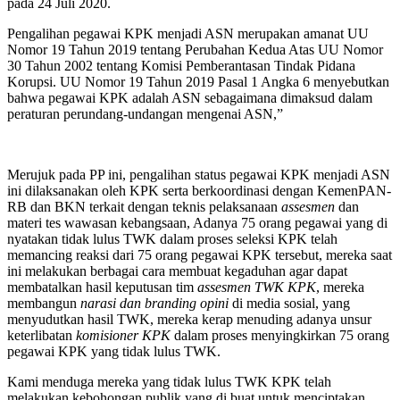
pada 24 Juli 2020.
Pengalihan pegawai KPK menjadi ASN merupakan amanat UU
Nomor 19 Tahun 2019 tentang Perubahan Kedua Atas UU Nomor
30 Tahun 2002 tentang Komisi Pemberantasan Tindak Pidana
Korupsi. UU Nomor 19 Tahun 2019 Pasal 1 Angka 6 menyebutkan
bahwa pegawai KPK adalah ASN sebagaimana dimaksud dalam
peraturan perundang-undangan mengenai ASN,”
Merujuk pada PP ini, pengalihan status pegawai KPK menjadi ASN
ini dilaksanakan oleh KPK serta berkoordinasi dengan KemenPAN-
RB dan BKN terkait dengan teknis pelaksanaan
assesmen
dan
materi tes wawasan kebangsaan, Adanya 75 orang pegawai yang di
nyatakan tidak lulus TWK dalam proses seleksi KPK telah
memancing reaksi dari 75 orang pegawai KPK tersebut, mereka saat
ini melakukan berbagai cara membuat kegaduhan agar dapat
membatalkan hasil keputusan tim
assesmen TWK KPK
, mereka
membangun
narasi dan branding opini
di media sosial, yang
menyudutkan hasil TWK, mereka kerap menuding adanya unsur
keterlibatan
komisioner KPK
dalam proses menyingkirkan 75 orang
pegawai KPK yang tidak lulus TWK.
Kami menduga mereka yang tidak lulus TWK KPK telah
melakukan kebohongan publik yang di buat untuk menciptakan