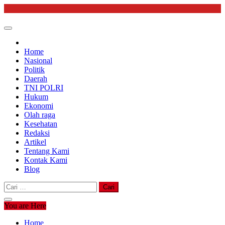
Skip
to
content
Home
Nasional
Politik
Daerah
TNI POLRI
Hukum
Ekonomi
Olah raga
Kesehatan
Redaksi
Artikel
Tentang Kami
Kontak Kami
Blog
Cari
untuk:
You are Here
Home