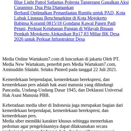
Blue Light Patrol Satlantas Polresta Tangerang Gagalkan Aksi
Curanmor, Dua Pria Diamankan
Berhasil Optimalkan Pemanfaatan Rumija untuk PAD, Kota
Lubuk Linggau Benchmarking di Kota Mojokerto
Babinsa Koramil 0815/18 Gondang Kawal Panen Padi
Petani, Perkuat Ketahanan Pangan di Wilayah Binaan
Pemkab Mojokerto Alokasikan Rp17,83 Miliar BK Desa
2026 untuk Perkuat Infrastruktur Desa
Media Online Wartakum7.com di luncurkan di jakarta Oleh PT.
Media New Wartakum, penerbit pers Media Wartakum7.com,
Aminuddin Silalahi. Selaku Pimred pada tanggal 22 Juli 2021.
Kemerdekaan berpendapat, kemerdekaan berekspresi, dan
kemerdekaan pers adalah hak asasi manusia yang dilindungi
Pancasila, Undang-Undang Dasar 1945, dan Deklarasi Universal
Hak Asasi Manusia PBB.
Keberadaan media siber di Indonesia juga merupakan bagian dari
kemerdekaan berpendapat, kemerdekaan berekspresi, dan
kemerdekaan pers.
Media siber memiliki karakter khusus sehingga memerlukan
pedoman agar pengelolaannya dapat dilaksanakan secara