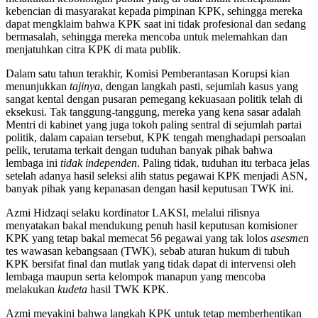
kebencian di masyarakat kepada pimpinan KPK, sehingga mereka
dapat mengklaim bahwa KPK saat ini tidak profesional dan sedang
bermasalah, sehingga mereka mencoba untuk melemahkan dan
menjatuhkan citra KPK di mata publik.
Dalam satu tahun terakhir, Komisi Pemberantasan Korupsi kian
menunjukkan
tajinya
, dengan langkah pasti, sejumlah kasus yang
sangat kental dengan pusaran pemegang kekuasaan politik telah di
eksekusi. Tak tanggung-tanggung, mereka yang kena sasar adalah
Mentri di kabinet yang juga tokoh paling sentral di sejumlah partai
politik, dalam capaian tersebut, KPK tengah menghadapi persoalan
pelik, terutama terkait dengan tuduhan banyak pihak bahwa
lembaga ini
tidak independen
. Paling tidak, tuduhan itu terbaca jelas
setelah adanya hasil seleksi alih status pegawai KPK menjadi ASN,
banyak pihak yang kepanasan dengan hasil keputusan TWK ini.
Azmi Hidzaqi selaku kordinator LAKSI, melalui rilisnya
menyatakan bakal mendukung penuh hasil keputusan komisioner
KPK yang tetap bakal memecat 56 pegawai yang tak lolos
asesme
n
tes wawasan kebangsaan (TWK), sebab aturan hukum di tubuh
KPK bersifat final dan mutlak yang tidak dapat di intervensi oleh
lembaga maupun serta kelompok manapun yang mencoba
melakukan
kudeta
hasil TWK KPK.
Azmi meyakini bahwa langkah KPK untuk tetap memberhentikan