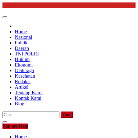
Skip
to
content
Home
Nasional
Politik
Daerah
TNI POLRI
Hukum
Ekonomi
Olah raga
Kesehatan
Redaksi
Artikel
Tentang Kami
Kontak Kami
Blog
Cari
untuk:
You are Here
Home