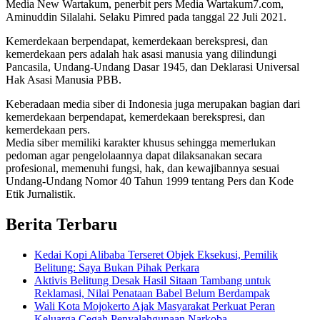
Media New Wartakum, penerbit pers Media Wartakum7.com,
Aminuddin Silalahi. Selaku Pimred pada tanggal 22 Juli 2021.
Kemerdekaan berpendapat, kemerdekaan berekspresi, dan
kemerdekaan pers adalah hak asasi manusia yang dilindungi
Pancasila, Undang-Undang Dasar 1945, dan Deklarasi Universal
Hak Asasi Manusia PBB.
Keberadaan media siber di Indonesia juga merupakan bagian dari
kemerdekaan berpendapat, kemerdekaan berekspresi, dan
kemerdekaan pers.
Media siber memiliki karakter khusus sehingga memerlukan
pedoman agar pengelolaannya dapat dilaksanakan secara
profesional, memenuhi fungsi, hak, dan kewajibannya sesuai
Undang-Undang Nomor 40 Tahun 1999 tentang Pers dan Kode
Etik Jurnalistik.
Berita Terbaru
Kedai Kopi Alibaba Terseret Objek Eksekusi, Pemilik
Belitung: Saya Bukan Pihak Perkara
Aktivis Belitung Desak Hasil Sitaan Tambang untuk
Reklamasi, Nilai Penataan Babel Belum Berdampak
Wali Kota Mojokerto Ajak Masyarakat Perkuat Peran
Keluarga Cegah Penyalahgunaan Narkoba