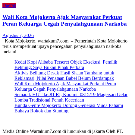
Daerah
Wali Kota Mojokerto Ajak Masyarakat Perkuat
Peran Keluarga Cegah Penyalahgunaan Narkoba
Agustus 7, 2026
Kota Mojokerto, wartakum7.com. – Pemerintah Kota Mojokerto
terus memperkuat upaya pencegahan penyalahgunaan narkoba
melalui…
Kedai Kopi Alibaba Terseret Objek Eksekusi, Pemilik
Belitung: Saya Bukan Pihak Perkara
Aktivis Belitung Desak Hasil Sitaan Tambang untuk
Reklamasi, Nilai Penataan Babel Belum Berdampak
Wali Kota Mojokerto Ajak Masyarakat Perkuat Peran
Keluarga Cegah Penyalahgunaan Narkoba
Semarak HUT ke-81 RI, Koramil 0815/19 Magersari Gelar
Lomba Tradisional Penuh Keceriaan
Bunda Genre Mojokerto Dorong Generasi Muda Pahami
Bahaya Rokok dan Stunting
Media Online Wartakum7.com di luncurkan di jakarta Oleh PT.