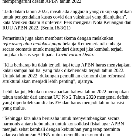
mempengaruhi desain APBN tahun 2022.
“Jadi dalam tahun 2022, masih ada anggaran yang cukup signifikan
untuk pengendalian kasus covid dan vaksinasi yang dilanjutkan”,
kata Menkeu dalam Konferensi Pers mengenai Nota Keuangan dan
RUU APBN 2022, (Senin,16/8/21).
Pemerintah juga akan membuat skema dengan melakukan
refocusing atau realokasi pagu
belanja Kementerian/Lembaga
secara otomatis untuk menghindari disrupsi jika kembali terjadi
lonjakan kasus seperti pada
Covid varian Delta
.
“Kita berharap itu tidak terjadi, tapi tetap APBN harus menyiapkan
kalau sampai hal-hal yang tidak dikehendaki terjadi tahun 2022.
Untuk tahun 2022, dukungan pemulihan ekonomi dan reformasi
struktural akan menjadi lebih penting”, ujarnya.
Lebih lanjut, Menkeu memaparkan bahwa tahun 2022 merupakan
tahun terakhir dari amanat UU No 2 Tahun 2020 mengenai defisit
yang diperbolehkan di atas 3% dan harus menjadi tahun transisi
yang mulus.
“Sehingga kita akan berusaha untuk menyeimbangkan secara
harmonis antara kebutuhan untuk konsolidasi fiskal agar APBN
menjadi sehat kembali dengan kebutuhan yang tetap meminta
adanya dukungan APBN untuk pemulihan ekonomi dan