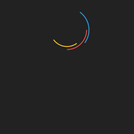
Mantan Menteri Rizal Ramli Hadiri Pelantikan
Pengurus IWO Indonesia Kabupaten Bekasi
RELATED POSTS
Polsek Gunung Putri Utamakan Pelayanan
Restoratif Justice Dalam Penyelesaian Dugaan
Tindak Pidana Pencurian
Desember 15, 2025
Polresta Cirebon Sita 96 Botol Miras Hasil Razia