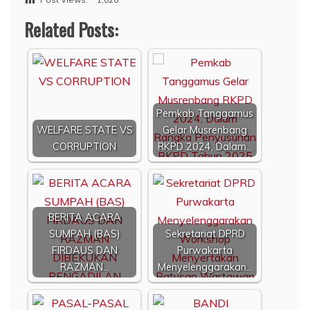
Related Posts:
Pemkab Tanggamus
WELFARE STATE VS
Gelar Musrenbang
CORRUPTION
RKPD 2024, Dalam…
BERITA ACARA
SUMPAH (BAS)
Sekretariat DPRD
FIRDAUS DAN
Purwakarta
RAZMAN…
Menyelenggarakan…