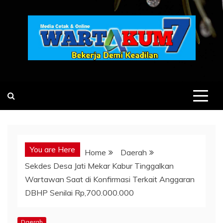
Skip
to
content
You are Here
Home
Daerah
Sekdes Desa Jati Mekar Kabur Tinggalkan
Wartawan Saat di Konfirmasi Terkait Anggaran
DBHP Senilai Rp,700.000.000
Daerah