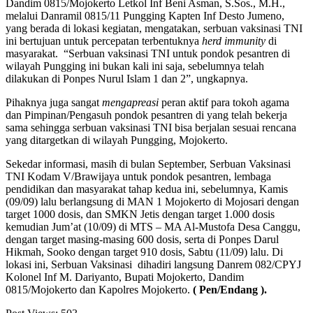
Dandim 0815/Mojokerto Letkol Inf Beni Asman, S.Sos., M.H.,
melalui Danramil 0815/11 Pungging Kapten Inf Desto Jumeno,
yang berada di lokasi kegiatan, mengatakan, serbuan vaksinasi TNI
ini bertujuan untuk percepatan terbentuknya
herd immunity
di
masyarakat. “Serbuan vaksinasi TNI untuk pondok pesantren di
wilayah Pungging ini bukan kali ini saja, sebelumnya telah
dilakukan di Ponpes Nurul Islam 1 dan 2”, ungkapnya.
Pihaknya juga sangat
mengapreasi
peran aktif para tokoh agama
dan Pimpinan/Pengasuh pondok pesantren di yang telah bekerja
sama sehingga serbuan vaksinasi TNI bisa berjalan sesuai rencana
yang ditargetkan di wilayah Pungging, Mojokerto.
Sekedar informasi, masih di bulan September, Serbuan Vaksinasi
TNI Kodam V/Brawijaya untuk pondok pesantren, lembaga
pendidikan dan masyarakat tahap kedua ini, sebelumnya, Kamis
(09/09) lalu berlangsung di MAN 1 Mojokerto di Mojosari dengan
target 1000 dosis, dan SMKN Jetis dengan target 1.000 dosis
kemudian Jum’at (10/09) di MTS – MA Al-Mustofa Desa Canggu,
dengan target masing-masing 600 dosis, serta di Ponpes Darul
Hikmah, Sooko dengan target 910 dosis, Sabtu (11/09) lalu. Di
lokasi ini, Serbuan Vaksinasi dihadiri langsung Danrem 082/CPYJ
Kolonel Inf M. Dariyanto, Bupati Mojokerto, Dandim
0815/Mojokerto dan Kapolres Mojokerto.
( Pen/Endang ).