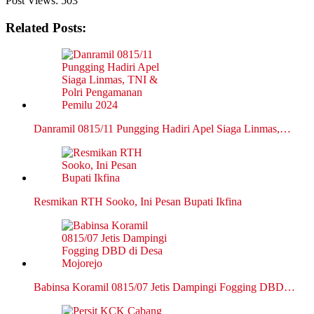
Post Views:
503
Related Posts:
Danramil 0815/11 Pungging Hadiri Apel Siaga Linmas,…
Resmikan RTH Sooko, Ini Pesan Bupati Ikfina
Babinsa Koramil 0815/07 Jetis Dampingi Fogging DBD…