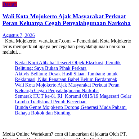
Daerah
Wali Kota Mojokerto Ajak Masyarakat Perkuat
Peran Keluarga Cegah Penyalahgunaan Narkoba
Agustus 7, 2026
Kota Mojokerto, wartakum7.com. – Pemerintah Kota Mojokerto
terus memperkuat upaya pencegahan penyalahgunaan narkoba
melalui…
Kedai Kopi Alibaba Terseret Objek Eksekusi, Pemilik
Belitung: Saya Bukan Pihak Perkara
Aktivis Belitung Desak Hasil Sitaan Tambang untuk
Reklamasi, Nilai Penataan Babel Belum Berdampak
Wali Kota Mojokerto Ajak Masyarakat Perkuat Peran
Keluarga Cegah Penyalahgunaan Narkoba
Semarak HUT ke-81 RI, Koramil 0815/19 Magersari Gelar
Lomba Tradisional Penuh Keceriaan
Bunda Genre Mojokerto Dorong Generasi Muda Pahami
Bahaya Rokok dan Stunting
Media Online Wartakum7.com di luncurkan di jakarta Oleh PT.