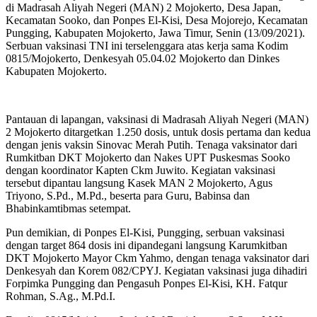
di Madrasah Aliyah Negeri (MAN) 2 Mojokerto, Desa Japan,
Kecamatan Sooko, dan Ponpes El-Kisi, Desa Mojorejo, Kecamatan
Pungging, Kabupaten Mojokerto, Jawa Timur, Senin (13/09/2021).
Serbuan vaksinasi TNI ini terselenggara atas kerja sama Kodim
0815/Mojokerto, Denkesyah 05.04.02 Mojokerto dan Dinkes
Kabupaten Mojokerto.
Pantauan di lapangan, vaksinasi di Madrasah Aliyah Negeri (MAN)
2 Mojokerto ditargetkan 1.250 dosis, untuk dosis pertama dan kedua
dengan jenis vaksin Sinovac Merah Putih. Tenaga vaksinator dari
Rumkitban DKT Mojokerto dan Nakes UPT Puskesmas Sooko
dengan koordinator Kapten Ckm Juwito. Kegiatan vaksinasi
tersebut dipantau langsung Kasek MAN 2 Mojokerto, Agus
Triyono, S.Pd., M.Pd., beserta para Guru, Babinsa dan
Bhabinkamtibmas setempat.
Pun demikian, di Ponpes El-Kisi, Pungging, serbuan vaksinasi
dengan target 864 dosis ini dipandegani langsung Karumkitban
DKT Mojokerto Mayor Ckm Yahmo, dengan tenaga vaksinator dari
Denkesyah dan Korem 082/CPYJ. Kegiatan vaksinasi juga dihadiri
Forpimka Pungging dan Pengasuh Ponpes El-Kisi, KH. Fatqur
Rohman, S.Ag., M.Pd.I.