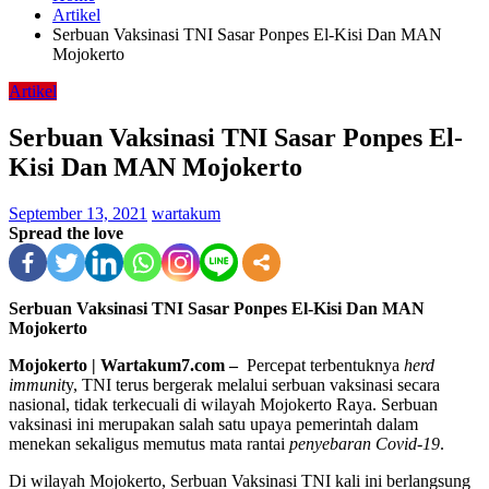
Artikel
Serbuan Vaksinasi TNI Sasar Ponpes El-Kisi Dan MAN
Mojokerto
Artikel
Serbuan Vaksinasi TNI Sasar Ponpes El-
Kisi Dan MAN Mojokerto
September 13, 2021
wartakum
Spread the love
Serbuan Vaksinasi TNI Sasar Ponpes El-Kisi Dan MAN
Mojokerto
Mojokerto | Wartakum7.com –
Percepat terbentuknya
herd
immunit
y, TNI terus bergerak melalui serbuan vaksinasi secara
nasional, tidak terkecuali di wilayah Mojokerto Raya. Serbuan
vaksinasi ini merupakan salah satu upaya pemerintah dalam
menekan sekaligus memutus mata rantai
penyebaran Covid-19
.
Di wilayah Mojokerto, Serbuan Vaksinasi TNI kali ini berlangsung