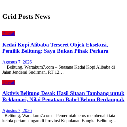
Grid Posts News
Daerah
Kedai Kopi Alibaba Terseret Objek Eksekusi,
Pemilik Belitung: Saya Bukan Pihak Perkara
Agustus 7, 2026
Belitung, Wartakum7.com – Suasana Kedai Kopi Alibaba di
Jalan Jenderal Sudirman, RT 12…
Daerah
Aktivis Belitung Desak Hasil Sitaan Tambang untuk
Reklamasi, Nilai Penataan Babel Belum Berdampak
Agustus 7, 2026
Belitung, Wartakum7.com – Pemerintah terus membenahi tata
kelola pertambangan di Provinsi Kepulauan Bangka Belitung…