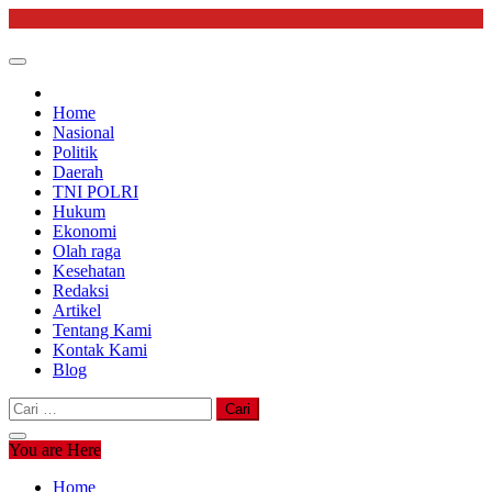
Skip
to
content
Home
Nasional
Politik
Daerah
TNI POLRI
Hukum
Ekonomi
Olah raga
Kesehatan
Redaksi
Artikel
Tentang Kami
Kontak Kami
Blog
Cari
untuk:
You are Here
Home