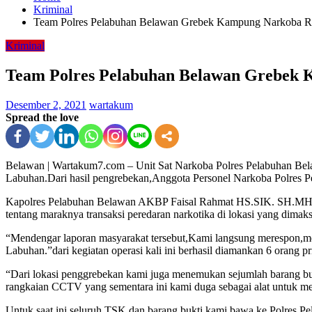
Kriminal
Team Polres Pelabuhan Belawan Grebek Kampung Narkoba Ri
Kriminal
Team Polres Pelabuhan Belawan Grebek 
Desember 2, 2021
wartakum
Spread the love
Belawan | Wartakum7.com – Unit Sat Narkoba Polres Pelabuhan Bel
Labuhan.Dari hasil pengrebekan,Anggota Personel Narkoba Polres 
Kapolres Pelabuhan Belawan AKBP Faisal Rahmat HS.SIK. SH.MH.m
tentang maraknya transaksi peredaran narkotika di lokasi yang dimak
“Mendengar laporan masyarakat tersebut,Kami langsung merespon,m
Labuhan.”dari kegiatan operasi kali ini berhasil diamankan 6 orang
“Dari lokasi penggrebekan kami juga menemukan sejumlah barang bukti b
rangkaian CCTV yang sementara ini kami duga sebagai alat untuk m
Untuk saat ini seluruh TSK dan barang bukti kami bawa ke Polres Pe