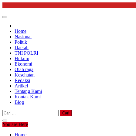
Skip
to
content
Home
Nasional
Politik
Daerah
TNI POLRI
Hukum
Ekonomi
Olah raga
Kesehatan
Redaksi
Artikel
Tentang Kami
Kontak Kami
Blog
Cari
untuk:
You are Here
Home