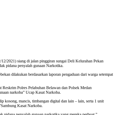
/2021) siang di jalan pinggiran sungai Deli Kelurahan Pekan
ak pidana penyalah gunaan Narkotika.
an dilakukan berdasarkan laporan pengaduan dari warga setempat
at Reskrim Polres Pelabuhan Belawan dan Polsek Medan
h gunaan narkoba” Ucap Kasat Narkoba.
p kosong, mancis, timbangan digital dan lain – lain, serta 1 unit
an”Sambung Kasat Narkoba.
dak pidana penyalah gunaan narkotika yang mereka perbuat.”