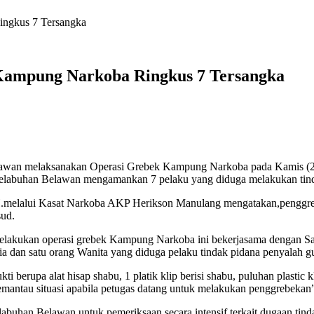
ngkus 7 Tersangka
Kampung Narkoba Ringkus 7 Tersangka
awan melaksanakan Operasi Grebek Kampung Narkoba pada Kamis (2/12
Pelabuhan Belawan mengamankan 7 pelaku yang diduga melakukan tind
elalui Kasat Narkoba AKP Herikson Manulang mengatakan,penggrebek
sud.
elakukan operasi grebek Kampung Narkoba ini bekerjasama dengan S
 pria dan satu orang Wanita yang diduga pelaku tindak pidana penyala
erupa alat hisap shabu, 1 platik klip berisi shabu, puluhan plastic kli
emantau situasi apabila petugas datang untuk melakukan penggrebek
labuhan Belawan untuk pemeriksaan secara intensif terkait dugaan tin