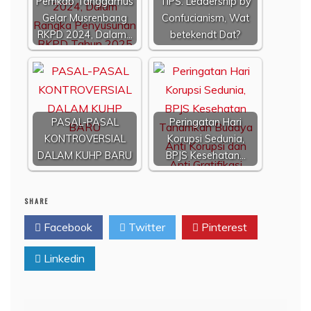
Pemkab Tanggamus
TIPS: Leadership by
Gelar Musrenbang
Confucianism, Wat
RKPD 2024, Dalam…
betekendt Dat?
PASAL-PASAL
Peringatan Hari
KONTROVERSIAL
Korupsi Sedunia,
DALAM KUHP BARU
BPJS Kesehatan…
SHARE
Facebook
Twitter
Pinterest
Linkedin