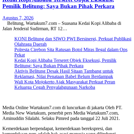
Pemilik Belitung: Saya Bukan Pihak Perkara
Agustus 7, 2026
Belitung, Wartakum7.com – Suasana Kedai Kopi Alibaba di
Jalan Jenderal Sudirman, RT 12…
KONI Belitung dan SIWO PWI Bersinergi, Perkuat Publikasi
Olahraga Daerah
Polresta Cirebon Sita Ratusan Botol Miras Ilegal dalam Ops
Pekat
Kedai Kopi Alibaba Terseret Objek Eksekusi, Pemilik
Belitung: Saya Bukan Pihak Perkara
Aktivis Belitung Desak Hasil Sitaan Tambang untuk
Reklamasi, Nilai Penataan Babel Belum Berdampak
Wali Kota Mojokerto Ajak Masyarakat Perkuat Peran
Keluarga Cegah Penyalahgunaan Narkoba
Media Online Wartakum7.com di luncurkan di jakarta Oleh PT.
Media New Wartakum, penerbit pers Media Wartakum7.com,
Aminuddin Silalahi. Selaku Pimred pada tanggal 22 Juli 2021.
Kemerdekaan berpendapat, kemerdekaan berekspresi, dan
kemerdekaan pers adalah hak asasi manusia yang dilindungi