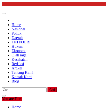
Skip
to
content
Home
Nasional
Politik
Daerah
TNI POLRI
Hukum
Ekonomi
Olah raga
Kesehatan
Redaksi
Artikel
Tentang Kami
Kontak Kami
Blog
Cari
untuk:
You are Here
Home