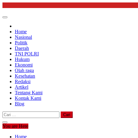
Skip
to
content
Home
Nasional
Politik
Daerah
TNI POLRI
Hukum
Ekonomi
Olah raga
Kesehatan
Redaksi
Artikel
Tentang Kami
Kontak Kami
Blog
Cari
untuk:
You are Here
Home