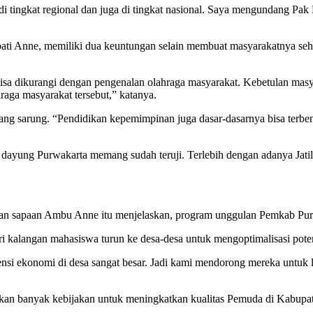
 di tingkat regional dan juga di tingkat nasional. Saya mengundang Pak
 Bupati Anne, memiliki dua keuntungan selain membuat masyarakatnya seh
 bisa dikurangi dengan pengenalan olahraga masyarakat. Kebetulan ma
raga masyarakat tersebut,” katanya.
ng sarung. “Pendidikan kepemimpinan juga dasar-dasarnya bisa terbent
let dayung Purwakarta memang sudah teruji. Terlebih dengan adanya Jat
ngan sapaan Ambu Anne itu menjelaskan, program unggulan Pemkab Pur
 kalangan mahasiswa turun ke desa-desa untuk mengoptimalisasi potens
ensi ekonomi di desa sangat besar. Jadi kami mendorong mereka untuk l
kan banyak kebijakan untuk meningkatkan kualitas Pemuda di Kabupa