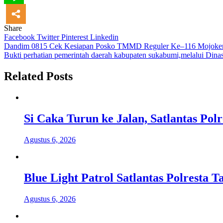
Share
Facebook
Twitter
Pinterest
Linkedin
Navigasi
Dandim 0815 Cek Kesiapan Posko TMMD Reguler Ke–116 Mojoker
Bukti perhatian pemerintah daerah kabupaten sukabumi,melalui Dinas 
pos
Related Posts
Si Caka Turun ke Jalan, Satlantas Po
Agustus 6, 2026
Blue Light Patrol Satlantas Polresta
Agustus 6, 2026