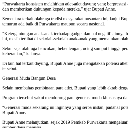
“Purwakarta konsisten melahirkan atlet-atlet dayung yang berprestasi
dan memberikan dukungan kepada mereka,” ujar Bupati Anne.
Sementara terkait olahraga tradisi masyarakat nusantara ini, lanjut
temurun ada baik di Purwakarta maupun secara nasional.
“Ketergantungan anak-anak terhadap gadget dan hal negatif lainnya
ini, masih terlihat di sekolah-sekolah anak-anak yang memainkan olah
Sebut saja olahraga bancakan, bebentengan, ucing sumput hingga pera
keberanian,” katanya.
Di lain hal terkait dayung, Bupati Anne juga mengatakan potensi at
tersebut.
Generasi Muda Bangun Desa
Selain membahas pembinaan para atlet, Bupati yang lebih akrab de
Program tersebut yakni mendorong para generasi muda khususnya dari
“Generasi muda sekarang ini inginnya yang serba instan, padahal pot
Bupati Anne.
Bupati Anne melanjutkan, sejak 2019 Pemkab Purwakarta mengeluar
sumber daya manusia.